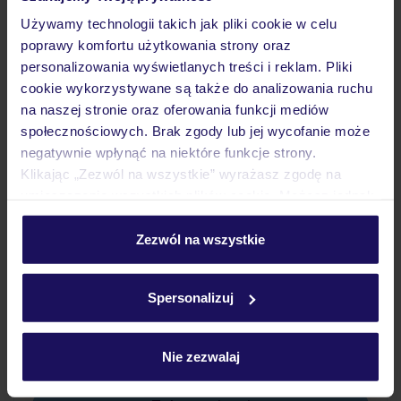
Pokoje
Używamy technologii takich jak pliki cookie w celu
poprawy komfortu użytkowania strony oraz
personalizowania wyświetlanych treści i reklam. Pliki
Wyżywienie
cookie wykorzystywane są także do analizowania ruchu
na naszej stronie oraz oferowania funkcji mediów
społecznościowych. Brak zgody lub jej wycofanie może
Atrakcje
negatywnie wpłynąć na niektóre funkcje strony.
Klikając „Zezwól na wszystkie” wyrażasz zgodę na
umieszczenie wszystkich plików cookie. Możesz jednak
Ważne informacje
personalizować swój wybór wchodząc w zakładkę
„Szczegóły”
Zezwól na wszystkie
Szczegółowe informacje o plikach cookie znajdziesz
w
polityce plików cookies
oraz
polityce prywatności
.
Często zadawane pytania
Spersonalizuj
Jak zmienić uczestników/osobę zgłaszającą?
Czy w Hotelu będzie przedstawiciel TUI?
Na jakiej podstawie i gdzie otrzymam karty
Nie zezwalaj
pokładowe/bilety lotnicze?