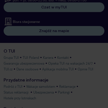
pon. – pt. 08:00–22:00, sob. – niedz. 09:00–21:00
Czat w myTUI
Biura stacjonarne
Znajdź na mapie
O TUI
Grupa TUI
TUI Poland
Kariera
Kontakt
Gwarancja ubezpieczeniowa
Opieka TUI na wakacjach 24/7
TUI.cz
Dane osobowe
Aplikacja mobilna TUI
Opinie TUI
Przydatne informacje
Podróż z TUI
Wakacje samolotem
Reklamacje
Status reklamacji
Ubezpieczenia
Parkingi
Hotele przy lotniskach