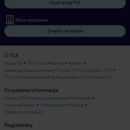
Czat w myTUI
Biura stacjonarne
Znajdź na mapie
O TUI
Grupa TUI
TUI Poland
Kariera
Kontakt
Gwarancja ubezpieczeniowa
Opieka TUI na wakacjach 24/7
TUI.cz
Dane osobowe
Aplikacja mobilna TUI
Opinie TUI
Przydatne informacje
Podróż z TUI
Wakacje samolotem
Reklamacje
Status reklamacji
Ubezpieczenia
Parkingi
Hotele przy lotniskach
Regulaminy