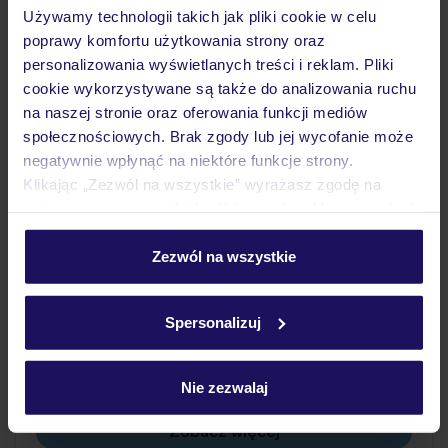
Używamy technologii takich jak pliki cookie w celu
poprawy komfortu użytkowania strony oraz
Wyżywienie
personalizowania wyświetlanych treści i reklam. Pliki
cookie wykorzystywane są także do analizowania ruchu
na naszej stronie oraz oferowania funkcji mediów
Atrakcje
społecznościowych. Brak zgody lub jej wycofanie może
negatywnie wpłynąć na niektóre funkcje strony.
Klikając „Zezwól na wszystkie” wyrażasz zgodę na
Ważne informacje
umieszczenie wszystkich plików cookie. Możesz jednak
personalizować swój wybór wchodząc w zakładkę
„Szczegóły”
Zezwól na wszystkie
Szczegółowe informacje o plikach cookie znajdziesz
Często zadawane pytania
w
polityce plików cookies
oraz
polityce prywatności
.
Spersonalizuj
Jak zmienić uczestników/osobę zgłaszającą?
Czy w Hotelu będzie przedstawiciel TUI?
Na jakiej podstawie i gdzie otrzymam karty
Nie zezwalaj
pokładowe/bilety lotnicze?
Zobacz więcej