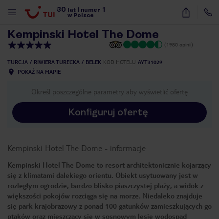
30
1
1
/
74
lat
|
numer
w Polsce
Kempinski Hotel The Dome
(1980 opinii)
TURCJA
RIWIERA TURECKA
BELEK
KOD HOTELU
AYT31029
POKAŻ NA MAPIE
Określ poszczególne parametry aby wyświetlić ofertę
Konfiguruj ofertę
Kempinski Hotel The Dome
-
informacje
Kempinski Hotel The Dome to resort architektonicznie kojarzący
się z klimatami dalekiego orientu. Obiekt usytuowany jest w
rozległym ogrodzie, bardzo blisko piaszczystej plaży, a widok z
większości pokojów rozciąga się na morze. Niedaleko znajduje
się park krajobrazowy z ponad 100 gatunków zamieszkujących go
nute
ptaków oraz mieszczący się w sosnowym lesie wodospad