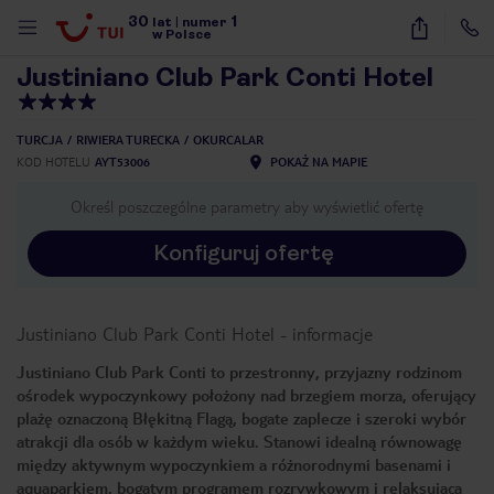
30
1
1
/
52
lat
|
numer
w Polsce
Justiniano Club Park Conti Hotel
TURCJA
RIWIERA TURECKA
OKURCALAR
KOD HOTELU
AYT53006
POKAŻ NA MAPIE
Określ poszczególne parametry aby wyświetlić ofertę
Konfiguruj ofertę
Justiniano Club Park Conti Hotel
-
informacje
Justiniano Club Park Conti to przestronny, przyjazny rodzinom
ośrodek wypoczynkowy położony nad brzegiem morza, oferujący
plażę oznaczoną Błękitną Flagą, bogate zaplecze i szeroki wybór
atrakcji dla osób w każdym wieku. Stanowi idealną równowagę
między aktywnym wypoczynkiem a różnorodnymi basenami i
nute
aquaparkiem, bogatym programem rozrywkowym i relaksującą