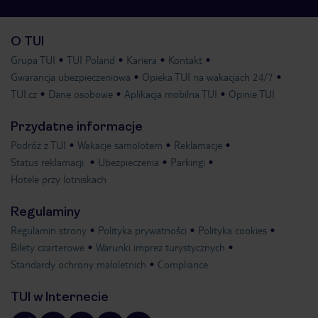
O TUI
Grupa TUI
TUI Poland
Kariera
Kontakt
Gwarancja ubezpieczeniowa
Opieka TUI na wakacjach 24/7
TUI.cz
Dane osobowe
Aplikacja mobilna TUI
Opinie TUI
Przydatne informacje
Podróż z TUI
Wakacje samolotem
Reklamacje
Status reklamacji
Ubezpieczenia
Parkingi
Hotele przy lotniskach
Regulaminy
Regulamin strony
Polityka prywatności
Polityka cookies
Bilety czarterowe
Warunki imprez turystycznych
Standardy ochrony małoletnich
Compliance
TUI w Internecie