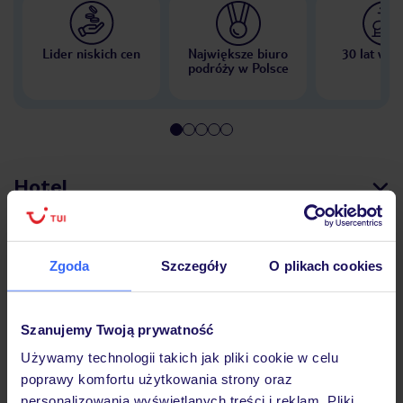
Lider niskich cen
Największe biuro
30 lat w P
podróży w Polsce
Hotel
Pokoje
Zgoda
Szczegóły
O plikach cookies
Wyżywienie
Szanujemy Twoją prywatność
Używamy technologii takich jak pliki cookie w celu
poprawy komfortu użytkowania strony oraz
Atrakcje
personalizowania wyświetlanych treści i reklam. Pliki