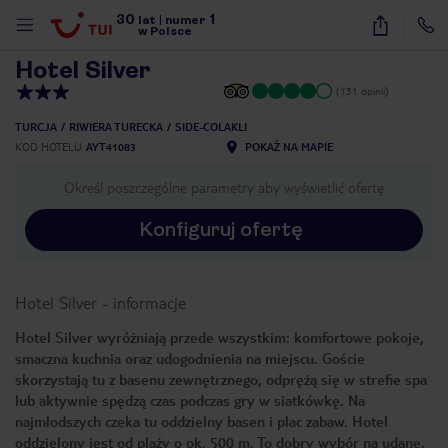
30
1
1
/
44
lat
|
numer
w Polsce
Hotel Silver
(131 opinii)
TURCJA
RIWIERA TURECKA
SIDE-COLAKLI
KOD HOTELU
AYT41083
POKAŻ NA MAPIE
Określ poszczególne parametry aby wyświetlić ofertę
Konfiguruj ofertę
Hotel Silver
-
informacje
Hotel Silver wyróżniają przede wszystkim: komfortowe pokoje,
smaczna kuchnia oraz udogodnienia na miejscu. Goście
skorzystają tu z basenu zewnętrznego, odprężą się w strefie spa
lub aktywnie spędzą czas podczas gry w siatkówkę. Na
najmłodszych czeka tu oddzielny basen i plac zabaw. Hotel
nute
oddzielony jest od plaży o ok. 500 m. To dobry wybór na udane,