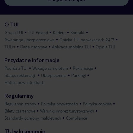
O TUI
Grupa TUI
TUI Poland
Kariera
Kontakt
Gwarancja ubezpieczeniowa
Opieka TUI na wakacjach 24/7
TUI.cz
Dane osobowe
Aplikacja mobilna TUI
Opinie TUI
Przydatne informacje
Podróż z TUI
Wakacje samolotem
Reklamacje
Status reklamacji
Ubezpieczenia
Parkingi
Hotele przy lotniskach
Regulaminy
Regulamin strony
Polityka prywatności
Polityka cookies
Bilety czarterowe
Warunki imprez turystycznych
Standardy ochrony małoletnich
Compliance
TUI w Internecie