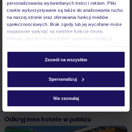
Atrakcje
personalizowania wyświetlanych treści i reklam. Pliki
cookie wykorzystywane są także do analizowania ruchu
na naszej stronie oraz oferowania funkcji mediów
Ważne informacje
społecznościowych. Brak zgody lub jej wycofanie może
negatywnie wpłynąć na niektóre funkcje strony.
Klikając „Zezwól na wszystkie” wyrażasz zgodę na
umieszczenie wszystkich plików cookie. Możesz jednak
Często zadawane pytania
personalizować swój wybór wchodząc w zakładkę
Jak zmienić uczestników/osobę zgłaszającą?
„Szczegóły”
Zezwól na wszystkie
Czy w Hotelu będzie przedstawiciel TUI?
Szczegółowe informacje o plikach cookie znajdziesz
Na jakiej podstawie i gdzie otrzymam karty
w
polityce plików cookies
oraz
polityce prywatności
.
pokładowe/bilety lotnicze?
Spersonalizuj
Zobacz więcej
Nie zezwalaj
Odkryj inne hotele w pobliżu