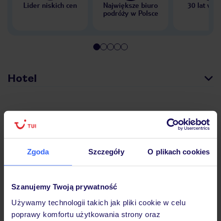
Lider niskich cen
Największe biuro
30 lat w P
podróży w Polsce
Hotel
Opinie
Pokoje
Zgoda
Szczegóły
O plikach cookies
Wyżywienie
Szanujemy Twoją prywatność
Używamy technologii takich jak pliki cookie w celu
poprawy komfortu użytkowania strony oraz