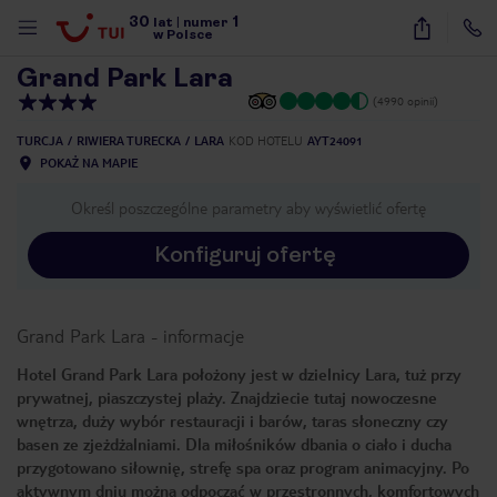
30
1
1
/
54
lat
|
numer
w Polsce
Grand Park Lara
(4990 opinii)
TURCJA
RIWIERA TURECKA
LARA
KOD HOTELU
AYT24091
POKAŻ NA MAPIE
Określ poszczególne parametry aby wyświetlić ofertę
Konfiguruj ofertę
Grand Park Lara
-
informacje
Hotel Grand Park Lara położony jest w dzielnicy Lara, tuż przy
prywatnej, piaszczystej plaży. Znajdziecie tutaj nowoczesne
wnętrza, duży wybór restauracji i barów, taras słoneczny czy
basen ze zjeżdżalniami. Dla miłośników dbania o ciało i ducha
przygotowano siłownię, strefę spa oraz program animacyjny. Po
nute
aktywnym dniu można odpocząć w przestronnych, komfortowych