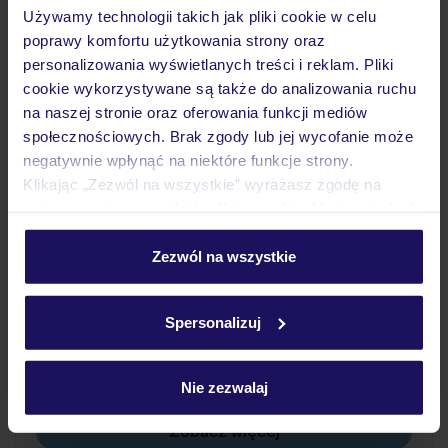
Używamy technologii takich jak pliki cookie w celu
poprawy komfortu użytkowania strony oraz
Wyżywienie
personalizowania wyświetlanych treści i reklam. Pliki
cookie wykorzystywane są także do analizowania ruchu
na naszej stronie oraz oferowania funkcji mediów
Atrakcje
społecznościowych. Brak zgody lub jej wycofanie może
negatywnie wpłynąć na niektóre funkcje strony.
Klikając „Zezwól na wszystkie” wyrażasz zgodę na
Ważne informacje
umieszczenie wszystkich plików cookie. Możesz jednak
personalizować swój wybór wchodząc w zakładkę
„Szczegóły”
Zezwól na wszystkie
Szczegółowe informacje o plikach cookie znajdziesz
Często zadawane pytania
w
polityce plików cookies
oraz
polityce prywatności
.
Spersonalizuj
Jak zmienić uczestników/osobę zgłaszającą?
Czy w Hotelu będzie przedstawiciel TUI?
Na jakiej podstawie i gdzie otrzymam karty
Nie zezwalaj
pokładowe/bilety lotnicze?
Zobacz więcej