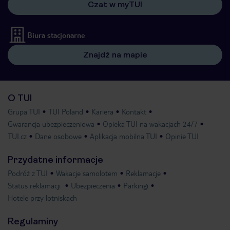
Czat w myTUI
Biura stacjonarne
Znajdź na mapie
O TUI
Grupa TUI
TUI Poland
Kariera
Kontakt
Gwarancja ubezpieczeniowa
Opieka TUI na wakacjach 24/7
TUI.cz
Dane osobowe
Aplikacja mobilna TUI
Opinie TUI
Przydatne informacje
Podróż z TUI
Wakacje samolotem
Reklamacje
Status reklamacji
Ubezpieczenia
Parkingi
Hotele przy lotniskach
Regulaminy