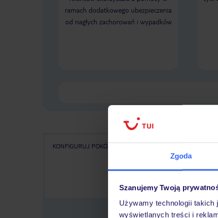
ramach dodatkowego ubezpieczenia
od nagłych zachorowań i wypadków
KONFIGURUJ POKÓJ
WSZYSTKIE OFERTY
KA
Zgoda
Szanujemy Twoją prywatno
Używamy technologii takich 
wyświetlanych treści i rekla