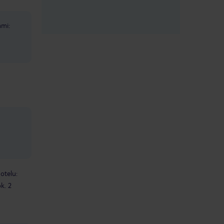
ami:
otelu:
ok. 2