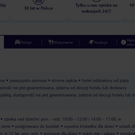
óży
Tylko u nas opieka na
10
30 lat w Polsce
wakacjach 24/7
Ważn
Pokoje
Wyżywienie
Atrakcje
infor
tna
piaszczysto-żwirowa
strome zejście
hotel oddzielony od plaży
tępność nie jest gwarantowana, zależna od decyzji hotelu lub dostawcy
 opłatą, dostępność nie jest gwarantowana, zależna od decyzji hotelu lub 
opieka nad dziećmi: pon. - sob. 10:00 - 12:00 i 14:00 - 17:00, w
 cenie
podgrzewacz do butelek
wysokie krzesełka dla dzieci
wózek dla
ci: 4-12 lat, pon.-sob.
animacje dla dzieci
pokój gier i zabaw
minidys