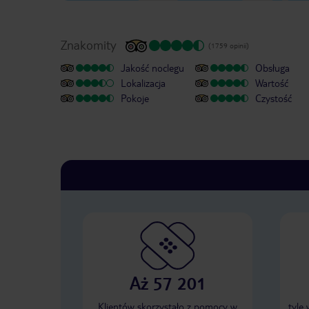
Znakomity
(1759 opinii)
Jakość noclegu
Obsługa
Lokalizacja
Wartość
Pokoje
Czystość
Aż 57 201
Klientów skorzystało z pomocy w
tyle