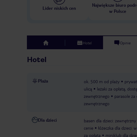
Największe biuro podr
Lider niskich cen
w Polsce
Hotel
Opinie
top
Hotel
Plaża
ok. 500 m od plaży
prywa
ulicą
leżaki za opłatą, dos
zewnętrznego
parasole za
zewnętrznego
Dla dzieci
basen dla dzieci: zewnętrzny
cenie
łóżeczka dla dzieci: w
za opłatą
miniklub dla dzie