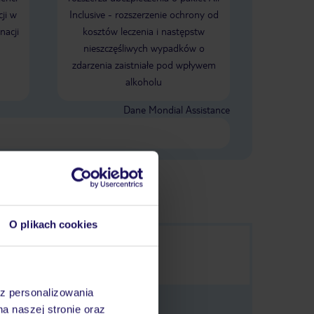
ji w
Inclusive - rozszerzenie ochrony od
nacji
kosztów leczenia i następstw
nieszczęśliwych wypadków o
zdarzenia zaistniałe pod wpływem
alkoholu
Dane Mondial Assistance
O plikach cookies
az personalizowania
na naszej stronie oraz