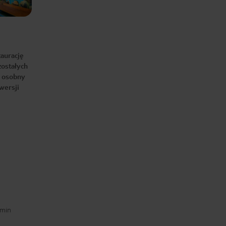
taurację
ostałych
, osobny
wersji
 min