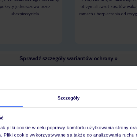
pokryty jednorazowo przez
otrzymali zwrot kosztów wakac
ubezpieczyciela
ramach ubezpieczenia od rezyg
Sprawdź szczegóły wariantów ochrony
»
LENDARZ NAJNIŻSZYCH CEN
Szczegóły
ść
jak pliki cookie w celu poprawy komfortu użytkowania strony or
m. Pliki cookie wykorzystywane są także do analizowania ruchu 