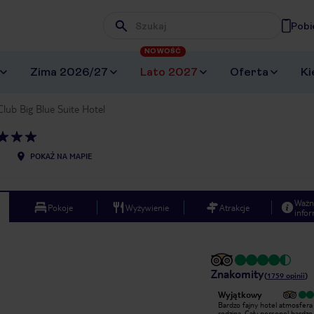
Pobi
Wpisz frazę, której szukasz
NOWOŚĆ
Zima 2026/27
Lato 2027
Oferta
Ki
Club Big Blue Suite Hotel
POKAŻ NA MAPIE
Ważn
Pokoje
Wyżywienie
Atrakcje
infor
Znakomity
(
1759
opinii
)
Wyjątkowy
Niestety początek pobytu okazał się
Bardzo fajny hotel atmosfera
totalną porażką , po zakupie pokoju
rodzina. Cały personel bardzo