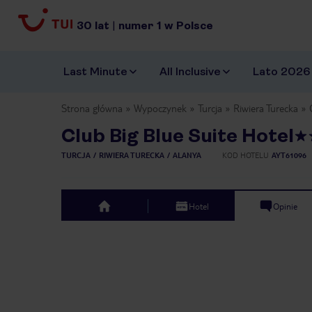
30
lat
|
numer
1
w Polsce
Last Minute
All Inclusive
Lato 2026
Strona główna
Wypoczynek
Turcja
Riwiera Turecka
Club Big Blue Suite Hotel
TURCJA
RIWIERA TURECKA
ALANYA
KOD HOTELU
AYT61096
Hotel
Opinie
top