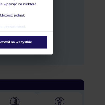
e wpłynąć na niektóre
. Możesz jednak
tlić oferty.
ce prywatności
.
ezwól na wszystkie