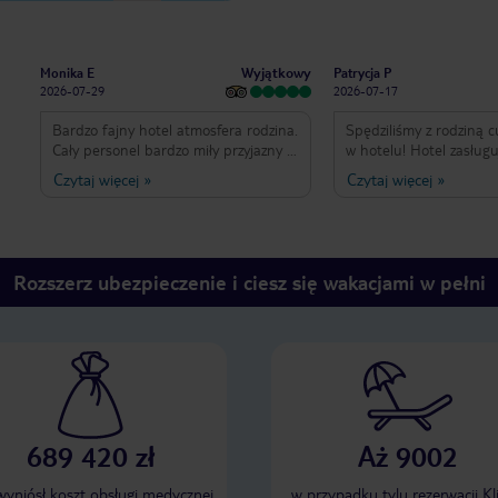
Wyjątkowy
Monika E
Patrycja P
2026-07-29
2026-07-17
Bardzo fajny hotel atmosfera rodzina.
Spędziliśmy z rodziną 
Cały personel bardzo miły przyjazny i
w hotelu! Hotel zasług
pomocny. Super jedzonko.
10/10 :) Od samego za
Czytaj więcej
»
Czytaj więcej
»
Pozdrawiamy również
po wymeldowanie obsł
przesympatyczna i bardzo pomocną
najwyższym poziomie. 
Dilare. Polecam ten hotel. Spędzicie
bardzo smaczne i duży 
tutaj niezapomniane chwile
codziennie sprzątane 
ręczników. Przy basena
Rozszerz ubezpieczenie i ciesz się wakacjami w pełni
leżaków, lokalizacja bl
Alanya, a do plaży par
spacerkiem. Ogromne podziękowania
należą się Kavasowi - c
orkiestra! Zawsze uśmie
pomocny i chętny do r
Osman z działu animacj
cudowny człowiek w tym 
689 420 zł
Aż 9002
pewno jak będzie okazj
to miejsce! :)
 wyniósł koszt obsługi medycznej
w przypadku tylu rezerwacji Kl