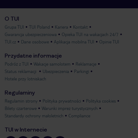
O TUI
Grupa TUI
TUI Poland
Kariera
Kontakt
Gwarancja ubezpieczeniowa
Opieka TUI na wakacjach 24/7
TUI.cz
Dane osobowe
Aplikacja mobilna TUI
Opinie TUI
Przydatne informacje
Podróż z TUI
Wakacje samolotem
Reklamacje
Status reklamacji
Ubezpieczenia
Parkingi
Hotele przy lotniskach
Regulaminy
Regulamin strony
Polityka prywatności
Polityka cookies
Bilety czarterowe
Warunki imprez turystycznych
Standardy ochrony małoletnich
Compliance
TUI w Internecie