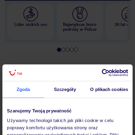
Lider niskich cen
Największe biuro
30 lat w P
podróży w Polsce
Hotel
Zgoda
Szczegóły
O plikach cookies
Pokoje
Szanujemy Twoją prywatność
Wyżywienie
Używamy technologii takich jak pliki cookie w celu
poprawy komfortu użytkowania strony oraz
personalizowania wyświetlanych treści i reklam. Pliki