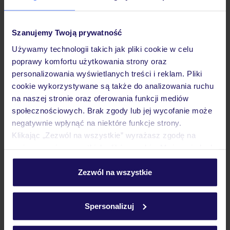
Opinie
Szanujemy Twoją prywatność
Używamy technologii takich jak pliki cookie w celu
poprawy komfortu użytkowania strony oraz
Pokoje
personalizowania wyświetlanych treści i reklam. Pliki
cookie wykorzystywane są także do analizowania ruchu
na naszej stronie oraz oferowania funkcji mediów
Wyżywienie
społecznościowych. Brak zgody lub jej wycofanie może
negatywnie wpłynąć na niektóre funkcje strony.
Klikając „Zezwól na wszystkie” wyrażasz zgodę na
Atrakcje
umieszczenie wszystkich plików cookie. Możesz jednak
personalizować swój wybór wchodząc w zakładkę
„Szczegóły”
Zezwól na wszystkie
Ważne informacje
Szczegółowe informacje o plikach cookie znajdziesz
w
polityce plików cookies
oraz
polityce prywatności
.
Spersonalizuj
Często zadawane pytania