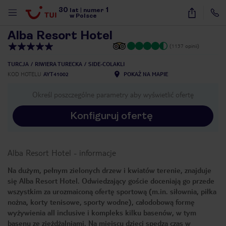
30
1
1
/
31
lat
|
numer
w Polsce
Alba Resort Hotel
(1137 opinii)
TURCJA
RIWIERA TURECKA
SIDE-COLAKLI
KOD HOTELU
AYT41002
POKAŻ NA MAPIE
Określ poszczególne parametry aby wyświetlić ofertę
Konfiguruj ofertę
Alba Resort Hotel
-
informacje
Na dużym, pełnym zielonych drzew i kwiatów terenie, znajduje
się Alba Resort Hotel. Odwiedzający goście doceniają go przede
wszystkim za urozmaiconą ofertę sportową (m.in. siłownia, piłka
nożna, korty tenisowe, sporty wodne), całodobową formę
wyżywienia all inclusive i kompleks kilku basenów, w tym
nute
basenu ze zjeżdżalniami. Na miejscu dzieci spędzą czas w