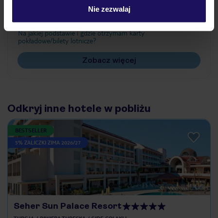
Nie zezwalaj
Jak zmienić uczestników/osobę zgłaszającą?
Czy w Hotelu będzie przedstawiciel TUI?
Na jakiej podstawie i gdzie otrzymam karty
pokładowe/bilety lotnicze?
Zobacz więcej
Odkryj inne hotele w pobliżu
BESTSELLER
5% ZALICZKI ZIMA 2026/27
Seher Sun Palace Resort