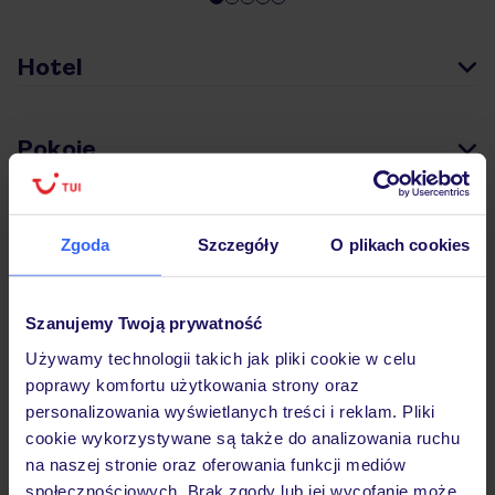
Hotel
Pokoje
Wyżywienie
Zgoda
Szczegóły
O plikach cookies
Atrakcje
Szanujemy Twoją prywatność
Używamy technologii takich jak pliki cookie w celu
poprawy komfortu użytkowania strony oraz
Ważne informacje
personalizowania wyświetlanych treści i reklam. Pliki
cookie wykorzystywane są także do analizowania ruchu
na naszej stronie oraz oferowania funkcji mediów
Często zadawane pytania
społecznościowych. Brak zgody lub jej wycofanie może