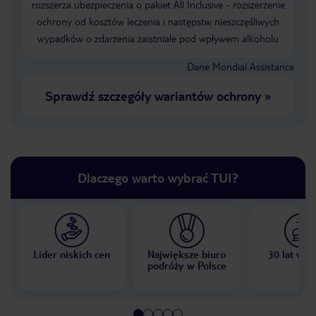
rozszerza ubezpieczenia o pakiet All Inclusive - rozszerzenie
ochrony od kosztów leczenia i następstw nieszczęśliwych
wypadków o zdarzenia zaistniałe pod wpływem alkoholu
Dane Mondial Assistance
Sprawdź szczegóły wariantów ochrony
»
Dlaczego warto wybrać TUI?
Lider niskich cen
Największe biuro
30 lat w P
podróży w Polsce