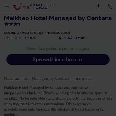
30
1
1
/
15
lat
|
numer
w Polsce
Maikhao Hotel Managed by Centara
TAJLANDIA
WYSPA PHUKET
MAI KHAO BEACH
KOD HOTELU
HKT39009
POKAŻ NA MAPIE
Oferta dla tego hotelu nie jest dostępna.
Sprawdź inne hotele
Maikhao Hotel Managed by Centara
-
informacje
Maikhao Hotel Managed by Centara znajduje się w
miejscowości Mai Khao Beach, w odległości krótkiego spaceru
od plaży. Na terenie obiektu znajduje się odkryty basen ze strefą
relaksacyjną z leżakami i parasolami. Dla aktywnych
przygotowano salę finess, a dla młodszych Gości basen oraz
nute
miniklub.