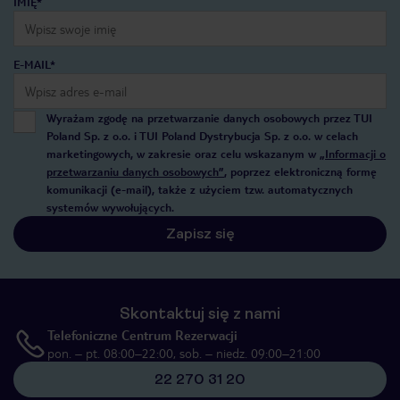
IMIĘ*
E-MAIL*
Wyrażam zgodę na przetwarzanie danych osobowych przez TUI
Poland Sp. z o.o. i TUI Poland Dystrybucja Sp. z o.o. w celach
marketingowych, w zakresie oraz celu wskazanym w
„Informacji o
przetwarzaniu danych osobowych”
, poprzez elektroniczną formę
komunikacji (e-mail), także z użyciem tzw. automatycznych
systemów wywołujących.
Zapisz się
Skontaktuj się z nami
Telefoniczne Centrum Rezerwacji
pon. – pt. 08:00–22:00, sob. – niedz. 09:00–21:00
22 270 31 20