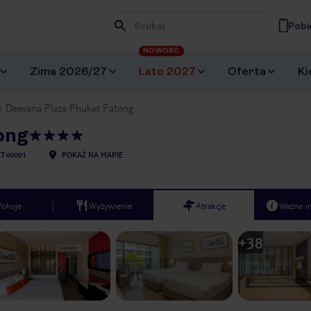
Pobi
Wpisz frazę, której szukasz
NOWOŚĆ
Zima 2026/27
Lato 2027
Oferta
Ki
Deevana Plaza Phuket Patong
ong
T40001
POKAŻ NA MAPIE
Pokoje
Wyżywienie
Atrakcje
Ważne i
+
38