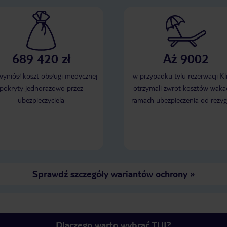
689 420 zł
Aż 9002
 wyniósł koszt obsługi medycznej
w przypadku tylu rezerwacji Kl
pokryty jednorazowo przez
otrzymali zwrot kosztów wakac
ubezpieczyciela
ramach ubezpieczenia od rezyg
Sprawdź szczegóły wariantów ochrony
»
Dlaczego warto wybrać TUI?