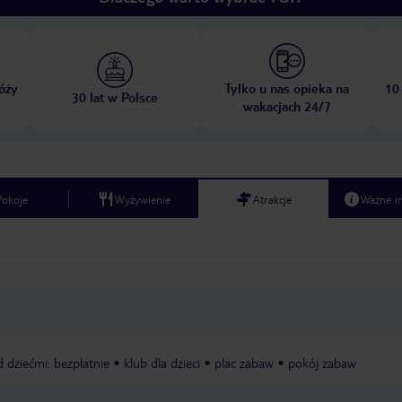
óży
Tylko u nas opieka na
10
30 lat w Polsce
wakacjach 24/7
Pokoje
Wyżywienie
Atrakcje
Ważne i
 dziećmi: bezpłatnie
klub dla dzieci
plac zabaw
pokój zabaw