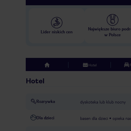
Największe biuro podr
Lider niskich cen
w Polsce
Hotel
top
Hotel
Rozrywka
dyskoteka lub klub nocny
Dla dzieci
basen dla dzieci
opieka nad