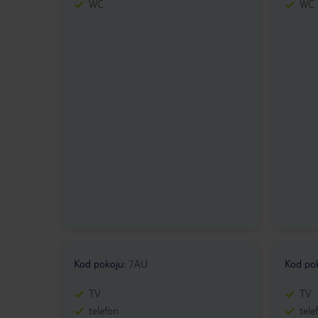
WC
WC
Kod pokoju
:
7AU
Kod po
TV
TV
telefon
tele