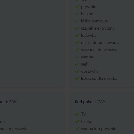
prysznic
balkon
łóżko piętrowe
czajnik elektryczny
lodówka
deska do prasowania
suszarka do włosów
wanna
sejf
dostawka
łóżeczko dla dziecka
koju
:
7AR
Kod pokoju
:
7AS
TV
fon
telefon
a lub prysznic
wanna lub prysznic