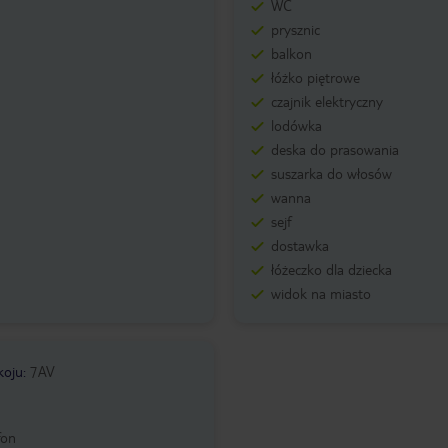
WC
prysznic
balkon
łóżko piętrowe
czajnik elektryczny
lodówka
deska do prasowania
suszarka do włosów
wanna
sejf
dostawka
łóżeczko dla dziecka
widok na miasto
koju
:
7AV
fon