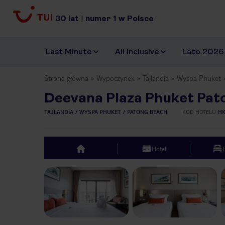
30
lat
|
numer
1
w Polsce
Last Minute
All Inclusive
Lato 2026
Strona główna
Wypoczynek
Tajlandia
Wyspa Phuket
Deevana Plaza Phuket Pat
TAJLANDIA
WYSPA PHUKET
PATONG BEACH
KOD HOTELU
HK
Hotel
top
Previous slide