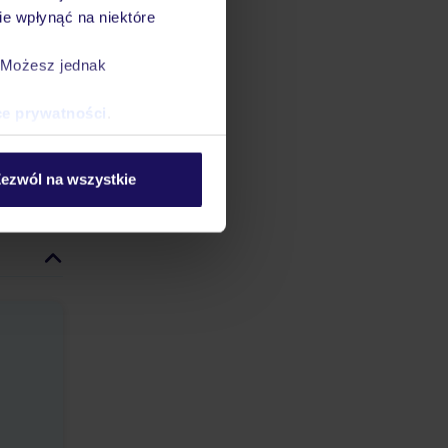
e wpłynąć na niektóre
ru z
. Możesz jednak
elotem
ce prywatności
.
jsowego
ezwól na wszystkie