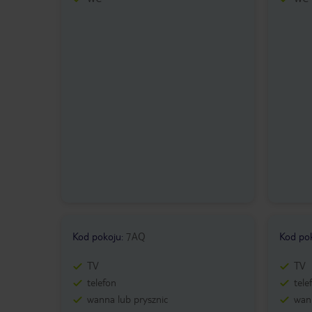
Kod pokoju
:
7AQ
Kod po
TV
TV
telefon
tele
wanna lub prysznic
wann