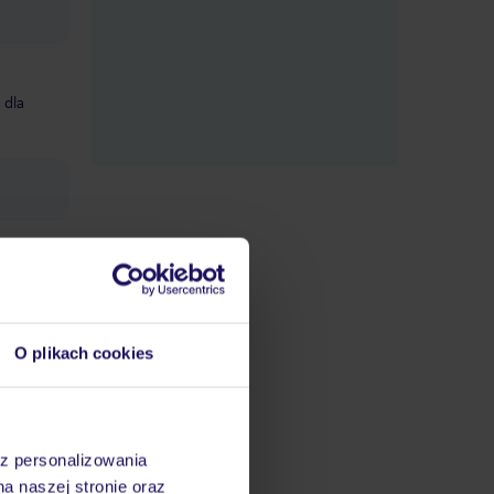
 dla
O plikach cookies
datnych
ować
śmy do
az personalizowania
na naszej stronie oraz