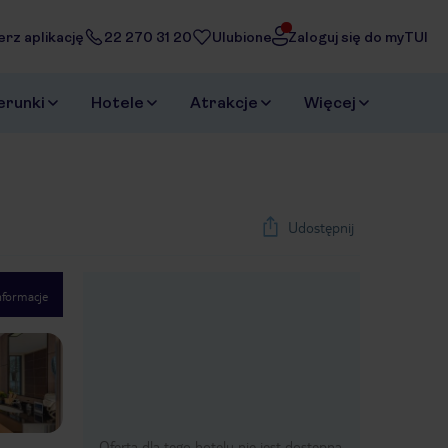
erz aplikację
22 270 31 20
Ulubione
Zaloguj się do myTUI
erunki
Hotele
Atrakcje
Więcej
Udostępnij
nformacje
1
/
44
Next slide
Oferta dla tego hotelu nie jest dostępna.