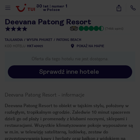
30
1
1
/
51
lat
|
numer
w Polsce
Deevana Patong Resort
(7466 opinii)
TAJLANDIA
WYSPA PHUKET
PATONG BEACH
KOD HOTELU
HKT40905
POKAŻ NA MAPIE
Oferta dla tego hotelu nie jest dostępna.
Sprawdź inne hotele
Deevana Patong Resort
-
informacje
Deevana Patong Resort to obiekt w tajskim stylu, położony w
rozległym, tropikalnym ogrodzie. Zaledwie 10 minut spacerem
dzieli go od plaży i promenady z klubami nocnymi, sklepami i
restauracjami. Wszystkie klimatyzowane pokoje wyposażone są
w m.in. w telewizję satelitarną, lodówkę, zestaw do
nute
przygotowywania kawy i herbaty oraz balkon z widokiem na