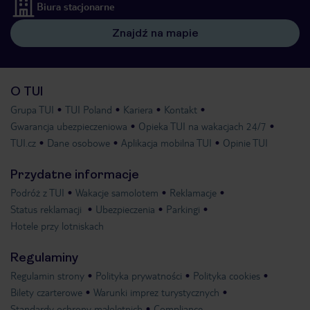
Biura stacjonarne
Znajdź na mapie
O TUI
Grupa TUI
TUI Poland
Kariera
Kontakt
Gwarancja ubezpieczeniowa
Opieka TUI na wakacjach 24/7
TUI.cz
Dane osobowe
Aplikacja mobilna TUI
Opinie TUI
Przydatne informacje
Podróż z TUI
Wakacje samolotem
Reklamacje
Status reklamacji
Ubezpieczenia
Parkingi
Hotele przy lotniskach
Regulaminy
Regulamin strony
Polityka prywatności
Polityka cookies
Bilety czarterowe
Warunki imprez turystycznych
Standardy ochrony małoletnich
Compliance