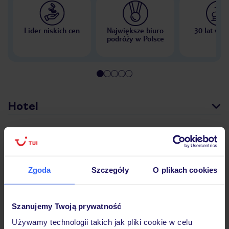
Lider niskich cen
Największe biuro
30 lat w P
podróży w Polsce
Hotel
Opinie
Zgoda
Szczegóły
O plikach cookies
Pokoje
Szanujemy Twoją prywatność
Wyżywienie
Używamy technologii takich jak pliki cookie w celu