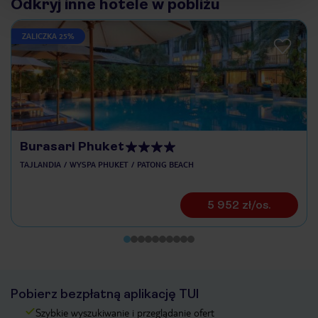
Odkryj inne hotele w pobliżu
ZALICZKA 25%
Burasari Phuket
TAJLANDIA
WYSPA PHUKET
PATONG BEACH
5 952 zł/os.
Pobierz bezpłatną aplikację TUI
Szybkie wyszukiwanie i przeglądanie ofert