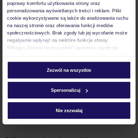
poprawy komfortu użytkowania strony oraz
personalizowania wyświetlanych treści i reklam. Pliki
Atrakcje
cookie wykorzystywane są także do analizowania ruchu
na naszej stronie oraz oferowania funkcji mediów
społecznościowych. Brak zgody lub jej wycofanie może
Ważne informacje
negatywnie wpłynąć na niektóre funkcje strony.
Klikając „Zezwól na wszystkie” wyrażasz zgodę na
umieszczenie wszystkich plików cookie. Możesz jednak
personalizować swój wybór wchodząc w zakładkę
Często zadawane pytania
„Szczegóły”
Zezwól na wszystkie
Jak zmienić uczestników/osobę zgłaszającą?
Szczegółowe informacje o plikach cookie znajdziesz
Czy w Hotelu będzie przedstawiciel TUI?
w
polityce plików cookies
oraz
polityce prywatności
.
Spersonalizuj
Na jakiej podstawie i gdzie otrzymam karty
pokładowe/bilety lotnicze?
Zobacz więcej
Nie zezwalaj