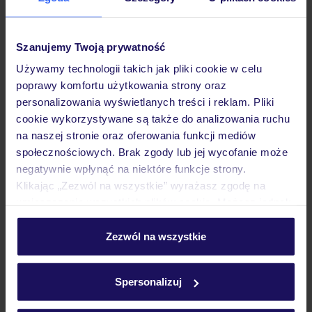
Szanujemy Twoją prywatność
Używamy technologii takich jak pliki cookie w celu
Dlaczego warto wybrać TUI?
poprawy komfortu użytkowania strony oraz
personalizowania wyświetlanych treści i reklam. Pliki
cookie wykorzystywane są także do analizowania ruchu
na naszej stronie oraz oferowania funkcji mediów
społecznościowych. Brak zgody lub jej wycofanie może
Lider niskich cen
Największe biuro
30 lat w P
podróży w Polsce
negatywnie wpłynąć na niektóre funkcje strony.
Klikając „Zezwól na wszystkie” wyrażasz zgodę na
umieszczenie wszystkich plików cookie. Możesz jednak
personalizować swój wybór wchodząc w zakładkę
„Szczegóły”
Zezwól na wszystkie
Szczegółowe informacje o plikach cookie znajdziesz
Hotel
w
polityce plików cookies
oraz
polityce prywatności
.
Spersonalizuj
Pokoje