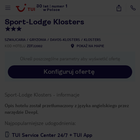
30
1
1
/
22
lat
|
numer
w Polsce
Sport-Lodge Klosters
SZWAJCARIA
GRYZONIA
DAVOS-KLOSTERS
KLOSTERS
KOD HOTELU
ZDT22002
POKAŻ NA MAPIE
Określ poszczególne parametry aby wyświetlić ofertę
Konfiguruj ofertę
Sport-Lodge Klosters
-
informacje
Opis hotelu został przetłumaczony z języka angielskiego przez
narzędzie DeepL
Najpopularniejsze udogodnienia:
nute
TUI Service Center 24/7 + TUI App