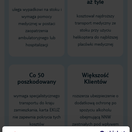
aż tyle
ulega wypadkowi na stoku i
kosztował najdroższy
wymaga pomocy
transport medyczny ze
medycznej w postaci
stoku przy użyciu
zaopatrzenia
helikoptera do najbliższej
ambulatoryjnego lub
placówki medycznej
hospitalizacji
Co 50
Większość
poszkodowany
Klientów
wymaga specjalistycznego
rozszerza ubezpieczenie o
transportu do kraju
dodatkową ochronę po
zamieszkania, karta EKUZ
spożyciu alkoholu
nie zapewnia pokrycia tych
obejmującą NNW
kosztów
zaistniałych pod wpływem
alkoholu