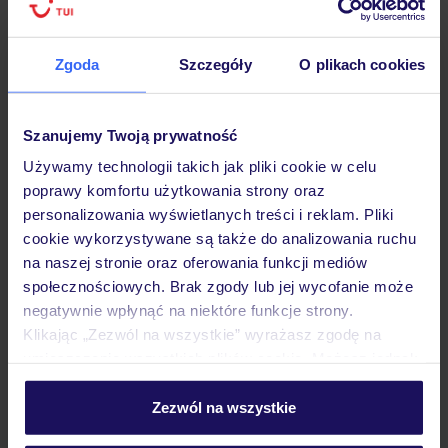
Dane Mondial Assistance
Zgoda
Szczegóły
O plikach cookies
Sprawdź szczegóły
wariantów ochrony »
Szanujemy Twoją prywatność
Używamy technologii takich jak pliki cookie w celu
poprawy komfortu użytkowania strony oraz
personalizowania wyświetlanych treści i reklam. Pliki
cookie wykorzystywane są także do analizowania ruchu
Dlaczego warto wybrać TUI?
na naszej stronie oraz oferowania funkcji mediów
społecznościowych. Brak zgody lub jej wycofanie może
negatywnie wpłynąć na niektóre funkcje strony.
Klikając „Zezwól na wszystkie” wyrażasz zgodę na
Lider niskich cen
Największe biuro
30 lat w P
umieszczenie wszystkich plików cookie. Możesz jednak
podróży w Polsce
personalizować swój wybór wchodząc w zakładkę
„Szczegóły”
Zezwól na wszystkie
Szczegółowe informacje o plikach cookie znajdziesz