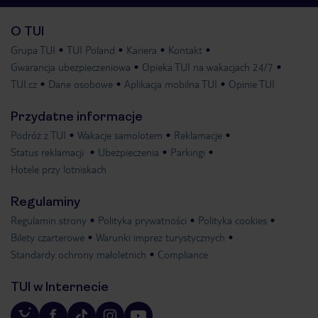
O TUI
Grupa TUI
TUI Poland
Kariera
Kontakt
Gwarancja ubezpieczeniowa
Opieka TUI na wakacjach 24/7
TUI.cz
Dane osobowe
Aplikacja mobilna TUI
Opinie TUI
Przydatne informacje
Podróż z TUI
Wakacje samolotem
Reklamacje
Status reklamacji
Ubezpieczenia
Parkingi
Hotele przy lotniskach
Regulaminy
Regulamin strony
Polityka prywatności
Polityka cookies
Bilety czarterowe
Warunki imprez turystycznych
Standardy ochrony małoletnich
Compliance
TUI w Internecie