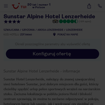
30
1
1
/
32
lat
|
numer
w Polsce
Sunstar Alpine Hotel Lenzerheide
(169 opinii)
SZWAJCARIA
GRYZONIA
AROSA-LENZERHEIDE
LENZERHEIDE
KOD HOTELU
ZDT58060
POKAŻ NA MAPIE
Określ poszczególne parametry aby wyświetlić ofertę
Konfiguruj ofertę
Sunstar Alpine Hotel Lenzerheide
-
informacje
Sunstar Hotel Lenzerheide, należący do znanej szwajcarskiej
sieci hotelowe Sunstar, jest dobrym miejscem dla gości, którzy
chcieliby spędzić urlop pełen sportowych wrażeń na narciarskim
stoku. Zaciszna lokalizacja w pobliżu jeziora Heid i bliskość
centrum sprawiają, że można tu zarówno odpoczywać w pokoju,
nute
hotelowym barze lub saunie, jak i wędrować czy zjeżdżać ze