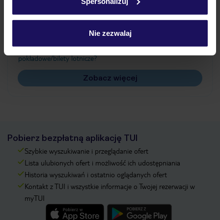
Spersonalizuj
Często zadawane pytania
Jak zmienić uczestników/osobę zgłaszającą?
Nie zezwalaj
Czy w Hotelu będzie przedstawiciel TUI?
Na jakiej podstawie i gdzie otrzymam karty
pokładowe/bilety lotnicze?
Zobacz więcej
Pobierz bezpłatną aplikację TUI
Szybkie wyszukiwanie i przeglądanie ofert
Lista ulubionych ofert i możliwość ich udostępniania
Historia wyszukiwań i ostatnio oglądanych ofert
Kontakt z TUI i wszystkie informacje o Twojej rezerwacji w
myTUI