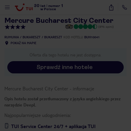
30
1
1
/
40
lat
|
numer
w Polsce
Mercure Bucharest City Center
(896 opinii)
RUMUNIA
BUKARESZT
BUKARESZT
KOD HOTELU
BUH10041
POKAŻ NA MAPIE
Oferta dla tego hotelu nie jest dostępna.
Sprawdź inne hotele
Mercure Bucharest City Center
-
informacje
Opis hotelu został przetłumaczony z języka angielskiego przez
narzędzie DeepL
Najpopularniejsze udogodnienia:
nute
TUI Service Center 24/7 + aplikacja TUI