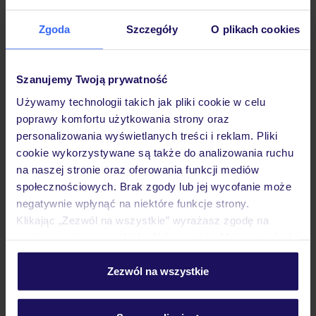
Hotel
Zgoda
Szczegóły
O plikach cookies
Opinie
Szanujemy Twoją prywatność
Używamy technologii takich jak pliki cookie w celu
Pokoje
poprawy komfortu użytkowania strony oraz
personalizowania wyświetlanych treści i reklam. Pliki
cookie wykorzystywane są także do analizowania ruchu
Wyżywienie
na naszej stronie oraz oferowania funkcji mediów
społecznościowych. Brak zgody lub jej wycofanie może
negatywnie wpłynąć na niektóre funkcje strony.
Atrakcje
Klikając „Zezwól na wszystkie” wyrażasz zgodę na
umieszczenie wszystkich plików cookie. Możesz jednak
personalizować swój wybór wchodząc w zakładkę
Ważne informacje
„Szczegóły”
Zezwól na wszystkie
Szczegółowe informacje o plikach cookie znajdziesz
w
polityce plików cookies
oraz
polityce prywatności
.