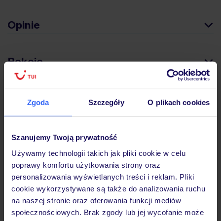
Opinie
Pokoje
Wyżywienie
Zgoda
Szczegóły
O plikach cookies
Atrakcje
Szanujemy Twoją prywatność
Używamy technologii takich jak pliki cookie w celu
poprawy komfortu użytkowania strony oraz
Ważne informacje
personalizowania wyświetlanych treści i reklam. Pliki
cookie wykorzystywane są także do analizowania ruchu
na naszej stronie oraz oferowania funkcji mediów
społecznościowych. Brak zgody lub jej wycofanie może
Często zadawane pytania