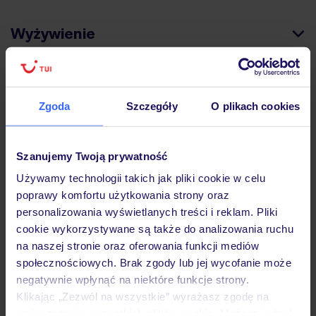
Wyżywienie
Atrakcje
Zgoda
Szczegóły
O plikach cookies
Ważne informacje
Szanujemy Twoją prywatność
Używamy technologii takich jak pliki cookie w celu
poprawy komfortu użytkowania strony oraz
Często zadawane pytania
personalizowania wyświetlanych treści i reklam. Pliki
Jak zmienić uczestników/osobę zgłaszającą?
cookie wykorzystywane są także do analizowania ruchu
Czy w Hotelu będzie przedstawiciel TUI?
na naszej stronie oraz oferowania funkcji mediów
Na jakiej podstawie i gdzie otrzymam karty
społecznościowych. Brak zgody lub jej wycofanie może
pokładowe/bilety lotnicze?
negatywnie wpłynąć na niektóre funkcje strony.
Zobacz więcej
Klikając „Zezwól na wszystkie” wyrażasz zgodę na
umieszczenie wszystkich plików cookie. Możesz jednak