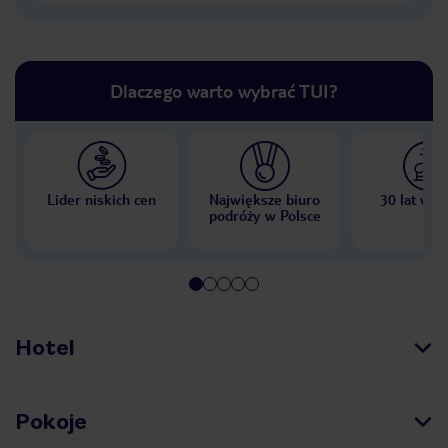
Dlaczego warto wybrać TUI?
Lider niskich cen
Największe biuro
30 lat w P
podróży w Polsce
Hotel
Pokoje