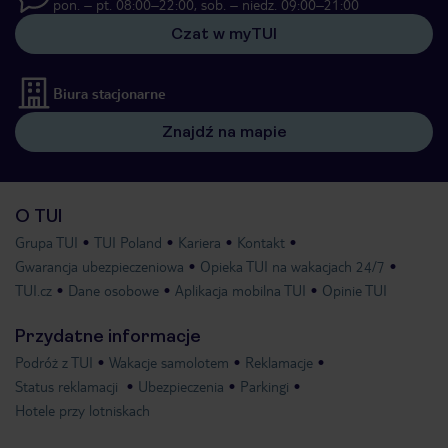
pon. – pt. 08:00–22:00, sob. – niedz. 09:00–21:00
Czat w myTUI
Biura stacjonarne
Znajdź na mapie
O TUI
Grupa TUI
TUI Poland
Kariera
Kontakt
Gwarancja ubezpieczeniowa
Opieka TUI na wakacjach 24/7
TUI.cz
Dane osobowe
Aplikacja mobilna TUI
Opinie TUI
Przydatne informacje
Podróż z TUI
Wakacje samolotem
Reklamacje
Status reklamacji
Ubezpieczenia
Parkingi
Hotele przy lotniskach