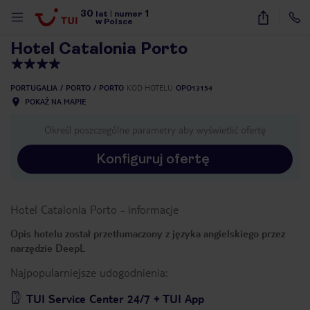
30
1
1
/
40
lat
|
numer
w Polsce
Hotel Catalonia Porto
PORTUGALIA
PORTO
PORTO
KOD HOTELU
OPO13154
POKAŻ NA MAPIE
Określ poszczególne parametry aby wyświetlić ofertę
Konfiguruj ofertę
Hotel Catalonia Porto
-
informacje
Opis hotelu został przetłumaczony z języka angielskiego przez
narzędzie DeepL
Najpopularniejsze udogodnienia:
nute
TUI Service Center 24/7 + TUI App