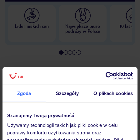
Lider niskich cen
Największe biuro
30 lat w P
podróży w Polsce
Hotel
Zgoda
Szczegóły
O plikach cookies
Pokoje
Szanujemy Twoją prywatność
Wyżywienie
Używamy technologii takich jak pliki cookie w celu
poprawy komfortu użytkowania strony oraz