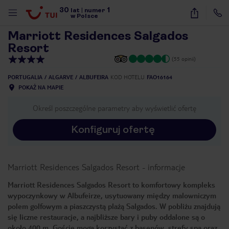
30
1
1
/
23
lat
|
numer
w Polsce
Marriott Residences Salgados
Resort
(55 opinii)
PORTUGALIA
ALGARVE
ALBUFEIRA
KOD HOTELU
FAO16164
POKAŻ NA MAPIE
Określ poszczególne parametry aby wyświetlić ofertę
Konfiguruj ofertę
Marriott Residences Salgados Resort
-
informacje
Marriott Residences Salgados Resort to komfortowy kompleks
wypoczynkowy w Albufeirze, usytuowany między malowniczym
polem golfowym a piaszczystą plażą Salgados. W pobliżu znajdują
nute
się liczne restauracje, a najbliższe bary i puby oddalone są o
około 400 m. Goście mogą korzystać z basenów, strefy spa oraz