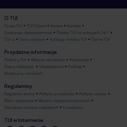
O TUI
Grupa TUI
TUI Poland
Kariera
Kontakt
Gwarancja ubezpieczeniowa
Opieka TUI na wakacjach 24/7
TUI.cz
Dane osobowe
Aplikacja mobilna TUI
Opinie TUI
Przydatne informacje
Podróż z TUI
Wakacje samolotem
Reklamacje
Status reklamacji
Ubezpieczenia
Parkingi
Hotele przy lotniskach
Regulaminy
Regulamin strony
Polityka prywatności
Polityka cookies
Bilety czarterowe
Warunki imprez turystycznych
Standardy ochrony małoletnich
Compliance
TUI w Internecie