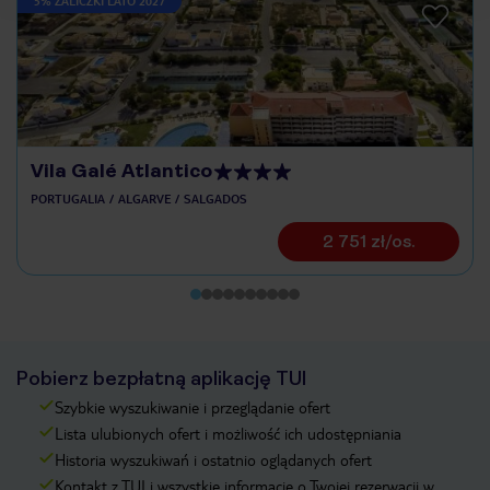
5% ZALICZKI LATO 2027
Vila Galé Atlantico
PORTUGALIA
ALGARVE
SALGADOS
2 751 zł/os.
Pobierz bezpłatną aplikację TUI
Szybkie wyszukiwanie i przeglądanie ofert
Lista ulubionych ofert i możliwość ich udostępniania
Historia wyszukiwań i ostatnio oglądanych ofert
Kontakt z TUI i wszystkie informacje o Twojej rezerwacji w