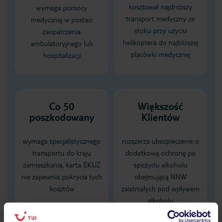
kosztował najdroższy
wymaga pomocy
transport medyczny ze
medycznej w postaci
stoku przy użyciu
zaopatrzenia
helikoptera do najbliższej
ambulatoryjnego lub
placówki medycznej
hospitalizacji
Co 50
Większość
poszkodowany
Klientów
wymaga specjalistycznego
rozszerza ubezpieczenie o
transportu do kraju
dodatkową ochronę po
zamieszkania, karta EKUZ
spożyciu alkoholu
nie zapewnia pokrycia tych
obejmującą NNW
kosztów
zaistniałych pod wpływem
alkoholu