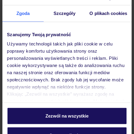
Dane Mondial Assistance
Zgoda
Szczegóły
O plikach cookies
Sprawdź szczegóły
wariantów ochrony »
Szanujemy Twoją prywatność
Używamy technologii takich jak pliki cookie w celu
poprawy komfortu użytkowania strony oraz
personalizowania wyświetlanych treści i reklam. Pliki
Dlaczego warto wybrać TUI?
cookie wykorzystywane są także do analizowania ruchu
na naszej stronie oraz oferowania funkcji mediów
społecznościowych. Brak zgody lub jej wycofanie może
negatywnie wpłynąć na niektóre funkcje strony.
Klikając „Zezwól na wszystkie” wyrażasz zgodę na
Lider niskich cen
Największe biuro
30 lat w P
podróży w Polsce
umieszczenie wszystkich plików cookie. Możesz jednak
personalizować swój wybór wchodząc w zakładkę
„Szczegóły”
Zezwól na wszystkie
Szczegółowe informacje o plikach cookie znajdziesz
w
polityce plików cookies
oraz
polityce prywatności
.