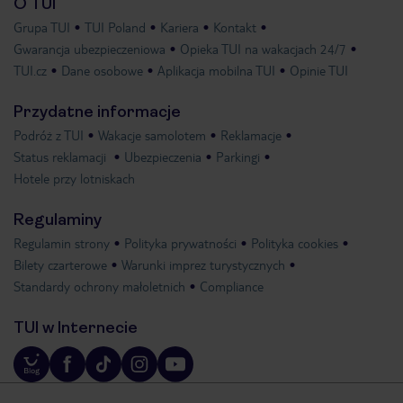
O TUI
Grupa TUI
TUI Poland
Kariera
Kontakt
Gwarancja ubezpieczeniowa
Opieka TUI na wakacjach 24/7
TUI.cz
Dane osobowe
Aplikacja mobilna TUI
Opinie TUI
Przydatne informacje
Podróż z TUI
Wakacje samolotem
Reklamacje
Status reklamacji
Ubezpieczenia
Parkingi
Hotele przy lotniskach
Regulaminy
Regulamin strony
Polityka prywatności
Polityka cookies
Bilety czarterowe
Warunki imprez turystycznych
Standardy ochrony małoletnich
Compliance
TUI w Internecie