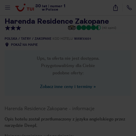
30
1
1
/
14
lat
|
numer
w Polsce
Harenda Residence Zakopane
(40 opinii)
POLSKA
TATRY
ZAKOPANE
KOD HOTELU
WAW33031
POKAŻ NA MAPIE
Ups, ta oferta nie jest dostępna.
Przygotowaliśmy dla Ciebie
podobne oferty:
Zobacz inne ceny i terminy
»
Harenda Residence Zakopane
-
informacje
Opis hotelu został przetłumaczony z języka angielskiego przez
narzędzie DeepL
nute
Najpopularniejsze udogodnienia: