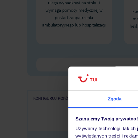
ulega wypadkowi na stoku i
wymaga pomocy medycznej w
ko
postaci zaopatrzenia
me
ambulatoryjnego lub hospitalizacji
heli
KONFIGURUJ POKÓJ
Zgoda
WSZYSTKIE OFERTY
KA
Szanujemy Twoją prywatno
Używamy technologii takich 
wyświetlanych treści i rekla