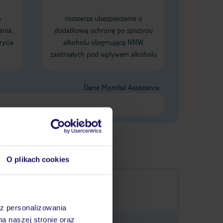
o
rozszerza ubezpieczenie o
ania,
dodatkową ochronę po spożyciu
rycia
alkoholu obejmującą NNW
zaistniałych pod wpływem alkoholu
Dane Mondial Assistance
O plikach cookies
az personalizowania
na naszej stronie oraz