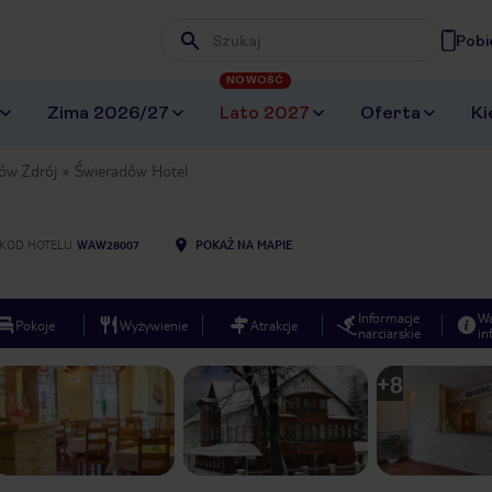
Pobi
Wpisz frazę, której szukasz
NOWOŚĆ
Zima 2026/27
Lato 2027
Oferta
Ki
ów Zdrój
Świeradów Hotel
KOD HOTELU
WAW28007
POKAŻ NA MAPIE
Informacje
W
Pokoje
Wyżywienie
Atrakcje
narciarskie
in
+
8