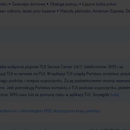
telu
Zwierzęta domowe
Obsługa pokoju
Łączna liczba pokoi:
en odkryty, leżaki przy basenie
Metody płatności: American Express, Di
a wyłącznie poprzez TUI Service Center 24/7: telefonicznie, SMS i za
acji TUI w serwisie myTUI. W aplikacji TUI znajdą Państwo mnóstwo przy
biegu podróży i miejsca wypoczynku. Za jej pośrednictwem można rezerw
wne. Jeśli potrzebują Państwo kontaktu z TUI podczas wypoczynku, jeste
icznie, SMS-owo lub za pomocą czatu w aplikacji TUI. Szczegóły
tutaj
.
jazdowymi i informacjami MSZ dotyczącymi kraju podróży
.