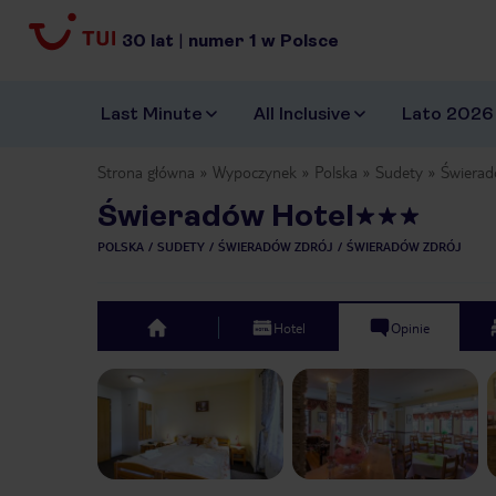
30
lat
|
numer
1
w Polsce
Last Minute
All Inclusive
Lato 2026
Strona główna
Wypoczynek
Polska
Sudety
Świerad
Świeradów Hotel
POLSKA
SUDETY
ŚWIERADÓW ZDRÓJ
ŚWIERADÓW ZDRÓJ
Hotel
Opinie
top
Previous slide