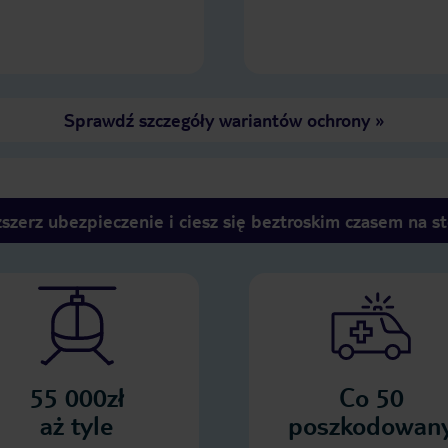
Sprawdź szczegóły wariantów ochrony
»
szerz ubezpieczenie i ciesz się beztroskim czasem na s
55 000zł
Co 50
aż tyle
poszkodowan