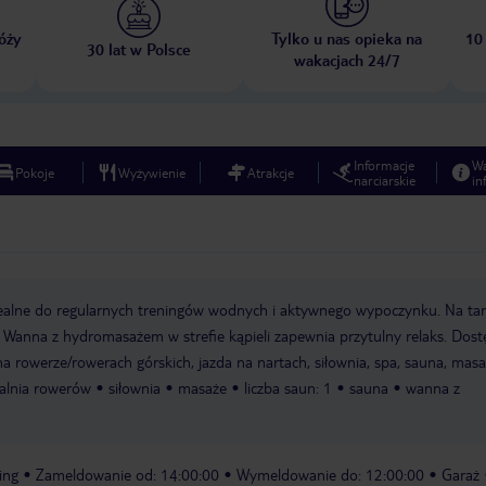
óży
Tylko u nas opieka na
10
30 lat w Polsce
wakacjach 24/7
Informacje
W
Pokoje
Wyżywienie
Atrakcje
narciarskie
in
dealne do regularnych treningów wodnych i aktywnego wypoczynku. Na tar
 Wanna z hydromasażem w strefie kąpieli zapewnia przytulny relaks. Dost
na rowerze/rowerach górskich, jazda na nartach, siłownia, spa, sauna, masa
alnia rowerów
siłownia
masaże
liczba saun: 1
sauna
wanna z
ing
Zameldowanie od: 14:00:00
Wymeldowanie do: 12:00:00
Garaż