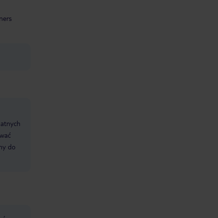
ners
datnych
ować
śmy do