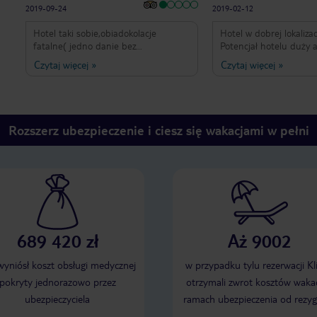
2019-09-24
2019-02-12
Hotel taki sobie,obiadokolacje
Hotel w dobrej lokalizacj
fatalne( jedno danie bez
Potencjał hotelu duży a
wyboru),obsługa przy posiłkach
niewykorzystany. Kucharz ma chyba
Czytaj więcej
»
Czytaj więcej
»
wzięta z ulicy( potrawy podawał facet
zadanie - truć jedzeni
- portier ) Jedyna zaleta to dobra
serwuje gościom. Obia
lokalizacja.Nie zasługuje na trzy
17 jest letni, ziemniaki
gwiazdki.
do jedzenia, mięso letni
na stołach od 15 -tej do
Rozszerz ubezpieczenie i ciesz się wakacjami w pełni
tym czasie nie wyglądaj
apetycznie. Coś strasznego !
rehabilitacyjna to jakiś 
się zatrzymał w latach
osiemdziesiątych. Poko
miarę czyste. Pani w recepcji
sympatyczna, hotel w dobrej
lokalizacji i to tyle atu
689 420 zł
Aż 9002
wybrać coś innego.
 wyniósł koszt obsługi medycznej
w przypadku tylu rezerwacji Kl
pokryty jednorazowo przez
otrzymali zwrot kosztów wakac
ubezpieczyciela
ramach ubezpieczenia od rezyg