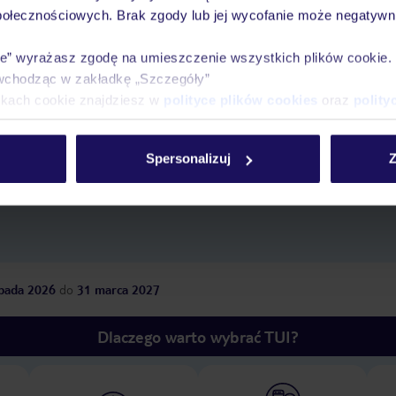
połecznościowych. Brak zgody lub jej wycofanie może negatywni
ie” wyrażasz zgodę na umieszczenie wszystkich plików cookie
wchodząc w zakładkę „Szczegóły”
ikach cookie znajdziesz w
polityce plików cookies
oraz
polity
z
długość pobytu
i
datę wyjazdu
, aby wyświetlić
Spersonalizuj
Z
opada 2026
do
31 marca 2027
Dlaczego warto wybrać TUI?