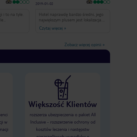
2019-01-02
i i to na tyle.
Hotel naprawdę bardzo średni, jego
le
największym plusem jest lokalizacja.
Budynek ciekawy z potencjałem,
Czytaj więcej
»
em które
jednak dosc zaniedbany. Śniadania
d podawane o
takie sobie, nie zachęcały, natomiast
 nie nadają się
mimo zakupienia obiadokolacji
Zobacz więcej opinii
»
e, sałatki leżą
zrezygnowaliśmy z niej całkowicie
 17 -tej i po
jedząc na mieście, poprostu były
ą już
niesmaczne. Jednak mimo pewnych
 Strefa
niedogodności wyjazd był bardzo
żart, tutaj czas
udany.
je skromne w
tów. Radzę
Większość Klientów
ienci
rozszerza ubezpieczenia o pakiet All
ji w
Inclusive - rozszerzenie ochrony od
nacji
kosztów leczenia i następstw
nieszczęśliwych wypadków o