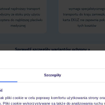
sztował najdroższy transport
wymaga specjalistyczneg
dyczny ze stoku przy użyciu
transportu do kraju zamieszk
koptera do najbliższej placówki
karta EKUZ nie zapewnia pok
medycznej
tych kosztów
Sprawdź szczegóły wariantów ochrony »
Szczegóły
LENDARZ NAJNIŻSZYCH CEN
ść
jak pliki cookie w celu poprawy komfortu użytkowania strony or
m. Pliki cookie wykorzystywane są także do analizowania ruchu 