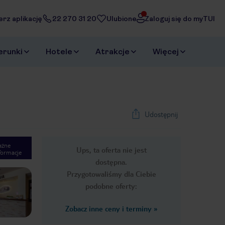
erz aplikację
22 270 31 20
Ulubione
Zaloguj się do myTUI
erunki
Hotele
Atrakcje
Więcej
Udostępnij
ażne
Ups, ta oferta nie jest
formacje
1
/
14
dostępna.
Next slide
Przygotowaliśmy dla Ciebie
podobne oferty:
Zobacz inne ceny i terminy
»