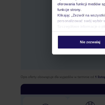
oferowania funkcji mediów s
funkcje strony.
Klikając „Zezwól na wszystk
personalizować swój wybór 
Szczegółowe informacje o pl
Wybier
Nie zezwalaj
Opis oferty obowiązuje dla wyjazdów w terminie
od
1 list