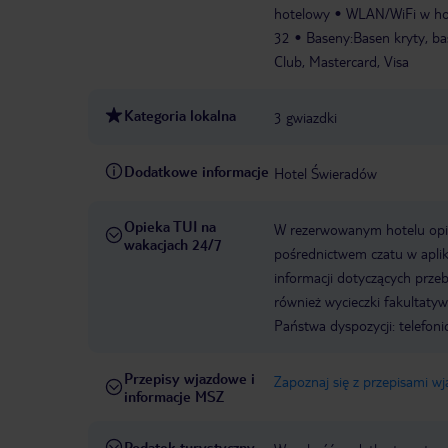
hotelowy
WLAN/WiFi w ho
32
Baseny:Basen kryty, bas
Club, Mastercard, Visa
Kategoria lokalna
3 gwiazdki
Dodatkowe informacje
Hotel Świeradów
Opieka TUI na
W rezerwowanym hotelu opiek
wakacjach 24/7
pośrednictwem czatu w aplik
informacji dotyczących prze
również wycieczki fakultaty
Państwa dyspozycji: telefon
Przepisy wjazdowe i
Zapoznaj się z przepisami w
informacje MSZ
Podatek turystyczny