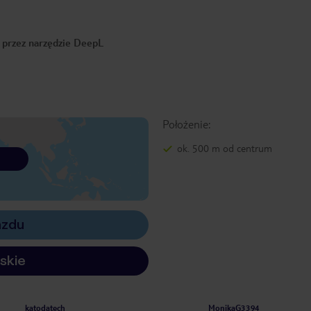
o przez narzędzie DeepL
Położenie:
ok. 500 m od centrum
azdu
skie
katodatech
MonikaG3394