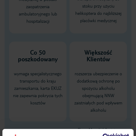
stoku przy użyciu
zaopatrzenia
helikoptera do najbliższej
ambulatoryjnego lub
placówki medycznej
hospitalizacji
Co 50
Większość
poszkodowany
Klientów
wymaga specjalistycznego
rozszerza ubezpieczenie o
transportu do kraju
dodatkową ochronę po
zamieszkania, karta EKUZ
spożyciu alkoholu
nie zapewnia pokrycia tych
obejmującą NNW
kosztów
zaistniałych pod wpływem
alkoholu
Dane Mondial Assistance