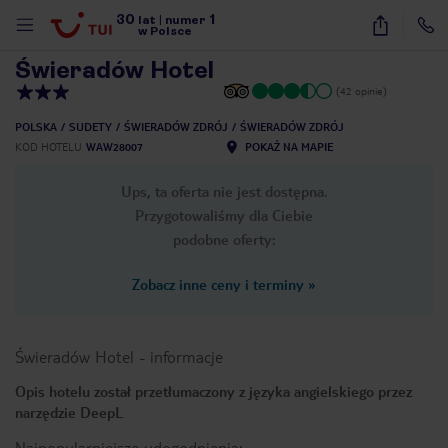
30
1
1
/
14
lat
|
numer
w Polsce
Świeradów Hotel
(42 opinie)
POLSKA
SUDETY
ŚWIERADÓW ZDRÓJ
ŚWIERADÓW ZDRÓJ
KOD HOTELU
WAW28007
POKAŻ NA MAPIE
Ups, ta oferta nie jest dostępna.
Przygotowaliśmy dla Ciebie
podobne oferty:
Zobacz inne ceny i terminy
»
Świeradów Hotel
-
informacje
Opis hotelu został przetłumaczony z języka angielskiego przez
narzędzie DeepL
nute
Najpopularniejsze udogodnienia: