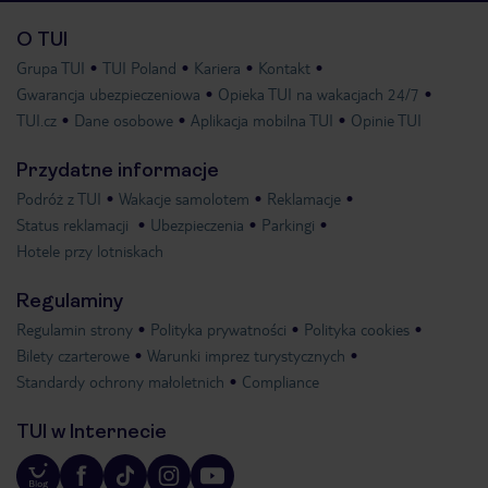
O TUI
Grupa TUI
TUI Poland
Kariera
Kontakt
Gwarancja ubezpieczeniowa
Opieka TUI na wakacjach 24/7
TUI.cz
Dane osobowe
Aplikacja mobilna TUI
Opinie TUI
Przydatne informacje
Podróż z TUI
Wakacje samolotem
Reklamacje
Status reklamacji
Ubezpieczenia
Parkingi
Hotele przy lotniskach
Regulaminy
Regulamin strony
Polityka prywatności
Polityka cookies
Bilety czarterowe
Warunki imprez turystycznych
Standardy ochrony małoletnich
Compliance
TUI w Internecie