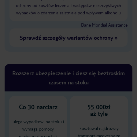
ochrony od kosztów leczenia i następstw nieszczęśliwych
wypadków o zdarzenia zaistniałe pod wpływem alkoholu
Dane Mondial Assistance
Sprawdź szczegóły wariantów ochrony
»
Rozszerz ubezpieczenie i ciesz się beztroskim
czasem na stoku
Co
30
narciarz
55 000zł
aż tyle
ulega wypadkowi na stoku i
kosztował najdroższy
wymaga pomocy
transport medyczny ze
medycznej w postaci