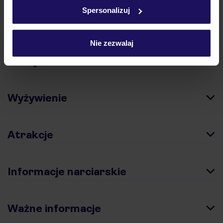
w
polityce plików cookies
oraz
polityce prywatności
.
Spersonalizuj
Opinie
Nie zezwalaj
Pokoje
Wyżywienie
Atrakcje
Informacje narciarskie
Ważne informacje