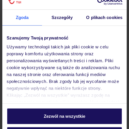
Sprawdź szczegóły
wariantów ochrony »
Zgoda
Szczegóły
O plikach cookies
Szanujemy Twoją prywatność
Dlaczego warto wybrać TUI?
Używamy technologii takich jak pliki cookie w celu
poprawy komfortu użytkowania strony oraz
personalizowania wyświetlanych treści i reklam. Pliki
cookie wykorzystywane są także do analizowania ruchu
na naszej stronie oraz oferowania funkcji mediów
Lider niskich cen
Największe biuro
30 lat w P
społecznościowych. Brak zgody lub jej wycofanie może
podróży w Polsce
negatywnie wpłynąć na niektóre funkcje strony.
Klikając „Zezwól na wszystkie” wyrażasz zgodę na
umieszczenie wszystkich plików cookie. Możesz jednak
personalizować swój wybór wchodząc w zakładkę
„Szczegóły”
Zezwól na wszystkie
Hotel
Szczegółowe informacje o plikach cookie znajdziesz