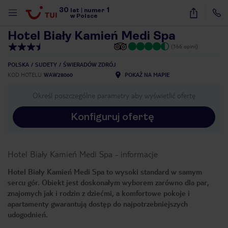
30
1
1
/
20
lat
|
numer
w Polsce
Hotel Biały Kamień Medi Spa
(366 opinii)
POLSKA
SUDETY
ŚWIERADÓW ZDRÓJ
KOD HOTELU
WAW28060
POKAŻ NA MAPIE
Określ poszczególne parametry aby wyświetlić ofertę
Konfiguruj ofertę
Hotel Biały Kamień Medi Spa
-
informacje
Hotel Biały Kamień Medi Spa to wysoki standard w samym
sercu gór. Obiekt jest doskonałym wyborem zarówno dla par,
znajomych jak i rodzin z dziećmi, a komfortowe pokoje i
apartamenty gwarantują dostęp do najpotrzebniejszych
udogodnień.
nute