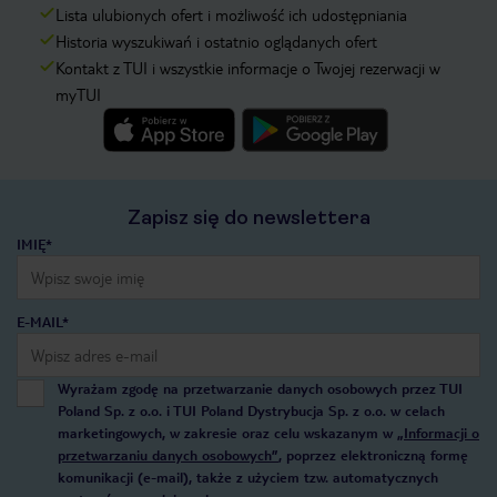
Lista ulubionych ofert i możliwość ich udostępniania
Historia wyszukiwań i ostatnio oglądanych ofert
Kontakt z TUI i wszystkie informacje o Twojej rezerwacji w
myTUI
Zapisz się do newslettera
IMIĘ*
E-MAIL*
Wyrażam zgodę na przetwarzanie danych osobowych przez TUI
Poland Sp. z o.o. i TUI Poland Dystrybucja Sp. z o.o. w celach
marketingowych, w zakresie oraz celu wskazanym w
„Informacji o
przetwarzaniu danych osobowych”
, poprzez elektroniczną formę
komunikacji (e-mail), także z użyciem tzw. automatycznych