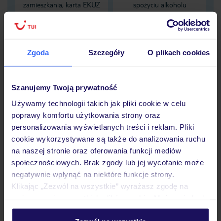
zamieszkania, karta EKUZ
spożyciu alkoholu
nie zapewnia pokrycia tych
obejmującą NNW
kosztów
zaistniałych pod wpływem
alkoholu
Zgoda
Szczegóły
O plikach cookies
Dane Mondial Assistance
Szanujemy Twoją prywatność
Sprawdź szczegóły
Używamy technologii takich jak pliki cookie w celu
wariantów ochrony »
poprawy komfortu użytkowania strony oraz
personalizowania wyświetlanych treści i reklam. Pliki
cookie wykorzystywane są także do analizowania ruchu
na naszej stronie oraz oferowania funkcji mediów
społecznościowych. Brak zgody lub jej wycofanie może
Dlaczego warto wybrać TUI?
negatywnie wpłynąć na niektóre funkcje strony.
Klikając „Zezwól na wszystkie” wyrażasz zgodę na
umieszczenie wszystkich plików cookie. Możesz jednak
personalizować swój wybór wchodząc w zakładkę
Lider niskich cen
Największe biuro
30 lat w P