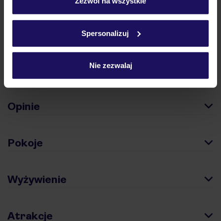
„Szczegóły”
Zezwól na wszystkie
podróży w Polsce
Szczegółowe informacje o plikach cookie znajdziesz
w
polityce plików cookies
oraz
polityce prywatności
.
Spersonalizuj
Nie zezwalaj
Hotel
Opinie
Pokoje
Wyżywienie
Atrakcje