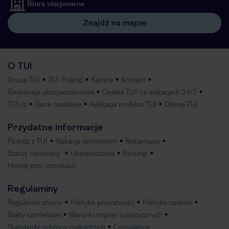
Biura stacjonarne
Znajdź na mapie
O TUI
Grupa TUI
TUI Poland
Kariera
Kontakt
Gwarancja ubezpieczeniowa
Opieka TUI na wakacjach 24/7
TUI.cz
Dane osobowe
Aplikacja mobilna TUI
Opinie TUI
Przydatne informacje
Podróż z TUI
Wakacje samolotem
Reklamacje
Status reklamacji
Ubezpieczenia
Parkingi
Hotele przy lotniskach
Regulaminy
Regulamin strony
Polityka prywatności
Polityka cookies
Bilety czarterowe
Warunki imprez turystycznych
Standardy ochrony małoletnich
Compliance