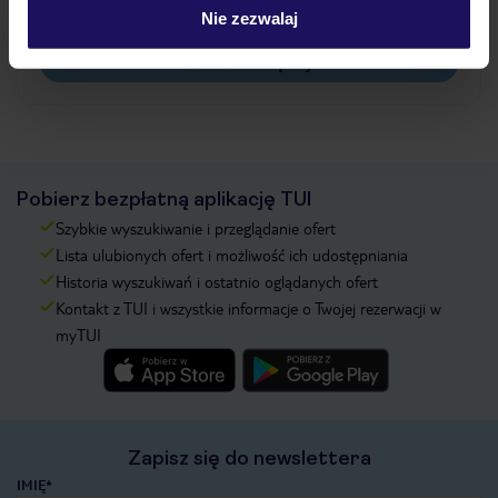
Na jakiej podstawie i gdzie otrzymam karty
pokładowe/bilety lotnicze?
Nie zezwalaj
Zobacz więcej
Pobierz bezpłatną aplikację TUI
Szybkie wyszukiwanie i przeglądanie ofert
Lista ulubionych ofert i możliwość ich udostępniania
Historia wyszukiwań i ostatnio oglądanych ofert
Kontakt z TUI i wszystkie informacje o Twojej rezerwacji w
myTUI
Zapisz się do newslettera
IMIĘ*