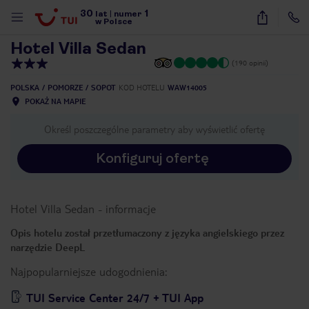
30
1
1
/
13
lat
|
numer
w Polsce
Hotel Villa Sedan
(190 opinii)
POLSKA
POMORZE
SOPOT
KOD HOTELU
WAW14005
POKAŻ NA MAPIE
Określ poszczególne parametry aby wyświetlić ofertę
Konfiguruj ofertę
Hotel Villa Sedan
-
informacje
Opis hotelu został przetłumaczony z języka angielskiego przez
narzędzie DeepL
Najpopularniejsze udogodnienia:
nute
TUI Service Center 24/7 + TUI App