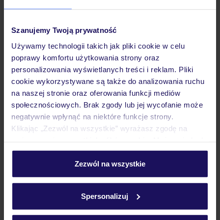
Opinie
Szanujemy Twoją prywatność
Używamy technologii takich jak pliki cookie w celu
poprawy komfortu użytkowania strony oraz
Wyżywienie
personalizowania wyświetlanych treści i reklam. Pliki
cookie wykorzystywane są także do analizowania ruchu
na naszej stronie oraz oferowania funkcji mediów
Atrakcje
społecznościowych. Brak zgody lub jej wycofanie może
negatywnie wpłynąć na niektóre funkcje strony.
Klikając „Zezwól na wszystkie” wyrażasz zgodę na
Ważne informacje
umieszczenie wszystkich plików cookie. Możesz jednak
personalizować swój wybór wchodząc w zakładkę
„Szczegóły”
Zezwól na wszystkie
Szczegółowe informacje o plikach cookie znajdziesz
Często zadawane pytania
w
polityce plików cookies
oraz
polityce prywatności
.
Spersonalizuj
Jak zmienić uczestników/osobę zgłaszającą?
Czy w Hotelu będzie przedstawiciel TUI?