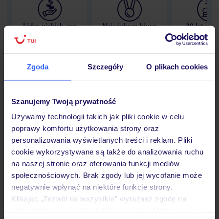
Lider niskich cen
Największe biuro
30 lat w P
podróży w Polsce
Zgoda
Szczegóły
O plikach cookies
Hotel
Szanujemy Twoją prywatność
Używamy technologii takich jak pliki cookie w celu
poprawy komfortu użytkowania strony oraz
Opinie
personalizowania wyświetlanych treści i reklam. Pliki
cookie wykorzystywane są także do analizowania ruchu
na naszej stronie oraz oferowania funkcji mediów
Pokoje
społecznościowych. Brak zgody lub jej wycofanie może
negatywnie wpłynąć na niektóre funkcje strony.
Klikając „Zezwól na wszystkie” wyrażasz zgodę na
Wyżywienie
umieszczenie wszystkich plików cookie. Możesz jednak