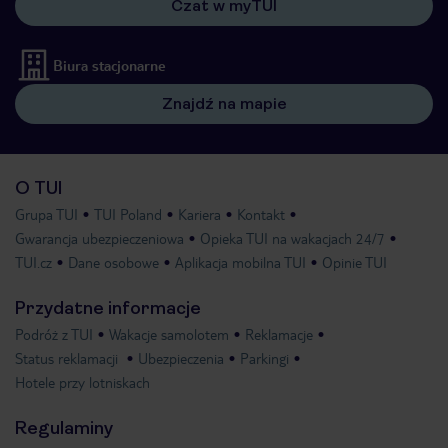
Czat w myTUI
Biura stacjonarne
Znajdź na mapie
O TUI
Grupa TUI
TUI Poland
Kariera
Kontakt
Gwarancja ubezpieczeniowa
Opieka TUI na wakacjach 24/7
TUI.cz
Dane osobowe
Aplikacja mobilna TUI
Opinie TUI
Przydatne informacje
Podróż z TUI
Wakacje samolotem
Reklamacje
Status reklamacji
Ubezpieczenia
Parkingi
Hotele przy lotniskach
Regulaminy