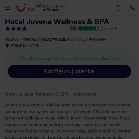
30
1
1
/
29
lat
|
numer
w Polsce
Hotel Juvena Wellness & SPA
(6 opinii)
POLSKA
POMORZE
MIĘDZYWODZIE
KOD HOTELU
WAW75004
POKAŻ NA MAPIE
Określ poszczególne parametry aby wyświetlić ofertę
Konfiguruj ofertę
Hotel Juvena Wellness & SPA
-
informacje
Zanurz się w ciszy i relaksie przy basenie z tarasem otoczonym
sosnowym lasem, a w naszym prestiżowym SPA nad morzem
terapeuci zadbają o Twoje ciało i umysł. Restauracja Rosa Mare
zaprasza na kulinarną podróż, serwując autentyczne smaki
regionu w każdym daniu. Juvena to oaza, gdzie komfort, natura i
nute
luksus spotykają się, tworząc niepowtarzalne wspomnienia.