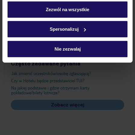
personalizować swój wybór wchodząc w zakładkę
„Szczegóły”
Zezwól na wszystkie
Atrakcje
Szczegółowe informacje o plikach cookie znajdziesz
w
polityce plików cookies
oraz
polityce prywatności
.
Spersonalizuj
Ważne informacje
Nie zezwalaj
Często zadawane pytania
Jak zmienić uczestników/osobę zgłaszającą?
Czy w Hotelu będzie przedstawiciel TUI?
Na jakiej podstawie i gdzie otrzymam karty
pokładowe/bilety lotnicze?
Zobacz więcej