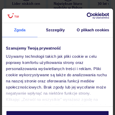
Lider niskich cen
Największe biuro
30 lat w P
podróży w Polsce
Zgoda
Szczegóły
O plikach cookies
Hotel
Szanujemy Twoją prywatność
Używamy technologii takich jak pliki cookie w celu
Opinie
poprawy komfortu użytkowania strony oraz
personalizowania wyświetlanych treści i reklam. Pliki
cookie wykorzystywane są także do analizowania ruchu
Pokoje
na naszej stronie oraz oferowania funkcji mediów
społecznościowych. Brak zgody lub jej wycofanie może
negatywnie wpłynąć na niektóre funkcje strony.
Wyżywienie
Klikając „Zezwól na wszystkie” wyrażasz zgodę na
umieszczenie wszystkich plików cookie. Możesz jednak
personalizować swój wybór wchodząc w zakładkę