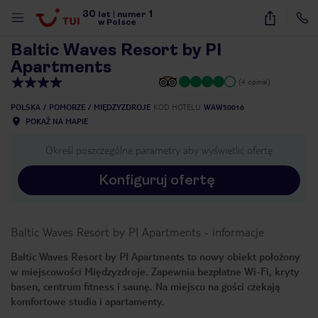
30
1
1
/
73
lat
|
numer
w Polsce
Baltic Waves Resort by PI
Apartments
(4 opinie)
POLSKA
POMORZE
MIĘDZYZDROJE
KOD HOTELU
WAW50016
POKAŻ NA MAPIE
Określ poszczególne parametry aby wyświetlić ofertę
Konfiguruj ofertę
Baltic Waves Resort by PI Apartments
-
informacje
Baltic Waves Resort by PI Apartments to nowy obiekt położony
w miejscowości Międzyzdroje. Zapewnia bezpłatne Wi-Fi, kryty
basen, centrum fitness i saunę. Na miejscu na gości czekają
nute
komfortowe studia i apartamenty.