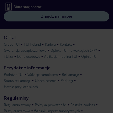
Biura stacjonarne
Znajdź na mapie
O TUI
Grupa TUI
TUI Poland
Kariera
Kontakt
Gwarancja ubezpieczeniowa
Opieka TUI na wakacjach 24/7
TUI.cz
Dane osobowe
Aplikacja mobilna TUI
Opinie TUI
Przydatne informacje
Podróż z TUI
Wakacje samolotem
Reklamacje
Status reklamacji
Ubezpieczenia
Parkingi
Hotele przy lotniskach
Regulaminy
Regulamin strony
Polityka prywatności
Polityka cookies
Bilety czarterowe
Warunki imprez turystycznych