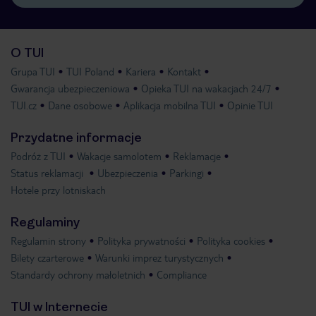
O TUI
Grupa TUI
TUI Poland
Kariera
Kontakt
Gwarancja ubezpieczeniowa
Opieka TUI na wakacjach 24/7
TUI.cz
Dane osobowe
Aplikacja mobilna TUI
Opinie TUI
Przydatne informacje
Podróż z TUI
Wakacje samolotem
Reklamacje
Status reklamacji
Ubezpieczenia
Parkingi
Hotele przy lotniskach
Regulaminy
Regulamin strony
Polityka prywatności
Polityka cookies
Bilety czarterowe
Warunki imprez turystycznych
Standardy ochrony małoletnich
Compliance
TUI w Internecie