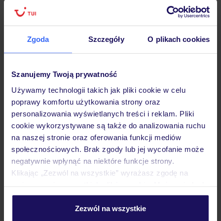
Lider niskich cen
Największe biuro
30 lat w P
podróży w Polsce
Zgoda
Szczegóły
O plikach cookies
Szanujemy Twoją prywatność
Hotel
Używamy technologii takich jak pliki cookie w celu
poprawy komfortu użytkowania strony oraz
personalizowania wyświetlanych treści i reklam. Pliki
Pokoje
cookie wykorzystywane są także do analizowania ruchu
na naszej stronie oraz oferowania funkcji mediów
społecznościowych. Brak zgody lub jej wycofanie może
Wyżywienie
negatywnie wpłynąć na niektóre funkcje strony.
Klikając „Zezwól na wszystkie” wyrażasz zgodę na
umieszczenie wszystkich plików cookie. Możesz jednak
Atrakcje
personalizować swój wybór wchodząc w zakładkę
„Szczegóły”
Zezwól na wszystkie
Szczegółowe informacje o plikach cookie znajdziesz