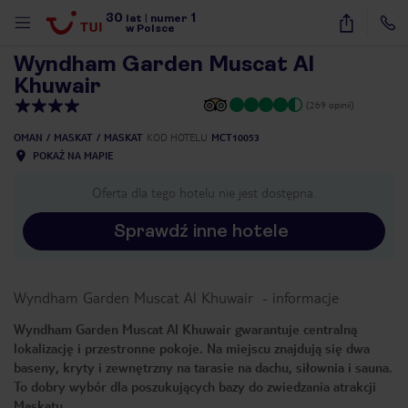
30
1
1
/
24
lat
|
numer
w Polsce
Wyndham Garden Muscat Al
Khuwair
(269 opinii)
OMAN
MASKAT
MASKAT
KOD HOTELU
MCT10053
POKAŻ NA MAPIE
Oferta dla tego hotelu nie jest dostępna.
Sprawdź inne hotele
Wyndham Garden Muscat Al Khuwair
-
informacje
Wyndham Garden Muscat Al Khuwair gwarantuje centralną
lokalizację i przestronne pokoje. Na miejscu znajdują się dwa
baseny, kryty i zewnętrzny na tarasie na dachu, siłownia i sauna.
nute
To dobry wybór dla poszukujących bazy do zwiedzania atrakcji
Maskatu.