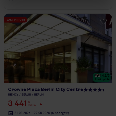
LAST MINUTE
4.2
/5
3144
opinie
Crowne Plaza Berlin City Centre
NIEMCY
BERLIN
BERLIN
3 441
ZŁ
OSOBA
21.08.2026 - 27.08.2026
(6 noclegów)