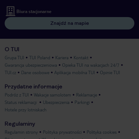
Biura stacjonarne
Znajdź na mapie
O TUI
Grupa TUI
TUI Poland
Kariera
Kontakt
Gwarancja ubezpieczeniowa
Opieka TUI na wakacjach 24/7
TUI.cz
Dane osobowe
Aplikacja mobilna TUI
Opinie TUI
Przydatne informacje
Podróż z TUI
Wakacje samolotem
Reklamacje
Status reklamacji
Ubezpieczenia
Parkingi
Hotele przy lotniskach
Regulaminy
Regulamin strony
Polityka prywatności
Polityka cookies