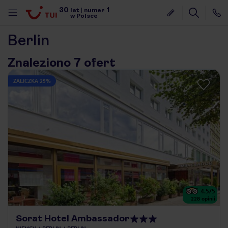
30
1
lat
|
numer
w Polsce
Berlin
Znaleziono 7 ofert
ZALICZKA 25%
4.5
/5
228
opinii
nute
Sorat Hotel Ambassador