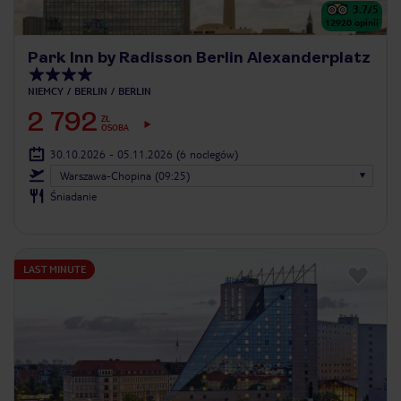
3.7
/5
12920
opinii
Park Inn by Radisson Berlin Alexanderplatz
NIEMCY
BERLIN
BERLIN
2 792
ZŁ
OSOBA
30.10.2026 - 05.11.2026
(6 noclegów)
Warszawa-Chopina (09:25)
Śniadanie
LAST MINUTE