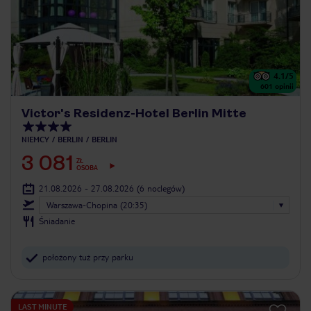
4.1
/5
601
opinii
Victor's Residenz-Hotel Berlin Mitte
NIEMCY
BERLIN
BERLIN
3 081
ZŁ
OSOBA
21.08.2026 - 27.08.2026
(6 noclegów)
Warszawa-Chopina (20:35)
Śniadanie
położony tuż przy parku
LAST MINUTE