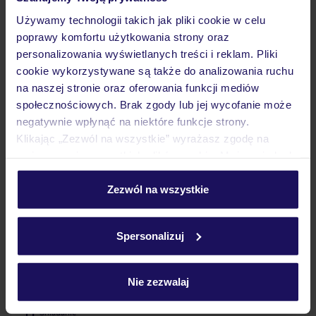
Używamy technologii takich jak pliki cookie w celu
ZALICZKA 25%
poprawy komfortu użytkowania strony oraz
personalizowania wyświetlanych treści i reklam. Pliki
cookie wykorzystywane są także do analizowania ruchu
na naszej stronie oraz oferowania funkcji mediów
społecznościowych. Brak zgody lub jej wycofanie może
negatywnie wpłynąć na niektóre funkcje strony.
Klikając „Zezwól na wszystkie” wyrażasz zgodę na
umieszczenie wszystkich plików cookie. Możesz jednak
personalizować swój wybór wchodząc w zakładkę
4.1
/5
598
opinii
„Szczegóły”
Zezwól na wszystkie
Szczegółowe informacje o plikach cookie znajdziesz
NH Berlin-Alexanderplatz
w
polityce plików cookies
oraz
polityce prywatności
.
NIEMCY
BERLIN
BERLIN
Spersonalizuj
3 330
ZŁ
OSOBA
16.10.2026 - 22.10.2026
(6 noclegów)
Nie zezwalaj
Warszawa-Chopina (20:35)
Śniadanie