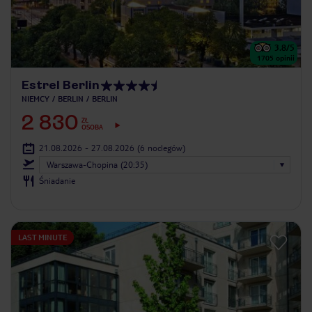
3.8
/5
1705
opinii
Estrel Berlin
NIEMCY
BERLIN
BERLIN
2 830
ZŁ
OSOBA
21.08.2026 - 27.08.2026
(6 noclegów)
Warszawa-Chopina (20:35)
Śniadanie
LAST MINUTE