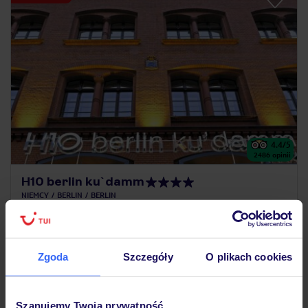
4.4
/5
2486
opinii
H10 berlin ku`damm
NIEMCY
BERLIN
BERLIN
3 273
ZŁ
OSOBA
23.08.2026 - 29.08.2026
(6 noclegów)
Zgoda
Szczegóły
O plikach cookies
Warszawa-Chopina (09:20)
Śniadanie
Szanujemy Twoją prywatność