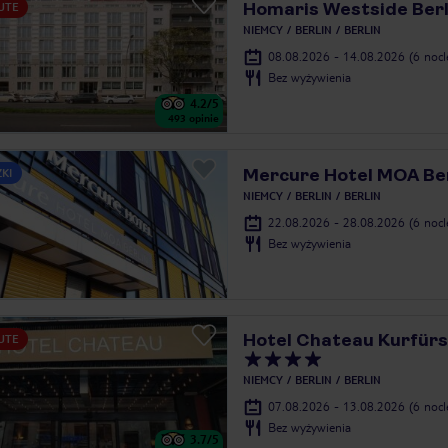
Homaris Westside Berl
UTE
NIEMCY
BERLIN
BERLIN
08.08.2026 - 14.08.2026
(6 noc
Bez wyżywienia
4.2
/5
493
opinie
Mercure Hotel MOA Ber
ZKI
NIEMCY
BERLIN
BERLIN
22.08.2026 - 28.08.2026
(6 noc
Bez wyżywienia
Hotel Chateau Kurfü
UTE
NIEMCY
BERLIN
BERLIN
07.08.2026 - 13.08.2026
(6 noc
Bez wyżywienia
3.7
/5