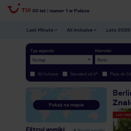
30
lat
|
numer
1
w Polsce
Last Minute
All Inclusive
Lato 2026
Typ wyjazdu
Kierunki
Noclegi
Berlin
All Inclusive
Standard od 4*
Plaża do 5
Berli
Znal
Pokaż na mapie
LAST MIN
Filtruj wyniki
Wyczyść wszystko