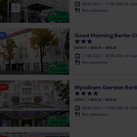
08.08.2026 - 14.08.2026
(6 noc
Bez wyżywienia
3.5
/5
264
opinie
Good Morning Berlin C
ZKI
NIEMCY
BERLIN
BERLIN
22.08.2026 - 28.08.2026
(6 noc
Bez wyżywienia
3.4
/5
112
opinii
Wyndham Garden Berli
UTE
NIEMCY
BERLIN
BERLIN
08.08.2026 - 14.08.2026
(6 noc
Bez wyżywienia
3.6
/5
1285
opinii