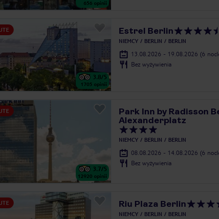
656
opinii
Estrel Berlin
UTE
NIEMCY
BERLIN
BERLIN
13.08.2026 - 19.08.2026
(6 noc
Bez wyżywienia
3.8
/5
1705
opinii
Park Inn by Radisson Be
UTE
Alexanderplatz
NIEMCY
BERLIN
BERLIN
08.08.2026 - 14.08.2026
(6 noc
Bez wyżywienia
3.7
/5
12920
opinii
Riu Plaza Berlin
UTE
NIEMCY
BERLIN
BERLIN