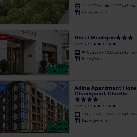
31.10.2026 - 06.11.2026
(6 noc
Bez wyżywienia
Hotel Monbijou
UTE
NIEMCY
BERLIN
BERLIN
09.08.2026 - 15.08.2026
(6 noc
Bez wyżywienia
4.2
/5
707
opinii
Adina Apartment Hotel
ZKI
Checkpoint Charlie
NIEMCY
BERLIN
BERLIN
23.08.2026 - 29.08.2026
(6 noc
Bez wyżywienia
4.6
/5
4263
opinie