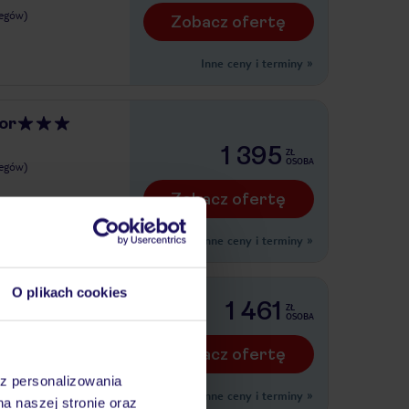
legów)
Zobacz ofertę
Inne ceny i terminy
»
or
1 395
ZŁ
OSOBA
legów)
Zobacz ofertę
Inne ceny i terminy
»
O plikach cookies
anderplatz
1 461
ZŁ
OSOBA
Zobacz ofertę
legów)
az personalizowania
Inne ceny i terminy
»
na naszej stronie oraz