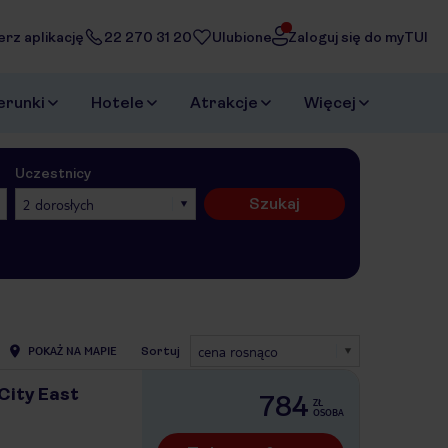
erz aplikację
22 270 31 20
Ulubione
Zaloguj się do myTUI
erunki
Hotele
Atrakcje
Więcej
Uczestnicy
Szukaj
2 dorosłych
cena rosnąco
POKAŻ NA MAPIE
Sortuj
City East
784
ZŁ
OSOBA