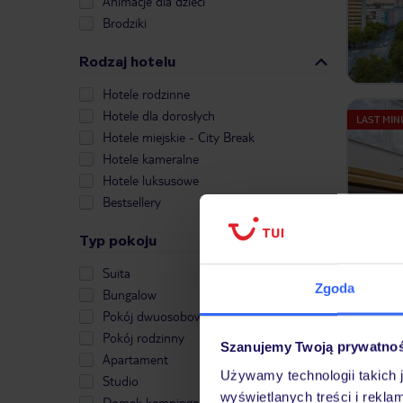
Animacje dla dzieci
Brodziki
Rodzaj hotelu
Hotele rodzinne
Hotele dla dorosłych
LAST MIN
Hotele miejskie - City Break
Hotele kameralne
Hotele luksusowe
Bestsellery
Typ pokoju
Suita
Zgoda
Bungalow
LAST MIN
Pokój dwuosobowy
Pokój rodzinny
Szanujemy Twoją prywatno
Apartament
Używamy technologii takich 
Studio
wyświetlanych treści i rekla
Domek kempingowy