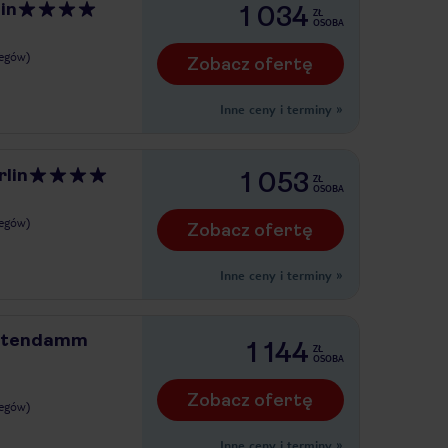
in
1 034
ZŁ
OSOBA
legów)
Zobacz ofertę
Inne ceny i terminy
»
lin
1 053
ZŁ
OSOBA
legów)
Zobacz ofertę
Inne ceny i terminy
»
rstendamm
1 144
ZŁ
OSOBA
Zobacz ofertę
legów)
Inne ceny i terminy
»