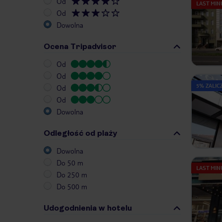
Od
LAST MIN
Od
Dowolna
Ocena Tripadvisor
Od
Od
5% ZALIC
Od
Od
Dowolna
Odległość od plaży
Dowolna
Do 50 m
LAST MIN
Do 250 m
Do 500 m
Udogodnienia w hotelu