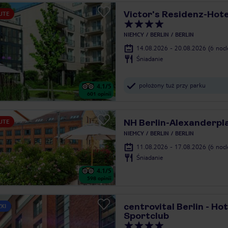
Victor's Residenz-Hote
UTE
NIEMCY
BERLIN
BERLIN
14.08.2026 - 20.08.2026
(6 noc
Śniadanie
położony tuż przy parku
4.1
/5
601
opinii
NH Berlin-Alexanderpl
UTE
NIEMCY
BERLIN
BERLIN
11.08.2026 - 17.08.2026
(6 noc
Śniadanie
4.1
/5
598
opinii
centrovital Berlin - Ho
ZKI
Sportclub