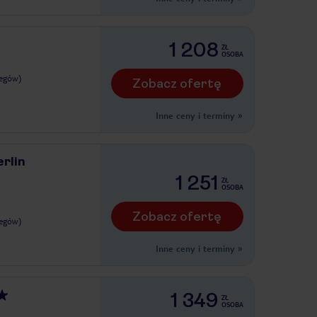
1 208
ZŁ
OSOBA
legów)
Zobacz ofertę
Inne ceny i terminy
»
rlin
1 251
ZŁ
OSOBA
Zobacz ofertę
legów)
Inne ceny i terminy
»
1 349
ZŁ
OSOBA