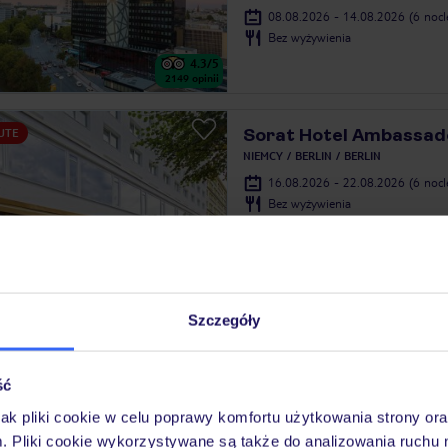
08.08.2026 - 14.08.2026
(6 noc
Bez wyżywienia
4.3
/5
2149
opinii
Sorat Hotel Ambassad
UTE
NIEMCY
BERLIN
BERLIN
16.08.2026 - 22.08.2026
(6 noc
Bez wyżywienia
darmowe Wi-Fi w całym hotelu
4.5
/5
228
opinii
Szczegóły
B&B Hotel Berlin-Alex
UTE
NIEMCY
BERLIN
BERLIN
ść
16.08.2026 - 22.08.2026
(6 noc
Bez wyżywienia
jak pliki cookie w celu poprawy komfortu użytkowania strony or
m. Pliki cookie wykorzystywane są także do analizowania ruchu 