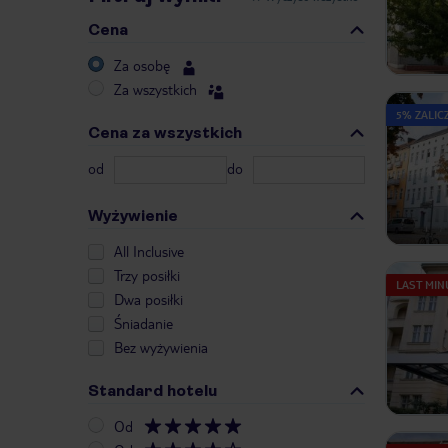
Cena
Za osobę
Za wszystkich
5% ZALIC
Cena za wszystkich
od
do
Wyżywienie
All Inclusive
Trzy posiłki
LAST MIN
Dwa posiłki
Śniadanie
Bez wyżywienia
Standard hotelu
Od