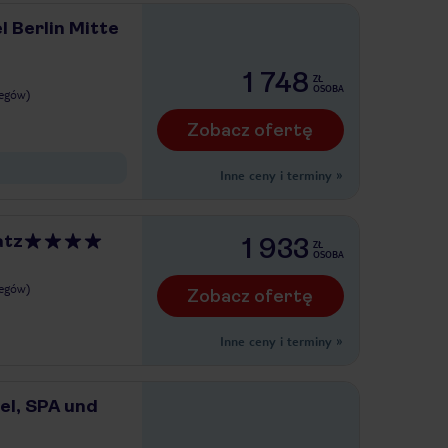
l Berlin Mitte
1 748
ZŁ
OSOBA
legów)
Zobacz ofertę
Inne ceny i terminy
»
atz
1 933
ZŁ
OSOBA
legów)
Zobacz ofertę
Inne ceny i terminy
»
tel, SPA und