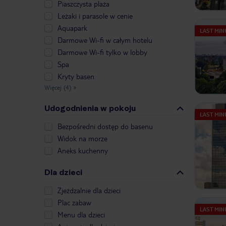
Piaszczysta plaża
Leżaki i parasole w cenie
Aquapark
LAST MIN
Darmowe Wi-fi w całym hotelu
Darmowe Wi-fi tylko w lobby
Spa
Kryty basen
Więcej (4)
»
Udogodnienia w pokoju
LAST MIN
Bezpośredni dostęp do basenu
Widok na morze
Aneks kuchenny
Dla dzieci
Zjeżdzalnie dla dzieci
Plac zabaw
LAST MIN
Menu dla dzieci