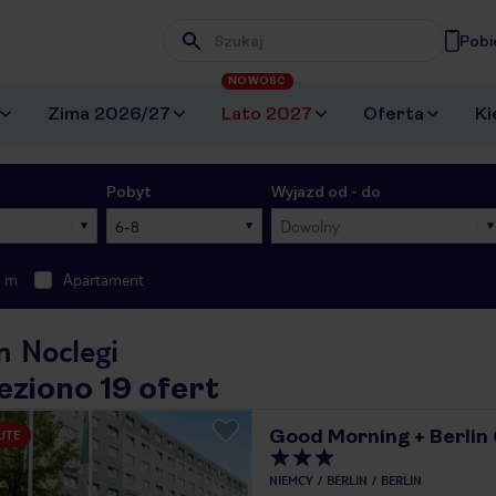
Pobi
Wpisz frazę, której szukasz
NOWOŚĆ
Zima 2026/27
Lato 2027
Oferta
Ki
Pobyt
Wyjazd od - do
6-8
Dowolny
0 m
Apartament
n Noclegi
eziono 19 ofert
Good Morning + Berlin 
UTE
NIEMCY
BERLIN
BERLIN