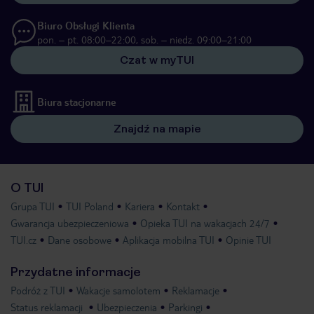
Biuro Obsługi Klienta
pon. – pt. 08:00–22:00, sob. – niedz. 09:00–21:00
Czat w myTUI
Biura stacjonarne
Znajdź na mapie
O TUI
Grupa TUI
TUI Poland
Kariera
Kontakt
Gwarancja ubezpieczeniowa
Opieka TUI na wakacjach 24/7
TUI.cz
Dane osobowe
Aplikacja mobilna TUI
Opinie TUI
Przydatne informacje
Podróż z TUI
Wakacje samolotem
Reklamacje
Status reklamacji
Ubezpieczenia
Parkingi