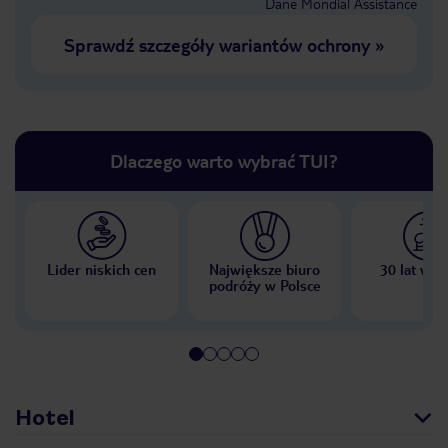
Dane Mondial Assistance
Sprawdź szczegóły wariantów ochrony
»
Dlaczego warto wybrać TUI?
Lider niskich cen
Największe biuro
30 lat w P
podróży w Polsce
Hotel