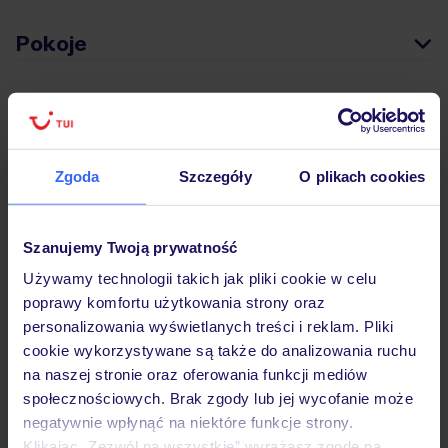
Pokoje
Wyżywienie
Zgoda
Szczegóły
O plikach cookies
Atrakcje
Szanujemy Twoją prywatność
Ważne informacje
Używamy technologii takich jak pliki cookie w celu
poprawy komfortu użytkowania strony oraz
personalizowania wyświetlanych treści i reklam. Pliki
cookie wykorzystywane są także do analizowania ruchu
Często zadawane pytania
na naszej stronie oraz oferowania funkcji mediów
Jak zmienić uczestników/osobę zgłaszającą?
społecznościowych. Brak zgody lub jej wycofanie może
Czy w Hotelu będzie przedstawiciel TUI?
negatywnie wpłynąć na niektóre funkcje strony.
Na jakiej podstawie i gdzie otrzymam karty
Klikając „Zezwól na wszystkie” wyrażasz zgodę na