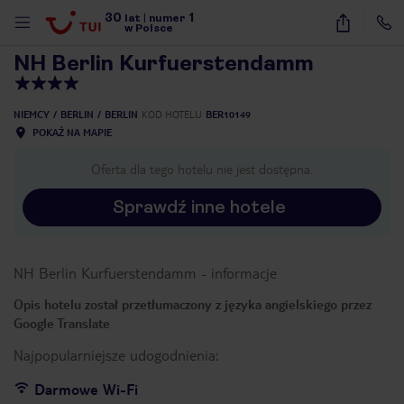
30
1
1
/
15
lat
|
numer
w Polsce
NH Berlin Kurfuerstendamm
NIEMCY
BERLIN
BERLIN
KOD HOTELU
BER10149
POKAŻ NA MAPIE
Oferta dla tego hotelu nie jest dostępna.
Sprawdź inne hotele
NH Berlin Kurfuerstendamm
-
informacje
Opis hotelu został przetłumaczony z języka angielskiego przez
Google Translate
Najpopularniejsze udogodnienia:
nute
Darmowe Wi-Fi