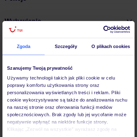
Wyżywienie
Atrakcje
Zgoda
Szczegóły
O plikach cookies
Ważne informacje
Szanujemy Twoją prywatność
Używamy technologii takich jak pliki cookie w celu
poprawy komfortu użytkowania strony oraz
personalizowania wyświetlanych treści i reklam. Pliki
Często zadawane pytania
cookie wykorzystywane są także do analizowania ruchu
Jak zmienić uczestników/osobę zgłaszającą?
na naszej stronie oraz oferowania funkcji mediów
Czy w Hotelu będzie przedstawiciel TUI?
społecznościowych. Brak zgody lub jej wycofanie może
Na jakiej podstawie i gdzie otrzymam karty
negatywnie wpłynąć na niektóre funkcje strony.
pokładowe/bilety lotnicze?
Klikając „Zezwól na wszystkie” wyrażasz zgodę na
Zobacz więcej
umieszczenie wszystkich plików cookie. Możesz jednak