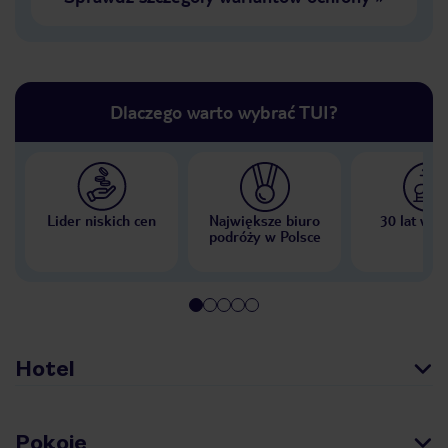
Dlaczego warto wybrać TUI?
Lider niskich cen
Największe biuro
30 lat w P
podróży w Polsce
Hotel
Pokoje