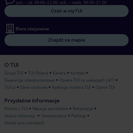
pon. – pt. 08:00–22:00, sob. – niedz. 09:00–21:00
Czat w myTUI
Biura stacjonarne
Znajdź na mapie
O TUI
Grupa TUI
TUI Poland
Kariera
Kontakt
Gwarancja ubezpieczeniowa
Opieka TUI na wakacjach 24/7
TUI.cz
Dane osobowe
Aplikacja mobilna TUI
Opinie TUI
Przydatne informacje
Podróż z TUI
Wakacje samolotem
Reklamacje
Status reklamacji
Ubezpieczenia
Parkingi
Hotele przy lotniskach