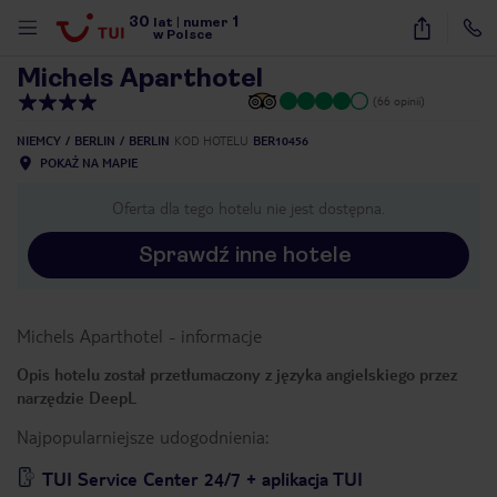
30
1
1
/
37
lat
|
numer
w Polsce
Michels Aparthotel
(66 opinii)
NIEMCY
BERLIN
BERLIN
KOD HOTELU
BER10456
POKAŻ NA MAPIE
Oferta dla tego hotelu nie jest dostępna.
Sprawdź inne hotele
Michels Aparthotel
-
informacje
Opis hotelu został przetłumaczony z języka angielskiego przez
narzędzie DeepL
Najpopularniejsze udogodnienia:
nute
TUI Service Center 24/7 + aplikacja TUI