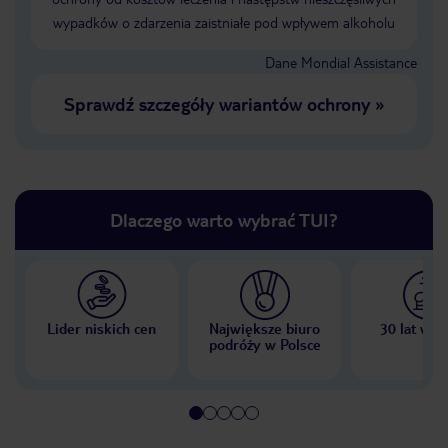
wypadków o zdarzenia zaistniałe pod wpływem alkoholu
Dane Mondial Assistance
Sprawdź szczegóły wariantów ochrony
»
Dlaczego warto wybrać TUI?
Lider niskich cen
Największe biuro
30 lat w P
podróży w Polsce