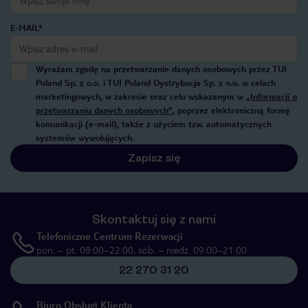
E-MAIL*
Wyrażam zgodę na przetwarzanie danych osobowych przez TUI
Poland Sp. z o.o. i TUI Poland Dystrybucja Sp. z o.o. w celach
marketingowych, w zakresie oraz celu wskazanym w
„Informacji o
przetwarzaniu danych osobowych”
, poprzez elektroniczną formę
komunikacji (e-mail), także z użyciem tzw. automatycznych
systemów wywołujących.
Zapisz się
Skontaktuj się z nami
Telefoniczne Centrum Rezerwacji
pon. – pt. 08:00–22:00, sob. – niedz. 09:00–21:00
22 270 31 20
Biuro Obsługi Klienta