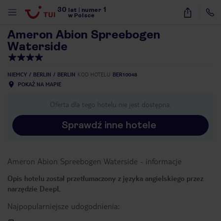
30
1
1
/
26
lat
|
numer
w Polsce
Ameron Abion Spreebogen
Waterside
NIEMCY
BERLIN
BERLIN
KOD HOTELU
BER10048
POKAŻ NA MAPIE
Oferta dla tego hotelu nie jest dostępna.
Sprawdź inne hotele
Ameron Abion Spreebogen Waterside
-
informacje
Opis hotelu został przetłumaczony z języka angielskiego przez
narzędzie DeepL
Najpopularniejsze udogodnienia:
nute