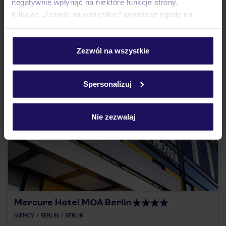
negatywnie wpłynąć na niektóre funkcje strony.
Czy w Hotelu będzie przedstawiciel TUI?
Klikając „Zezwól na wszystkie” wyrażasz zgodę na
Na jakiej podstawie i gdzie otrzymam karty
umieszczenie wszystkich plików cookie. Możesz jednak
pokładowe/bilety lotnicze?
personalizować swój wybór wchodząc w zakładkę
„Szczegóły”
Zezwól na wszystkie
Zobacz więcej
Szczegółowe informacje o plikach cookie znajdziesz
w
polityce plików cookies
oraz
polityce prywatności
.
Spersonalizuj
Odkryj inne hotele w pobliżu
Nie zezwalaj
LAST MINUTE
Mercure Hotel MOA Berlin
NIEMCY
BERLIN
BERLIN