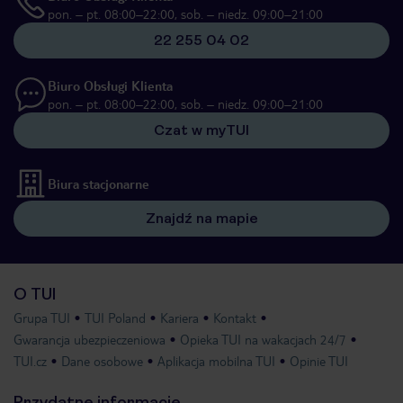
pon. – pt. 08:00–22:00, sob. – niedz. 09:00–21:00
22 255 04 02
Biuro Obsługi Klienta
pon. – pt. 08:00–22:00, sob. – niedz. 09:00–21:00
Czat w myTUI
Biura stacjonarne
Znajdź na mapie
O TUI
Grupa TUI
TUI Poland
Kariera
Kontakt
Gwarancja ubezpieczeniowa
Opieka TUI na wakacjach 24/7
TUI.cz
Dane osobowe
Aplikacja mobilna TUI
Opinie TUI
Przydatne informacje