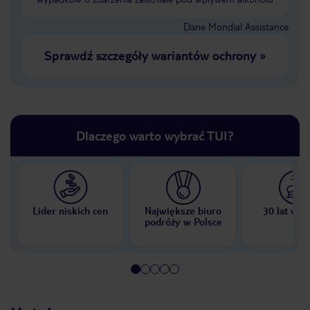
Dane Mondial Assistance
Sprawdź szczegóły wariantów ochrony
»
Dlaczego warto wybrać TUI?
Lider niskich cen
Największe biuro
30 lat w P
podróży w Polsce