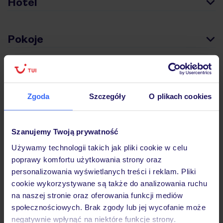
Hotel
Pokoje
Wyżywienie
Zgoda
Szczegóły
O plikach cookies
Atrakcje
Szanujemy Twoją prywatność
Używamy technologii takich jak pliki cookie w celu
Ważne informacje
poprawy komfortu użytkowania strony oraz
personalizowania wyświetlanych treści i reklam. Pliki
cookie wykorzystywane są także do analizowania ruchu
Często zadawane pytania
na naszej stronie oraz oferowania funkcji mediów
społecznościowych. Brak zgody lub jej wycofanie może
Jak zmienić uczestników/osobę zgłaszającą?
negatywnie wpłynąć na niektóre funkcje strony.
Czy w Hotelu będzie przedstawiciel TUI?