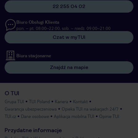
22 255 04 02
Biuro Obsługi Klienta
pon. – pt. 08:00–22:00, sob. – niedz. 09:00–21:00
Czat w myTUI
Biura stacjonarne
Znajdź na mapie
O TUI
Grupa TUI
TUI Poland
Kariera
Kontakt
Gwarancja ubezpieczeniowa
Opieka TUI na wakacjach 24/7
TUI.cz
Dane osobowe
Aplikacja mobilna TUI
Opinie TUI
Przydatne informacje