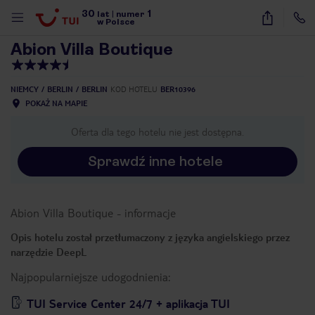
30
1
1
/
40
lat
|
numer
w Polsce
Abion Villa Boutique
NIEMCY
BERLIN
BERLIN
KOD HOTELU
BER10396
POKAŻ NA MAPIE
Oferta dla tego hotelu nie jest dostępna.
Sprawdź inne hotele
Abion Villa Boutique
-
informacje
Opis hotelu został przetłumaczony z języka angielskiego przez
narzędzie DeepL
Najpopularniejsze udogodnienia:
nute
TUI Service Center 24/7 + aplikacja TUI