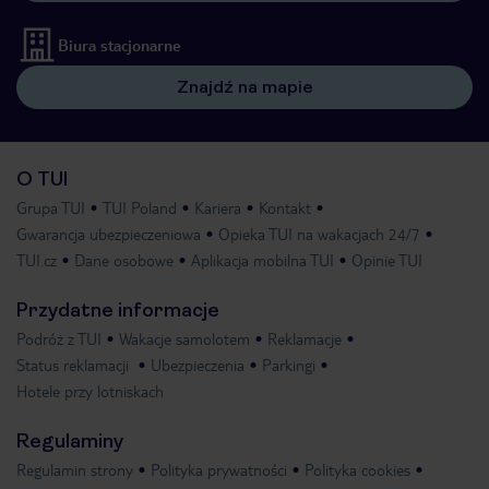
Biura stacjonarne
Znajdź na mapie
O TUI
Grupa TUI
TUI Poland
Kariera
Kontakt
Gwarancja ubezpieczeniowa
Opieka TUI na wakacjach 24/7
TUI.cz
Dane osobowe
Aplikacja mobilna TUI
Opinie TUI
Przydatne informacje
Podróż z TUI
Wakacje samolotem
Reklamacje
Status reklamacji
Ubezpieczenia
Parkingi
Hotele przy lotniskach
Regulaminy
Regulamin strony
Polityka prywatności
Polityka cookies