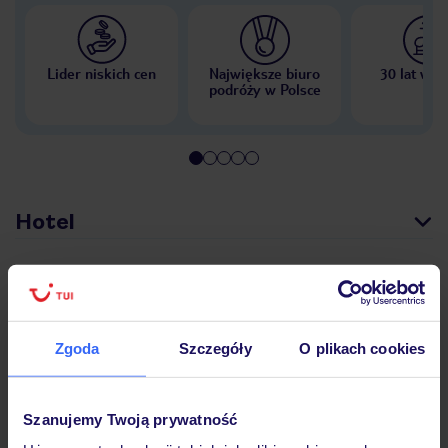
Lider niskich cen
Największe biuro
30 lat w P
podróży w Polsce
Hotel
Opinie
Zgoda
Szczegóły
O plikach cookies
Pokoje
Szanujemy Twoją prywatność
Wyżywienie