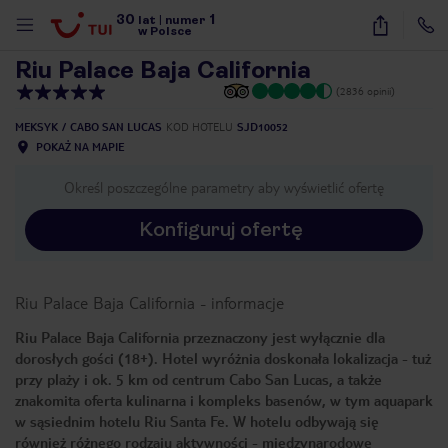
30
1
1
/
26
lat
|
numer
w Polsce
Riu Palace Baja California
(2836 opinii)
MEKSYK
CABO SAN LUCAS
KOD HOTELU
SJD10052
POKAŻ NA MAPIE
Określ poszczególne parametry aby wyświetlić ofertę
Konfiguruj ofertę
Riu Palace Baja California
-
informacje
Riu Palace Baja California przeznaczony jest wyłącznie dla
dorosłych gości (18+). Hotel wyróżnia doskonała lokalizacja - tuż
przy plaży i ok. 5 km od centrum Cabo San Lucas, a także
znakomita oferta kulinarna i kompleks basenów, w tym aquapark
w sąsiednim hotelu Riu Santa Fe. W hotelu odbywają się
nute
również różnego rodzaju aktywności - międzynarodowe