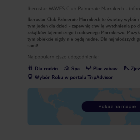
Iberostar WAVES Club Palmeraie Marrakech
-
info
Iberostar Club Palmeraie Marrakech to świetny wybór 
tym jeden dla dzieci - zapewnią chwilę wytchnienia po 
zakątków tajemniczego i cudownego Marrakeszu. Muzyka 
tym obiekcie nigdy nie będą nudne. Dla najmłodszych g
sami!
Najpopularniejsze udogodnienia:
Dla rodzin
Spa
Plac zabaw
Zjeż
Wybór Roku w portalu TripAdvisor
Pokaż na mapie