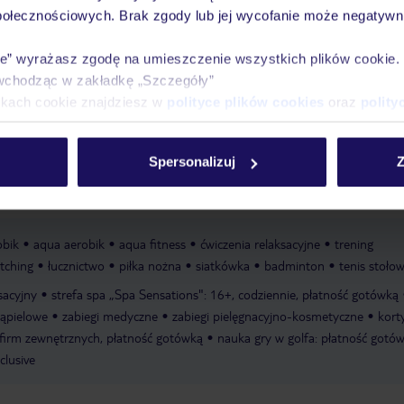
połecznościowych. Brak zgody lub jej wycofanie może negatywni
basen dla dzieci „AQUAFUN": ze słodką wodą, ze zjeżdżalnią
miniklub: 
ie” wyrażasz zgodę na umieszczenie wszystkich plików cookie
baw
plac zabaw
minidyskoteka: 4 - 12 lat, w cenie
klub dla nastolatk
wchodząc w zakładkę „Szczegóły”
nie
ikach cookie znajdziesz w
polityce plików cookies
oraz
polity
": 18+, zewnętrzny, ze słodką wodą, podgrzewany, listopad - kwiecień
Spersonalizuj
Z
odką wodą, ze zjeżdżalnią
basen: zewnętrzny, ze słodką wodą
leżaki: w
: wymagana kaucja, płatność gotówką
obik
aqua aerobik
aqua fitness
ćwiczenia relaksacyjne
trening
etching
łucznictwo
piłka nożna
siatkówka
badminton
tenis stoło
sacyjny
strefa spa „Spa Sensations": 16+, codziennie, płatność gotówką
kąpielowe
zabiegi medyczne
zabiegi pielęgnacyjno-kosmetyczne
kort
e firm zewnętrznych, płatność gotówką
nauka gry w golfa: płatność gotów
clusive