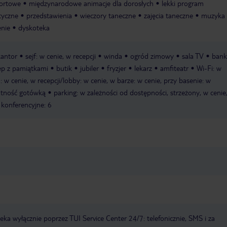
portowe
międzynarodowe animacje dla dorosłych
lekki program
tyczne
przedstawienia
wieczory taneczne
zajęcia taneczne
muzyka
enie
dyskoteka
kantor
sejf: w cenie, w recepcji
winda
ogród zimowy
sala TV
ban
ep z pamiątkami
butik
jubiler
fryzjer
lekarz
amfiteatr
Wi-Fi: w
w cenie, w recepcji/lobby: w cenie, w barze: w cenie, przy basenie: w
łatność gotówką
parking: w zależności od dostępności, strzeżony, w cenie
 konferencyjne: 6
a wyłącznie poprzez TUI Service Center 24/7: telefonicznie, SMS i za