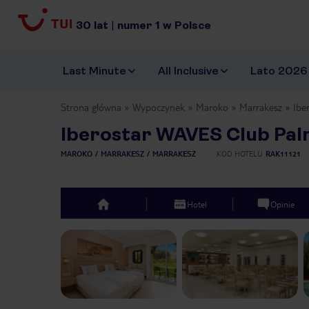
30
lat
|
numer
1
w Polsce
Last Minute
All Inclusive
Lato 2026
Strona główna
Wypoczynek
Maroko
Marrakesz
Ibe
Iberostar WAVES Club Pa
MAROKO
MARRAKESZ
MARRAKESZ
KOD HOTELU
RAK11121
Hotel
Opinie
top
Previous slide