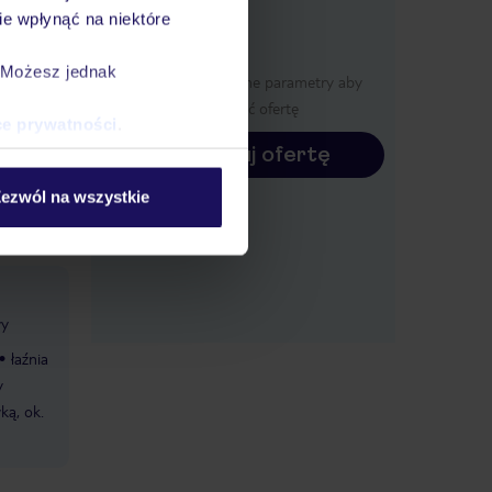
e wpłynąć na niektóre
4 - 12
. Możesz jednak
Określ poszczególne parametry aby
ów: 13 -
wyświetlić ofertę
ce prywatności
.
Konfiguruj ofertę
basen
ezwól na wszystkie
 cenie,
wy
łaźnia
y
ką, ok.