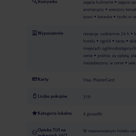
Rozrywka
zajęcia kulinarne
zajęcia s
animacyjny
wieczory tema
żywo
karaoke
rzutki w c
Wyposażenie
recepcja: codziennie 24 h
hotelu
ogród
taras
skl
miejscach ogólnodostępnych: 
cenie
pralnia: za opłatą, p
niezadaszony, w cenie
sale
Karty
Visa, MasterCard
Liczba pokojów
318
Kategoria lokalna
4 gwiazdki
Opieka TUI na
W rezerwowanym hotelu opiek
wakacjach 24/7