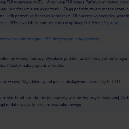
acji TUI w serwisie myTUI. W aplikacji TUI znajdą Państwo mnóstwo przy
biegu podróży i miejsca wypoczynku. Za jej pośrednictwem można rezerw
wne. Jeśli potrzebują Państwo kontaktu z TUI podczas wypoczynku, jeste
icznie, SMS-owo lub za pomocą czatu w aplikacji TUI. Szczegóły
tutaj
.
jazdowymi i informacjami MSZ dotyczącymi kraju podróży
.
t wliczony w cenę podroży. Wysokość podatku uzależniona jest od kategori
oba. Podatek należy opłacić w hotelu.
zony w cenę. Wyjątkiem są połączenia obsługiwane przez linię PLL LOT.
e lotnisko-hotel-lotnisko nie jest zawarty w cenie imprezy turystycznej. Za
ługi dodatkowej w trakcie procesu zakupowego.