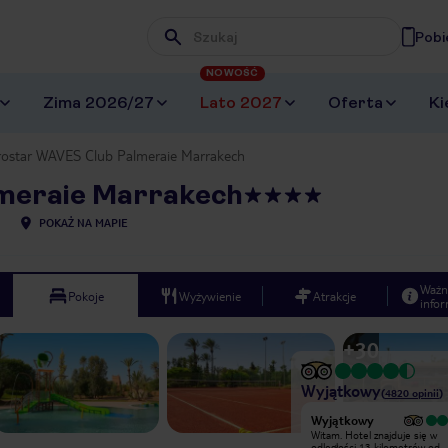
Pobi
Wpisz frazę, której szukasz
NOWOŚĆ
Zima 2026/27
Lato 2027
Oferta
Ki
rostar WAVES Club Palmeraie Marrakech
lmeraie Marrakech
POKAŻ NA MAPIE
Ważn
Pokoje
Wyżywienie
Atrakcje
infor
+
30
Wyjątkowy
(
4820
opinii
)
Wyjątkowy
Wyjątkowy
Witam. Hotel znajduje się w
Witam. Hotel znajduje się w
odległości 13 kilometrów od
odległości 13 kilometrów od