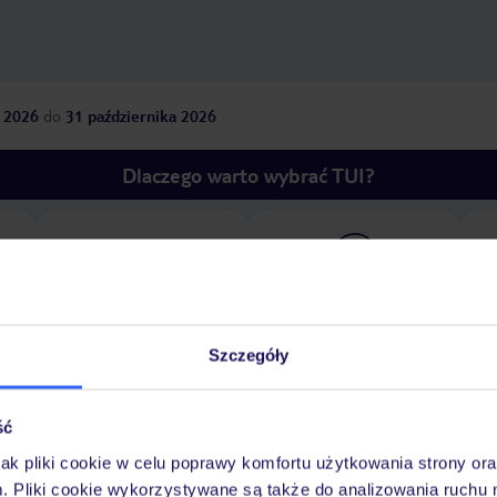
 2026
do
31 października 2026
Dlaczego warto wybrać TUI?
óży
Tylko u nas opieka na
10
30 lat w Polsce
wakacjach 24/7
Szczegóły
Ważn
Pokoje
Wyżywienie
Atrakcje
ść
infor
jak pliki cookie w celu poprawy komfortu użytkowania strony or
m. Pliki cookie wykorzystywane są także do analizowania ruchu 