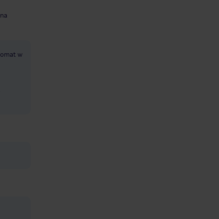
 na
komat w
,