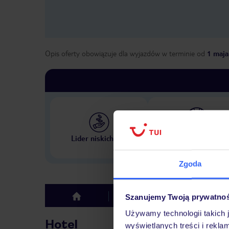
Opis oferty obowiązuje dla wyjazdów w terminie
od
1 maja
Największe biuro podr
Lider niskich cen
w Polsce
Zgoda
Hotel
Opinie
Szanujemy Twoją prywatno
top
Używamy technologii takich 
Hotel
wyświetlanych treści i rekla