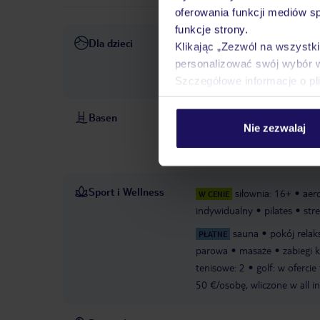
oferowania funkcji mediów s
funkcje strony.
Dla dzieci
łóżeczka dla dzieci: w cenie
Klikając „Zezwól na wszystk
lat, w cenie
pokój gier i za
personalizować swój wybór 
17 lat, lipiec - sierpień, w ce
Szczegółowe informacje o pl
Basen
baseny: 3
basen „ZEN POOL
Nie zezwalaj
dla dzieci „AQUAFUN": ze sł
parasole: w cenie
ręczniki
Sport i Wellness
siłownia: 16+
aer
W CENIE
indywidualny
pilates
str
sauna
pokój relak
PŁATNE
parowa
masaże
zabiegi 
tenisowe: 2
golf: w oferci
50 €/osobę, wliczone w all in