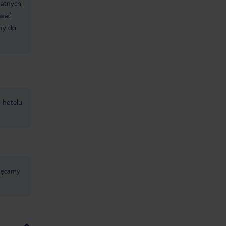
datnych
ować
śmy do
i hotelu
chęcamy