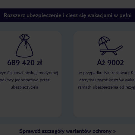
Rozszerz ubezpieczenie i ciesz się wakacjami w pełni
689 420 zł
Aż 9002
 wyniósł koszt obsługi medycznej
w przypadku tylu rezerwacji Kl
pokryty jednorazowo przez
otrzymali zwrot kosztów wakac
ubezpieczyciela
ramach ubezpieczenia od rezyg
Sprawdź szczegóły wariantów ochrony
»