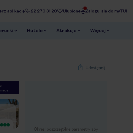
erz aplikację
22 270 31 20
Ulubione
Zaloguj się do myTUI
erunki
Hotele
Atrakcje
Więcej
Udostępnij
e
macje
1
/
36
Next slide
Wyjątkowy
Określ poszczególne parametry aby
Witam. Hotel znajduje się w
odległości 13 kilometrów od