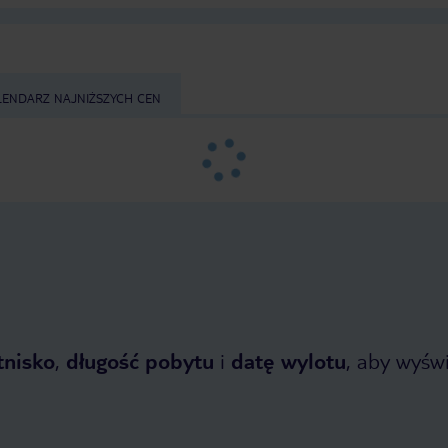
LENDARZ NAJNIŻSZYCH CEN
tnisko
,
długość pobytu
i
datę wylotu
, aby wyświe