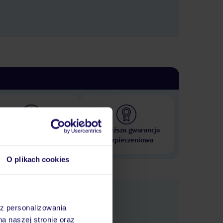
 000 hoteli w ponad 50
Najwyższa gwarancja
krajach
ubezpieczeniowa
O plikach cookies
e
macje
az personalizowania
na naszej stronie oraz