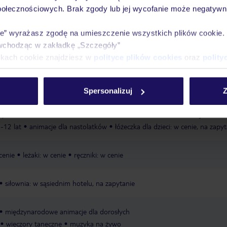
połecznościowych. Brak zgody lub jej wycofanie może negatywni
Ważn
Pokoje
Wyżywienie
Atrakcje
infor
ie” wyrażasz zgodę na umieszczenie wszystkich plików cookie
wchodząc w zakładkę „Szczegóły”
ikach cookie znajdziesz w
polityce plików cookies
oraz
polity
iaszczysta
ręczniki w cenie
Spersonalizuj
Z
ysokie krzesełka dla dzieci
miniklub: 4-12 lat, w cenie
animacje dla dzi
2-12 lat
animacje dla nastolatków
łóżeczka dla dzieci: w cenie, na zapy
cenie
leżaki: w cenie
ręczniki: w cenie
siłownia: w sąsiednim hotelu, na zapytanie
międzynarodowe animacje dla dorosłych
wieczory taneczne
muzyka na żywo