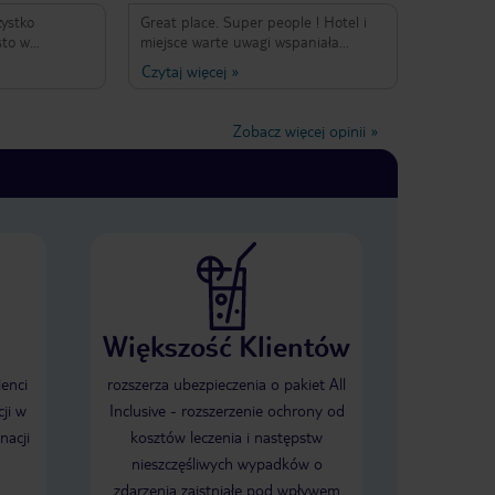
zystko
Great place. Super people ! Hotel i
sto w
miejsce warte uwagi wspaniała
atyzacja, w
obsługa.
Czytaj więcej
»
zupełnie nie
a hotelowa i
zo wysokim
Zobacz więcej opinii
»
ać z leżaka :)
Dobre alkohole
Cudne
rzyjeździe,
na na chwile
y się
jak już
bsługa pokoju
 brakuje
ego
Większość Klientów
chałam ;)
w których
bię
ienci
rozszerza ubezpieczenia o pakiet All
 warunkach,
ji w
Inclusive - rozszerzenie ochrony od
ele nauczyć.
nacji
kosztów leczenia i następstw
 Wszystkiego
pecjalnie
nieszczęśliwych wypadków o
t :)
zdarzenia zaistniałe pod wpływem