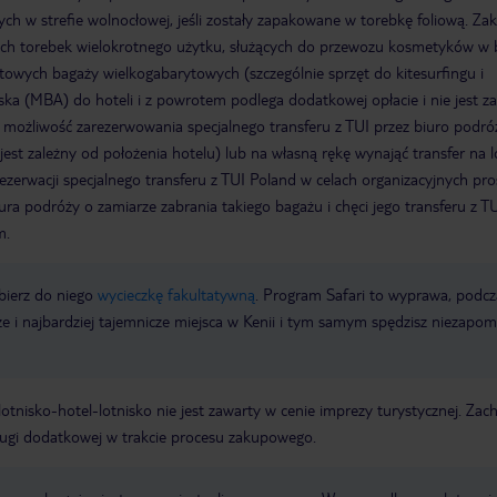
h w strefie wolnocłowej, jeśli zostały zapakowane w torebkę foliową. Zak
ych torebek wielokrotnego użytku, służących do przewozu kosmetyków w
rtowych bagaży wielkogabarytowych (szczególnie sprzęt do kitesurfingu i
iska (MBA) do hoteli i z powrotem podlega dodatkowej opłacie i nie jest z
ą możliwość zarezerwowania specjalnego transferu z TUI przez biuro podró
 jest zależny od położenia hotelu) lub na własną rękę wynająć transfer na l
erwacji specjalnego transferu z TUI Poland w celach organizacyjnych pr
ra podróży o zamiarze zabrania takiego bagażu i chęci jego transferu z T
m.
bierz do niego
wycieczkę fakultatywną
. Program Safari to wyprawa, podcz
sze i najbardziej tajemnicze miejsca w Kenii i tym samym spędzisz niezapo
e lotnisko-hotel-lotnisko nie jest zawarty w cenie imprezy turystycznej. Za
ługi dodatkowej w trakcie procesu zakupowego.