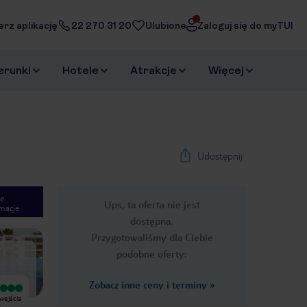
erz aplikację
22 270 31 20
Ulubione
Zaloguj się do myTUI
erunki
Hotele
Atrakcje
Więcej
Udostępnij
e
Ups, ta oferta nie jest
macje
1
/
14
dostępna.
Next slide
Przygotowaliśmy dla Ciebie
podobne oferty:
Zobacz inne ceny i terminy
»
Wyjątkowy
Wyjątkowy
wejścia
Bardzo ładny hotel, wszystko
Great place. Super people ! Hotel i
,
odnowione. Bardzo czysto w
miejsce warte uwagi wspaniała