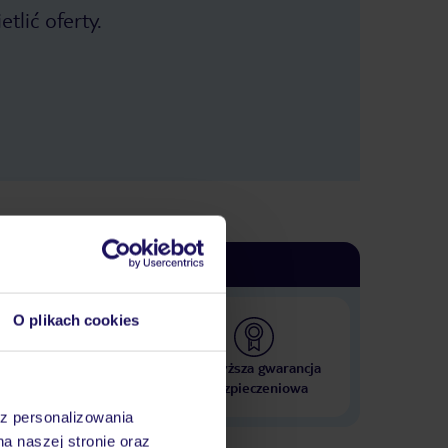
tlić oferty.
O plikach cookies
 000 hoteli w ponad 50
Najwyższa gwarancja
krajach
ubezpieczeniowa
az personalizowania
na naszej stronie oraz