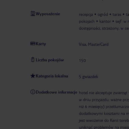
Wyposażenie
recepcja
ogród
taras
t
pokojach
kantor
sejf: w 
dostępności, strzeżony, w ce
Karty
Visa, MasterCard
Liczba pokojów
150
Kategoria lokalna
5 gwiazdek
Dodatkowe informacje
hotel nie akceptuje zwierząt
w dniu przyjazdu; ważne prz
niż 6 miesięcy) przetłumaczo
dodatkowymi kosztami na mi
jest wwożenie do Kenii toreb
uniknąć problemów na miejs