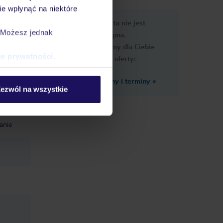
e wpłynąć na niektóre
e
Ups, ta oferta nie jest
macje
. Możesz jednak
dostępna.
Przygotowaliśmy dla Ciebie
ce prywatności
.
podobne oferty:
Zobacz inne ceny i terminy
»
ezwól na wszystkie
eci: 2-
tanie