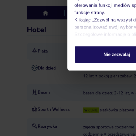
oferowania funkcji mediów s
funkcje strony.
Hotel
Opinie
top
Klikając „Zezwól na wszystk
personalizować swój wybór 
Hotel
Szczegółowe informacje o pl
Plaża
bezpośrednio przy plaży
p
Nie zezwalaj
Dla dzieci
basen dla dzieci: 2-12 lat
w
12 lat
pokój gier i zabaw: 
Basen
basen dla dzieci: 2-12 lat, w 
Sport i Wellness
siatkówka plażowa
W CENIE
Rozrywka
zajęcia sportowe codziennie
codziennie
przedstawienia