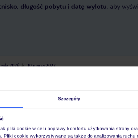
tnisko
,
długość pobytu
i
datę wylotu
, aby wyświe
opada 2026
do
30 marca 2027
Dlaczego warto wybrać TUI?
Szczegóły
óży
Tylko u nas opieka na
10
30 lat w Polsce
ść
wakacjach 24/7
jak pliki cookie w celu poprawy komfortu użytkowania strony or
m. Pliki cookie wykorzystywane są także do analizowania ruchu 