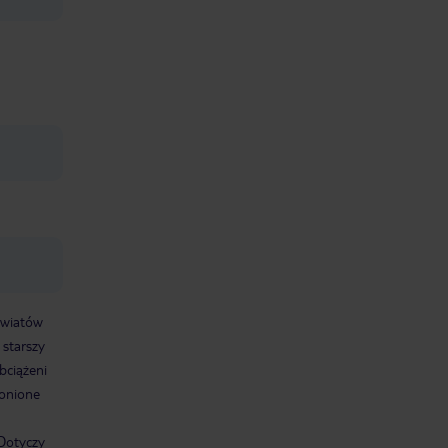
kwiatów
 starszy
bciążeni
ronione
Dotyczy