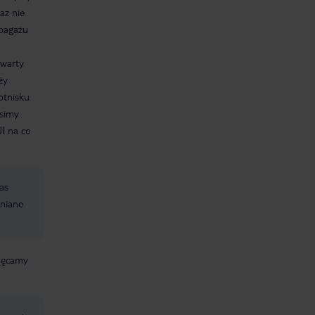
az nie
 bagażu
awarty
ży
otnisku
osimy
UI na co
as
mniane
chęcamy