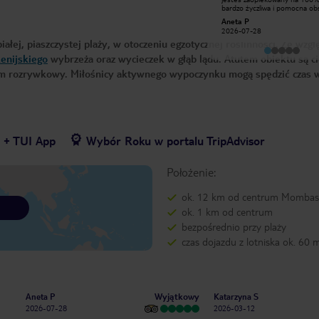
a czystość wszędzie niesamowita (
bardzo życzliwa i pomocna ob
nigdy nie widziałem tak czystych
od recepcji do pań i panów
Wojciech K
Aneta P
toalet w czasie wakacji). Jedzenie
sprzątających. Pokoje mega cz
2026-03-05
2026-07-28
dobre i smaczne a o drobnych
codziennie sprzątane.
łej, piaszczystej plaży, w otoczeniu egzotycznej roślinności. Ze wzgl
niedociągnięciach nie warto pisać.
Ale prawdziwa siła tego hotelu to
enijskiego
wybrzeża oraz wycieczek w głąb lądu. Atutem obiektu są 
ludzie. Zawsz uśmiechnięci, pomocni
– po prostu rewelacja. Starałem się
gram rozrywkowy. Miłośnicy aktywnego wypoczynku mogą spędzić czas 
zapamiętywać ich imiona wymienię
niektóre ale wszyscy zasługują na
podziw i uznanie. Przy basenie moja
ulubiona Bridgit – jak fajnie mówi po
polsku. Dalej animacje i
przesympatyczny Ricson (może
przekręciłem imię ale się domyślicie).
W restauracji nie mogę zapomnieć
7 + TUI App
Wybór Roku w portalu TripAdvisor
Andersona z ciągłym uśmiechem i
jego koleżankę Sharon. Przy barach
zapamiętałem Roberta, Fredericka i
Położenie:
Steva. Bardzo pomocna była
przesympatyczna , młoda kobieta
pracująca chyba jako Serwis Klienta
ok. 12 km od centrum Mombas
– Sandra. Dziękuje Wam wszystkim .
ten hotel to perełka
ok. 1 km od centrum
bezpośrednio przy plaży
czas dojazdu z lotniska ok. 60 
Wyjątkowy
Aneta P
Katarzyna S
2026-07-28
2026-03-12