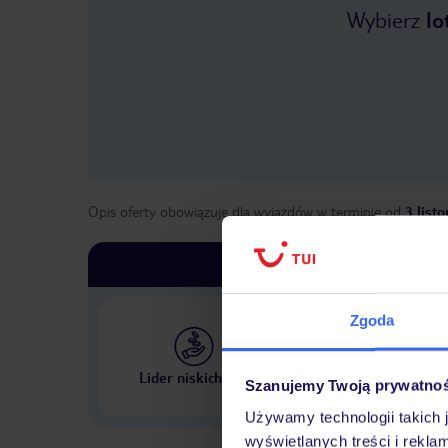
Wybierz
lo
Opis oferty obowiązuje dla wyjazdów w terminie
od
3 list
Zgoda
Największe biuro podr
Lider niskich cen
Szanujemy Twoją prywatno
w Polsce
Używamy technologii takich 
wyświetlanych treści i rekla