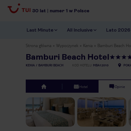
30
lat
|
numer
1
w Polsce
Last Minute
All Inclusive
Lato 2026
Strona główna
Wypoczynek
Kenia
Bamburi Beach Ho
Bamburi Beach Hotel
KENIA
BAMBURI BEACH
KOD HOTELU
MBA12010
POKA
Hotel
Opinie
top
Previous slide