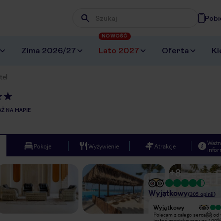
Pobi
Wpisz frazę, której szukasz
NOWOŚĆ
Zima 2026/27
Lato 2027
Oferta
Ki
tel
Ż NA MAPIE
Ważn
Pokoje
Wyżywienie
Atrakcje
infor
+
8
Wyjątkowy
(
305
opinii
)
Wyjątkowy
Wyjątkowy
Bardzo wysoko ocenia ten hotel i
Polecam z całego serca🤗 od 
wszystkim polecam. Wszystko nowe
jesteś zaopiekowany na 100%