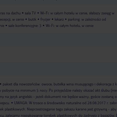
aras na dachu
sala TV
Wi-Fi: w całym hotelu w cenie, słabszy zasięg w
recepcji, w cenie
butik
fryzjer
lekarz
parking: w zależności od
nie
sale konferencyjne: 3
Wi-Fi: w całym hotelu, w cenie
pakiet dla nowożeńców: owoce, butelka wina musującego i dekoracja z 
y pobycie na minimum 5 nocy. Po przyjeździe należy okazać akt ślubu (nie
ny na język angielski - jeżeli dokument nie będzie ważny, goście zostaną o
ejscu.
UWAGA: W trosce o środowisko naturalne od 28.08.2017 r. zab
ek plastikowych. Nieprzestrzeganie tego zakazu karane jest grzywną - aby
cu, zalecamy niepakowanie torebek plastikowych do żadnego z bagażów. 