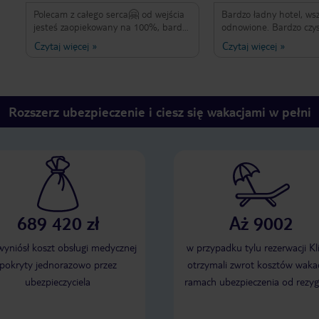
Polecam z całego serca🤗 od wejścia
Bardzo ładny hotel, ws
jesteś zaopiekowany na 100%, bardzo
odnowione. Bardzo czy
życzliwa i pomocna obsługa od
pokojach, sprawna klim
Czytaj więcej
»
Czytaj więcej
»
recepcji do pań i panów
oknie moskitiery (choć 
sprzątających. Pokoje mega czyste,
były potrzebne) obsług
codziennie sprzątane.
restauracyjna na bard
poziomie. Możesz zamawi
Piwo, woda z butelek. 
Rozszerz ubezpieczenie i ciesz się wakacjami w pełni
dostępne w opcji all. 
powitanie w hotelu na p
wyjeżdżając późno moż
skorzystać z pokoju żeb
odświeżyć i przebrać. A 
popołudniu zapukała o
zapytać czy aby nic nie
(pomimo dopołudniow
689 420 zł
Aż 9002
sprzątania) to się zako
Naprawdę inne hotele 
byłam do tej pory, a lu
 wyniósł koszt obsługi medycznej
w przypadku tylu rezerwacji Kl
wypoczywać w dobrych
pokryty jednorazowo przez
otrzymali zwrot kosztów wakac
mogły by się od nich wi
ubezpieczyciela
ramach ubezpieczenia od rezyg
Oby tak dalej Bamburi!
dobrego dla Was! ps. s
pozdrowienia dla Bridge