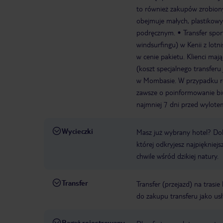
to również zakupów zrobionyc
obejmuje małych, plastikow
podręcznym.
Transfer spo
windsurfingu) w Kenii z lotn
w cenie pakietu. Klienci maj
(koszt specjalnego transferu
w Mombasie. W przypadku rez
zawsze o poinformowanie biu
najmniej 7 dni przed wylote
Wycieczki
Masz już wybrany hotel? Do
której odkryjesz najpiękniej
chwile wśród dzikiej natury.
Transfer
Transfer (przejazd) na trasi
do zakupu transferu jako us
Bagaż rejestrowany