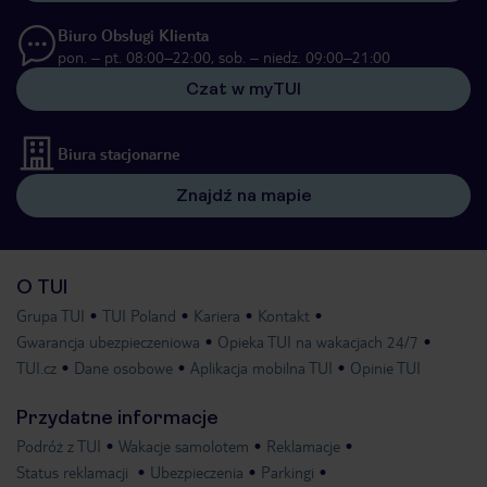
Biuro Obsługi Klienta
pon. – pt. 08:00–22:00, sob. – niedz. 09:00–21:00
Czat w myTUI
Biura stacjonarne
Znajdź na mapie
O TUI
Grupa TUI
TUI Poland
Kariera
Kontakt
Gwarancja ubezpieczeniowa
Opieka TUI na wakacjach 24/7
TUI.cz
Dane osobowe
Aplikacja mobilna TUI
Opinie TUI
Przydatne informacje
Podróż z TUI
Wakacje samolotem
Reklamacje
Status reklamacji
Ubezpieczenia
Parkingi