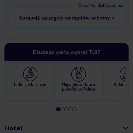
Dane Mondial Assistance
Sprawdź szczegóły wariantów ochrony
»
Dlaczego warto wybrać TUI?
Lider niskich cen
Największe biuro
30 lat w P
podróży w Polsce
Hotel