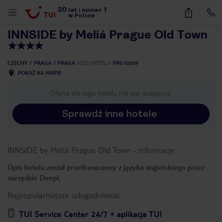
30
1
1
/
40
lat
|
numer
w Polsce
INNSIDE by Meliá Prague Old Town
CZECHY
PRAGA
PRAGA
KOD HOTELU
PRG10209
POKAŻ NA MAPIE
Oferta dla tego hotelu nie jest dostępna.
Sprawdź inne hotele
INNSIDE by Meliá Prague Old Town
-
informacje
Opis hotelu został przetłumaczony z języka angielskiego przez
narzędzie DeepL
Najpopularniejsze udogodnienia:
nute
TUI Service Center 24/7 + aplikacja TUI