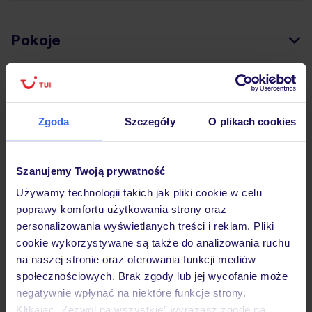
Pokoje
Wyżywienie
Zgoda
Szczegóły
O plikach cookies
Atrakcje
Szanujemy Twoją prywatność
Ważne informacje
Używamy technologii takich jak pliki cookie w celu
poprawy komfortu użytkowania strony oraz
personalizowania wyświetlanych treści i reklam. Pliki
cookie wykorzystywane są także do analizowania ruchu
Często zadawane pytania
na naszej stronie oraz oferowania funkcji mediów
społecznościowych. Brak zgody lub jej wycofanie może
Jak zmienić uczestników/osobę zgłaszającą?
negatywnie wpłynąć na niektóre funkcje strony.
Czy w Hotelu będzie przedstawiciel TUI?
Klikając „Zezwól na wszystkie” wyrażasz zgodę na