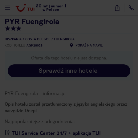
30
1
1
/
284
lat
|
numer
w Polsce
PYR Fuengirola
HISZPANIA
COSTA DEL SOL
FUENGIROLA
KOD HOTELU
AGP28028
POKAŻ NA MAPIE
Oferta dla tego hotelu nie jest dostępna.
Sprawdź inne hotele
PYR Fuengirola
-
informacje
Opis hotelu został przetłumaczony z języka angielskiego przez
narzędzie DeepL
Najpopularniejsze udogodnienia:
nute
TUI Service Center 24/7 + aplikacja TUI