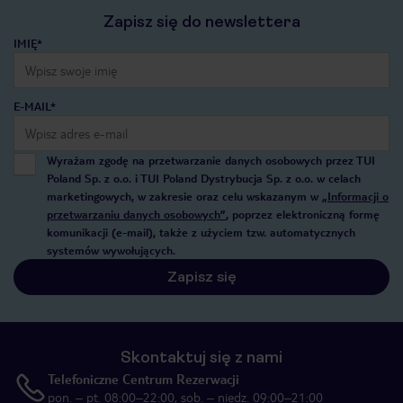
Zapisz się do newslettera
IMIĘ*
E-MAIL*
Wyrażam zgodę na przetwarzanie danych osobowych przez TUI
Poland Sp. z o.o. i TUI Poland Dystrybucja Sp. z o.o. w celach
marketingowych, w zakresie oraz celu wskazanym w
„Informacji o
przetwarzaniu danych osobowych”
, poprzez elektroniczną formę
komunikacji (e-mail), także z użyciem tzw. automatycznych
systemów wywołujących.
Zapisz się
Skontaktuj się z nami
Telefoniczne Centrum Rezerwacji
pon. – pt. 08:00–22:00, sob. – niedz. 09:00–21:00