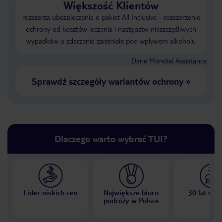
Większość Klientów
rozszerza ubezpieczenia o pakiet All Inclusive - rozszerzenie
ochrony od kosztów leczenia i następstw nieszczęśliwych
wypadków o zdarzenia zaistniałe pod wpływem alkoholu
Dane Mondial Assistance
Sprawdź szczegóły wariantów ochrony
»
Dlaczego warto wybrać TUI?
Lider niskich cen
Największe biuro
30 lat w P
podróży w Polsce