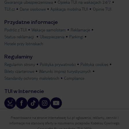
Gwarancja ubezpieczeniowa
Opieka TUI na wakacjach 24/7
TUI.cz
Dane osobowe
Aplikacja mobilna TUI
Opinie TUI
Przydatne informacje
Podróż z TUI
Wakacje samolotem
Reklamacje
Status reklamacji
Ubezpieczenia
Parkingi
Hotele przy lotniskach
Regulaminy
Regulamin strony
Polityka prywatności
Polityka cookies
Bilety czarterowe
Warunki imprez turystycznych
Standardy ochrony małoletnich
Compliance
TUI w Internecie
Prezentowane na stronie internetowej tui.pl ogłoszenia, reklamy, cenniki i
informacje nie stanowią oferty w rozumieniu przepisów Kodeksu Cywilnego.
Copyright Biuro podróży TUI 2026