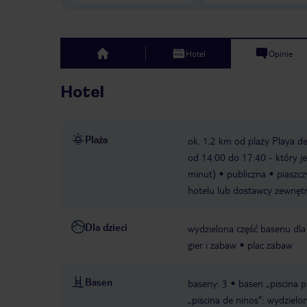
Hotel
Opinie
top
Hotel
Plaża
ok. 1,2 km od plaży Playa de
od 14:00 do 17:40 - który 
minut)
publiczna
piaszcz
hotelu lub dostawcy zewnęt
Dla dzieci
wydzielona część basenu dla 
gier i zabaw
plac zabaw
Basen
baseny: 3
basen „piscina p
„piscina de ninos": wydzielo