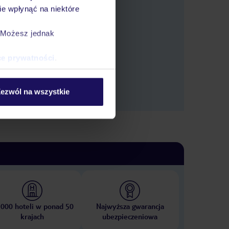
e wpłynąć na niektóre
tlić oferty.
. Możesz jednak
ce prywatności
.
ezwól na wszystkie
 000 hoteli w ponad 50
Najwyższa gwarancja
krajach
ubezpieczeniowa