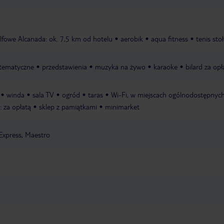
lfowe Alcanada: ok. 7,5 km od hotelu
aerobik
aqua fitness
tenis sto
 tematyczne
przedstawienia
muzyka na żywo
karaoke
bilard za opł
winda
sala TV
ogród
taras
Wi-Fi, w miejscach ogólnodostępnych
: za opłatą
sklep z pamiątkami
minimarket
Express, Maestro