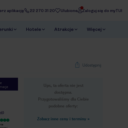
erz aplikację
22 270 31 20
Ulubione
Zaloguj się do myTUI
erunki
Hotele
Atrakcje
Więcej
Udostępnij
e
Ups, ta oferta nie jest
macje
dostępna.
Przygotowaliśmy dla Ciebie
podobne oferty:
nii
)
Zobacz inne ceny i terminy
»
Wyjątkowy
Wyjątkowy
nie
Hotel polecam z całego serca ♥️
Hotel przyjemny, czysty, miła
naszej
było cudownie 🤩 cały obiekt czysty
obsługa, pięknie położony. Jak na 3