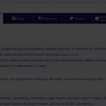
Ważn
Pokoje
Wyżywienie
Atrakcje
infor
 la Bahia de Alcudia (bezpłatny transfer od środy do niedzieli od 10:00 do
jest ostatnim powrotnym busem do hotelu, kursy co 20
ysta
leżaki za opłatą, dostępność nie jest gwarantowana, zależna od decy
rznego
transfer busem w cenie
dzieci: maj-październik
łóżeczka dla dzieci: w cenie
animacje dla dzieci
rincipal": zewnętrzny, wydzielona część basenu dla dzieci, leżaki
basen dl
na część basenu dla dzieci
basen „piscina de la isla": zewnętrzny