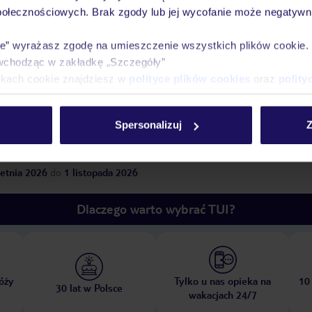
połecznościowych. Brak zgody lub jej wycofanie może negatywni
tnisko
,
długość pobytu
i
datę wylotu
, aby wyświe
ie” wyrażasz zgodę na umieszczenie wszystkich plików cookie
wchodząc w zakładkę „Szczegóły”
ikach cookie znajdziesz w
polityce plików cookies
oraz
polity
Spersonalizuj
Z
etnia 2026
do
1 listopada 2026
Dlaczego warto wybrać TUI?
óży
Tylko u nas opieka na
10
30 lat w Polsce
wakacjach 24/7