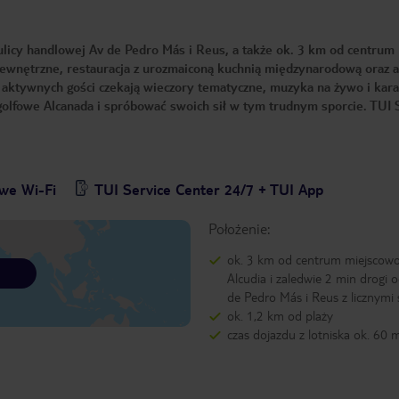
licy handlowej Av de Pedro Más i Reus, a także ok. 3 km od centrum
zewnętrzne, restauracja z urozmaiconą kuchnią międzynarodową oraz a
Na aktywnych gości czekają wieczory tematyczne, muzyka na żywo i kar
 golfowe Alcanada i spróbować swoich sił w tym trudnym sporcie. TU
we Wi-Fi
TUI Service Center 24/7 + TUI App
Położenie:
ok. 3 km od centrum miejscowo
Alcudia i zaledwie 2 min drogi o
de Pedro Más i Reus z licznymi
ok. 1,2 km od plaży
czas dojazdu z lotniska ok. 60 