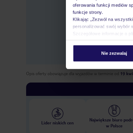
oferowania funkcji mediów s
funkcje strony.
Wybierz
lo
Klikając „Zezwól na wszystk
personalizować swój wybór 
Szczegółowe informacje o pl
Nie zezwalaj
Opis oferty obowiązuje dla wyjazdów w terminie
od
19 kwi
Największe biuro podr
Lider niskich cen
w Polsce