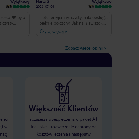
Wyjątkowy
Wyjątkowy
Marta G
2026-07-04
 serca ♥️ było
Hotel przyjemny, czysty, miła obsługa,
t czysty
pięknie położony. Jak na 3 gwiazdki
ane
super.
Czytaj więcej
»
senem i snack
e smaczne tak
nej każdy
Zobacz więcej opinii
»
dy do bólu i to
i i winko a w
boska 🤩
ej ekipy hotelu
 nazwać bo to
ili
 wszyscy
sprzątających
ającej cały
ach na wysokim
Większość Klientów
awne nawet się
tu ogarnięte
teraz przejdę
ienci
rozszerza ubezpieczenia o pakiet All
żdy traktowany
ji w
Inclusive - rozszerzenie ochrony od
pcja super a
nacji
kosztów leczenia i następstw
ności bo