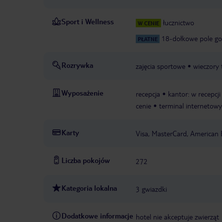
Sport i Wellness
łucznictwo
W CENIE
18-dołkowe pole go
PŁATNE
Rozrywka
zajęcia sportowe
wieczory
Wyposażenie
recepcja
kantor: w recepcji
cenie
terminal internetowy
Karty
Visa, MasterCard, American 
Liczba pokojów
272
Kategoria lokalna
3 gwiazdki
Dodatkowe informacje
hotel nie akceptuje zwierząt