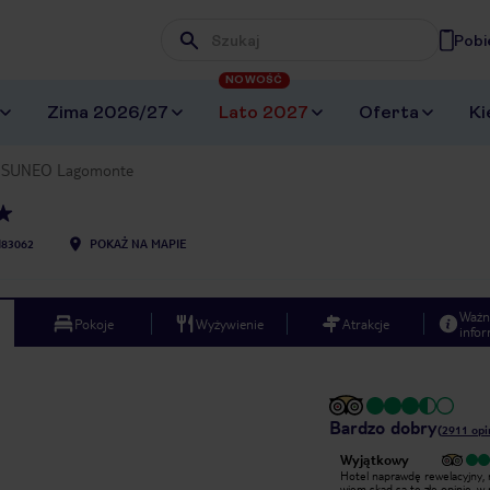
Pobi
Wpisz frazę, której szukasz
NOWOŚĆ
Zima 2026/27
Lato 2027
Oferta
Ki
 SUNEO Lagomonte
I83062
POKAŻ NA MAPIE
Ważn
Pokoje
Wyżywienie
Atrakcje
infor
Bardzo dobry
(
2911
opi
Wyjątkowy
Wyjątkowy
Hotel ma wiele minusów ale ma
Hotel naprawdę rewelacyjny, 
dobrą cenę, jedzenie i bazę
wiem skąd są te złe opinie, w 