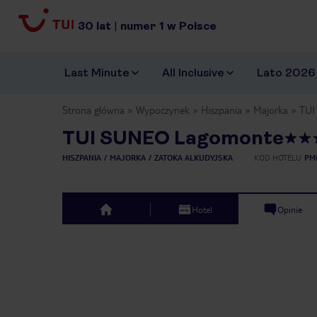
30
lat
|
numer
1
w Polsce
Last Minute
All Inclusive
Lato 2026
Strona główna
Wypoczynek
Hiszpania
Majorka
TUI
TUI SUNEO Lagomonte
HISZPANIA
MAJORKA
ZATOKA ALKUDYJSKA
KOD HOTELU
PM
Hotel
Opinie
top