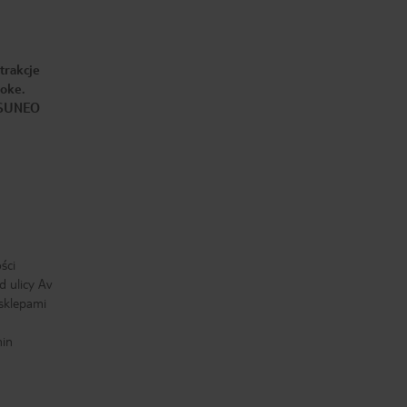
niezapomniany urlop .Bartek i
dziewczyny i chłopaki z baru
pozdrawiamy serdecznie byliście
Cudowni do zobaczenia 😘 VIVA
ESPAÑA !!!!❤️Tymon ,Ada i Daniel 🥳
trakcje
aoke.
I SUNEO
ści
d ulicy Av
 sklepami
min