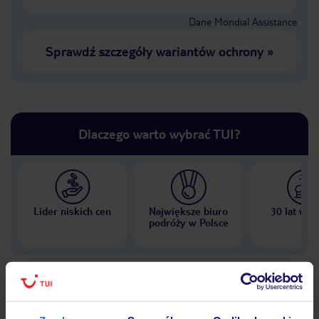
Dane Mondial Assistance
Sprawdź szczegóły wariantów ochrony
»
Dlaczego warto wybrać TUI?
Lider niskich cen
Największe biuro
30 lat w P
podróży w Polsce
Hotel