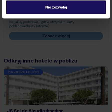
Często zadawane pytania
Nie zezwalaj
Jak zmienić uczestników/osobę zgłaszającą?
Czy w Hotelu będzie przedstawiciel TUI?
Na jakiej podstawie i gdzie otrzymam karty
pokładowe/bilety lotnicze?
Zobacz więcej
Odkryj inne hotele w pobliżu
25% ZALICZKI LATO 2026
JS Sol de Alcudia