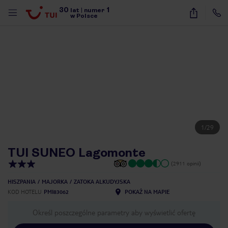
30
1
lat
|
numer
w Polsce
1
/
29
TUI SUNEO Lagomonte
(2911 opinii)
HISZPANIA
MAJORKA
ZATOKA ALKUDYJSKA
KOD HOTELU
PMI83062
POKAŻ NA MAPIE
Określ poszczególne parametry aby wyświetlić ofertę
nute