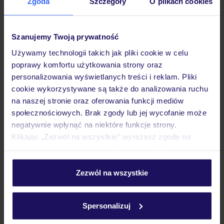
Zgoda
Szczegóły
O plikach cookies
Opinie
Szanujemy Twoją prywatność
Używamy technologii takich jak pliki cookie w celu
poprawy komfortu użytkowania strony oraz
Pokoje
personalizowania wyświetlanych treści i reklam. Pliki
cookie wykorzystywane są także do analizowania ruchu
na naszej stronie oraz oferowania funkcji mediów
Wyżywienie
społecznościowych. Brak zgody lub jej wycofanie może
negatywnie wpłynąć na niektóre funkcje strony.
Klikając „Zezwól na wszystkie” wyrażasz zgodę na
Atrakcje
umieszczenie wszystkich plików cookie. Możesz jednak
personalizować swój wybór wchodząc w zakładkę
„Szczegóły”
Zezwól na wszystkie
Ważne informacje
Szczegółowe informacje o plikach cookie znajdziesz
w
polityce plików cookies
oraz
polityce prywatności
.
Spersonalizuj