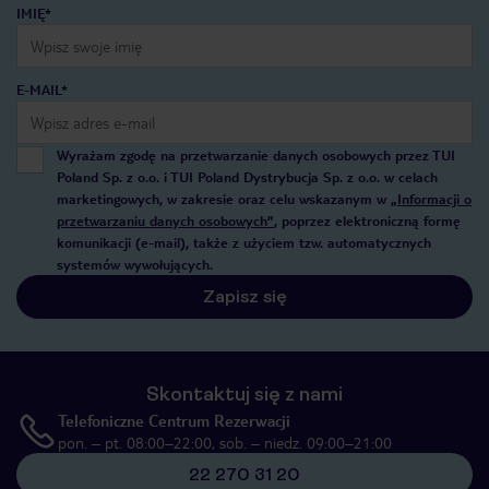
IMIĘ*
E-MAIL*
Wyrażam zgodę na przetwarzanie danych osobowych przez TUI
Poland Sp. z o.o. i TUI Poland Dystrybucja Sp. z o.o. w celach
marketingowych, w zakresie oraz celu wskazanym w
„Informacji o
przetwarzaniu danych osobowych”
, poprzez elektroniczną formę
komunikacji (e-mail), także z użyciem tzw. automatycznych
systemów wywołujących.
Zapisz się
Skontaktuj się z nami
Telefoniczne Centrum Rezerwacji
pon. – pt. 08:00–22:00, sob. – niedz. 09:00–21:00
22 270 31 20