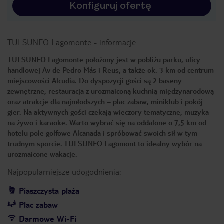
Konfiguruj ofertę
TUI SUNEO Lagomonte
-
informacje
TUI SUNEO Lagomonte położony jest w pobliżu parku, ulicy
handlowej Av de Pedro Más i Reus, a także ok. 3 km od centrum
miejscowości Alcudia. Do dyspozycji gości są 2 baseny
zewnętrzne, restauracja z urozmaiconą kuchnią międzynarodową
oraz atrakcje dla najmłodszych – plac zabaw, miniklub i pokój
gier. Na aktywnych gości czekają wieczory tematyczne, muzyka
na żywo i karaoke. Warto wybrać się na oddalone o 7,5 km od
hotelu pole golfowe Alcanada i spróbować swoich sił w tym
trudnym sporcie. TUI SUNEO Lagomont to idealny wybór na
urozmaicone wakacje.
Najpopularniejsze udogodnienia:
Piaszczysta plaża
Plac zabaw
Darmowe Wi-Fi