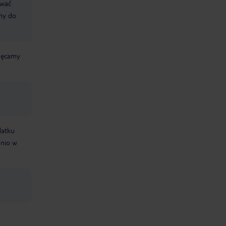
ować
śmy do
chęcamy
datku
dnio w