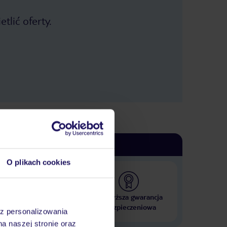
tlić oferty.
O plikach cookies
 000 hoteli w ponad 50
Najwyższa gwarancja
krajach
ubezpieczeniowa
az personalizowania
na naszej stronie oraz