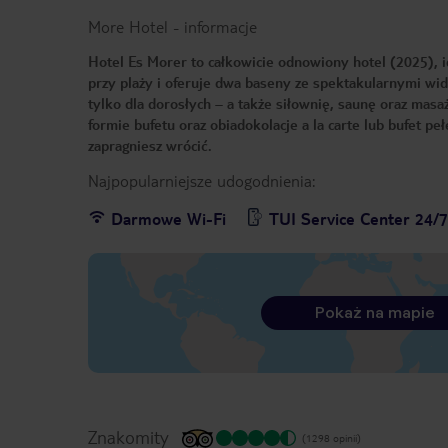
More Hotel
-
informacje
Hotel Es Morer to całkowicie odnowiony hotel (2025), id
przy plaży i oferuje dwa baseny ze spektakularnymi wi
tylko dla dorosłych – a także siłownię, saunę oraz ma
formie bufetu oraz obiadokolacje a la carte lub bufet p
zapragniesz wrócić.
Najpopularniejsze udogodnienia:
Darmowe Wi-Fi
TUI Service Center 24/
Pokaż na mapie
Znakomity
(1298 opinii)