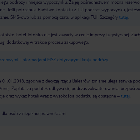
biegu podróży i miejsca wypoczynku. Za jej pośrednictwem można rezerw
wne. Jeśli potrzebują Państwo kontaktu z TUI podczas wypoczynku, jeste
icznie, SMS-owo lub za pomocą czatu w aplikacji TUI. Szczegóły
tutaj
.
e lotnisko-hotel-lotnisko nie jest zawarty w cenie imprezy turystycznej. Za
ługi dodatkowej w trakcie procesu zakupowego.
jazdowymi i informacjami MSZ dotyczącymi kraju podróży
.
a 01.01.2018, zgodnie z decyzją rządu Balearów, zmianie ulega stawka po
żonej. Zapłata za podatek odbywa się podczas zakwaterowania, bezpośre
cje oraz wykaz hoteli wraz z wysokością podatku są dostępne –
tutaj
.
y dla osób z niepełnosprawnościami