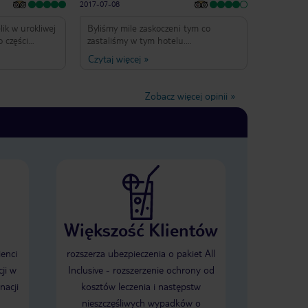
2017-07-08
lik w urokliwej
Byliśmy mile zaskoczeni tym co
o części
zastaliśmy w tym hotelu.
koje proste,
Spodziewaliśmy się troszkę gorszego
Czytaj więcej
»
e wystarczające
standardu jak na 3* Ogólnie pokoje
nia pyszne,
czyste, jedzenie całkiem smaczne,
woców. Hotel
troche mało animacji dla dzieci.
Zobacz więcej opinii
»
ami. Pokoje z
Ogólnie bardzo dobra lokalizacja,
na przystępna.
blisko plaża i lokalne sklepy. Do
Alcudia 10 min pieszo. Ogólnie
polecamy!
Większość Klientów
ienci
rozszerza ubezpieczenia o pakiet All
ji w
Inclusive - rozszerzenie ochrony od
nacji
kosztów leczenia i następstw
nieszczęśliwych wypadków o