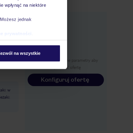
e wpłynąć na niektóre
e
. Możesz jednak
macje
ce prywatności
.
ezwól na wszystkie
Określ poszczególne parametry aby
wyświetlić ofertę
Konfiguruj ofertę
żaki: w
eżaki: