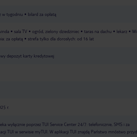
z w tygodniu
bilard za opłatą
winda
sala TV
ogród, zielony dziedziniec
taras na dachu
lekarz
Wi
nia: za opłatą
strefa tylko dla dorosłych: od 16 lat
owy depozyt karty kredytowej
25 r.
a wyłącznie poprzez TUI Service Center 24/7: telefonicznie, SMS i za
acji TUI w serwisie myTUI. W aplikacji TUI znajdą Państwo mnóstwo przy