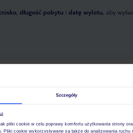
tnisko
,
długość pobytu
i
datę wylotu
, aby wyświe
etnia 2026
do
1 listopada 2026
Dlaczego warto wybrać TUI?
Szczegóły
ść
óży
Tylko u nas opieka na
10
30 lat w Polsce
wakacjach 24/7
jak pliki cookie w celu poprawy komfortu użytkowania strony or
m. Pliki cookie wykorzystywane są także do analizowania ruchu 