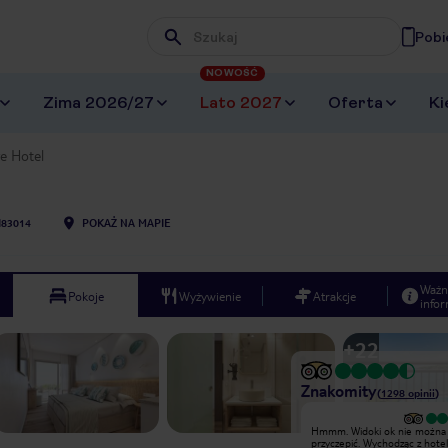
Pobi
Wpisz frazę, której szukasz
NOWOŚĆ
Zima 2026/27
Lato 2027
Oferta
Ki
e Hotel
I83014
POKAŻ NA MAPIE
Ważn
Pokoje
Wyżywienie
Atrakcje
infor
+
22
Znakomity
(
1298
opinii
)
Bardzo dobry
Hmmm. Widoki ok nie można 
Byliśmy mile zaskoczeni tym co
przyczepić. Wychodząc z hote
zastaliśmy w tym hotelu.