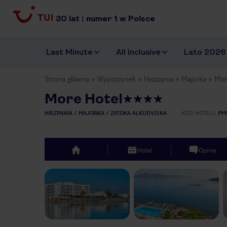
30
lat
|
numer
1
w Polsce
Last Minute
All Inclusive
Lato 2026
Strona główna
Wypoczynek
Hiszpania
Majorka
Mor
More Hotel
HISZPANIA
MAJORKA
ZATOKA ALKUDYJSKA
KOD HOTELU
PM
Hotel
Opinie
top
Previous slide