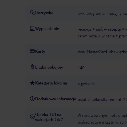
Rozrywka
lekki program animacyjny ra
Wyposażenie
recepcja
sejf: w recepcji
całym hotelu: w cenie
pral
Karty
Visa, MasterCard, obowiązk
Liczba pokojów
140
Kategoria lokalna
4 gwiazdki
Dodatkowe informacje
ostatni, całkowity remont: 20
Opieka TUI na
W rezerwowanym hotelu opiek
wakacjach 24/7
pośrednictwem czatu w aplik