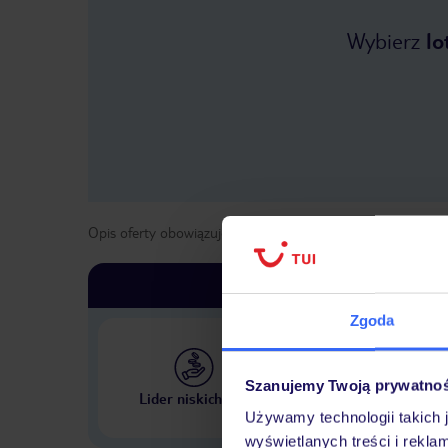
Wybierz
lo
Opis oferty obowiązuje dla wyjazdów w terminie
od
19 kwi
Zgoda
Szanujemy Twoją prywatno
Największe biuro podr
Lider niskich cen
w Polsce
Używamy technologii takich 
wyświetlanych treści i rekla