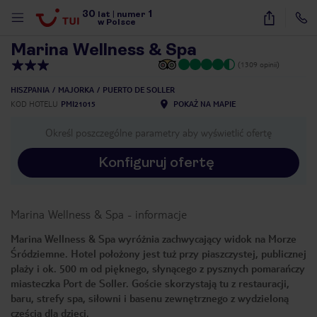
30
1
1
/
25
lat
|
numer
w Polsce
Marina Wellness & Spa
(1309 opinii)
HISZPANIA
MAJORKA
PUERTO DE SOLLER
KOD HOTELU
PMI21015
POKAŻ NA MAPIE
Określ poszczególne parametry aby wyświetlić ofertę
Konfiguruj ofertę
Marina Wellness & Spa
-
informacje
Marina Wellness & Spa wyróżnia zachwycający widok na Morze
Śródziemne. Hotel położony jest tuż przy piaszczystej, publicznej
plaży i ok. 500 m od pięknego, słynącego z pysznych pomarańczy
miasteczka Port de Soller. Goście skorzystają tu z restauracji,
baru, strefy spa, siłowni i basenu zewnętrznego z wydzieloną
nute
częścią dla dzieci.