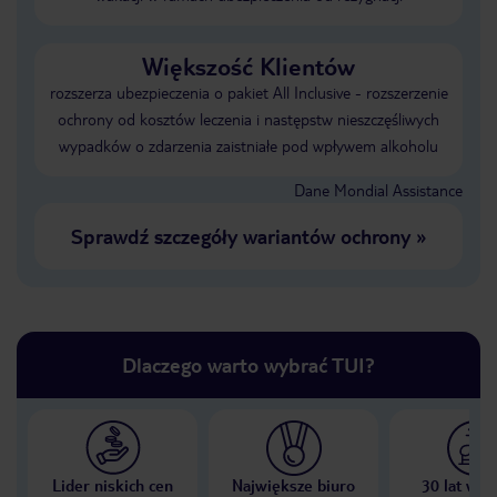
Większość Klientów
rozszerza ubezpieczenia o pakiet All Inclusive - rozszerzenie
ochrony od kosztów leczenia i następstw nieszczęśliwych
wypadków o zdarzenia zaistniałe pod wpływem alkoholu
Dane Mondial Assistance
Sprawdź szczegóły wariantów ochrony
»
Dlaczego warto wybrać TUI?
Lider niskich cen
Największe biuro
30 lat w P