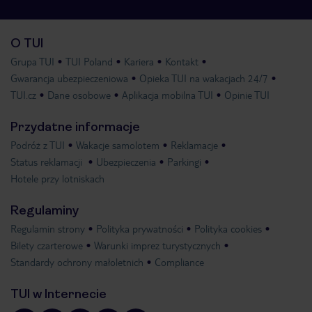
O TUI
Grupa TUI
TUI Poland
Kariera
Kontakt
Gwarancja ubezpieczeniowa
Opieka TUI na wakacjach 24/7
TUI.cz
Dane osobowe
Aplikacja mobilna TUI
Opinie TUI
Przydatne informacje
Podróż z TUI
Wakacje samolotem
Reklamacje
Status reklamacji
Ubezpieczenia
Parkingi
Hotele przy lotniskach
Regulaminy
Regulamin strony
Polityka prywatności
Polityka cookies
Bilety czarterowe
Warunki imprez turystycznych
Standardy ochrony małoletnich
Compliance
TUI w Internecie