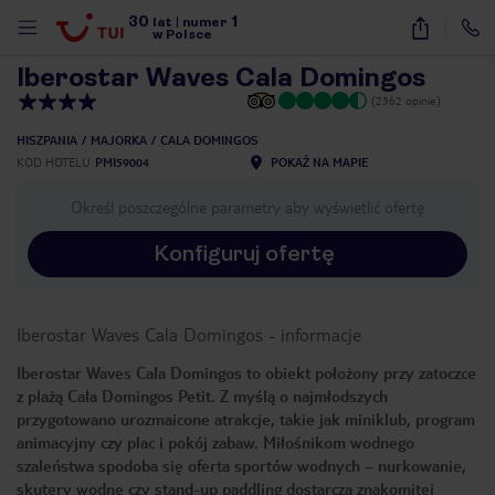
30
1
1
/
41
lat
|
numer
w Polsce
Iberostar Waves Cala Domingos
(2362 opinie)
HISZPANIA
MAJORKA
CALA DOMINGOS
KOD HOTELU
PMI59004
POKAŻ NA MAPIE
Określ poszczególne parametry aby wyświetlić ofertę
Konfiguruj ofertę
Iberostar Waves Cala Domingos
-
informacje
Iberostar Waves Cala Domingos to obiekt położony przy zatoczce
z plażą Cala Domingos Petit. Z myślą o najmłodszych
przygotowano urozmaicone atrakcje, takie jak miniklub, program
animacyjny czy plac i pokój zabaw. Miłośnikom wodnego
szaleństwa spodoba się oferta sportów wodnych – nurkowanie,
nute
skutery wodne czy stand-up paddling dostarczą znakomitej