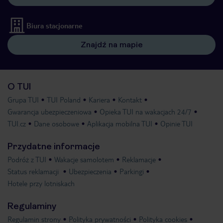
Biura stacjonarne
Znajdź na mapie
O TUI
Grupa TUI
TUI Poland
Kariera
Kontakt
Gwarancja ubezpieczeniowa
Opieka TUI na wakacjach 24/7
TUI.cz
Dane osobowe
Aplikacja mobilna TUI
Opinie TUI
Przydatne informacje
Podróż z TUI
Wakacje samolotem
Reklamacje
Status reklamacji
Ubezpieczenia
Parkingi
Hotele przy lotniskach
Regulaminy
Regulamin strony
Polityka prywatności
Polityka cookies