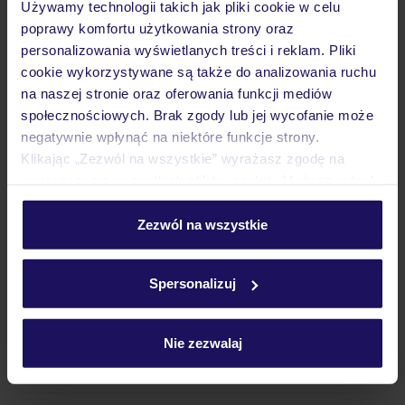
Używamy technologii takich jak pliki cookie w celu
Wyżywienie
poprawy komfortu użytkowania strony oraz
personalizowania wyświetlanych treści i reklam. Pliki
cookie wykorzystywane są także do analizowania ruchu
Atrakcje
na naszej stronie oraz oferowania funkcji mediów
społecznościowych. Brak zgody lub jej wycofanie może
negatywnie wpłynąć na niektóre funkcje strony.
Ważne informacje
Klikając „Zezwól na wszystkie” wyrażasz zgodę na
umieszczenie wszystkich plików cookie. Możesz jednak
personalizować swój wybór wchodząc w zakładkę
„Szczegóły”
Zezwól na wszystkie
Często zadawane pytania
Szczegółowe informacje o plikach cookie znajdziesz
Jak zmienić uczestników/osobę zgłaszającą?
w
polityce plików cookies
oraz
polityce prywatności
.
Spersonalizuj
Czy w Hotelu będzie przedstawiciel TUI?
Na jakiej podstawie i gdzie otrzymam karty
pokładowe/bilety lotnicze?
Nie zezwalaj
Zobacz więcej