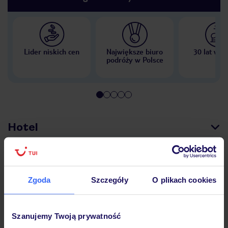
Lider niskich cen
Największe biuro
30 lat w P
podróży w Polsce
Hotel
Opinie
Zgoda
Szczegóły
O plikach cookies
Pokoje
Szanujemy Twoją prywatność