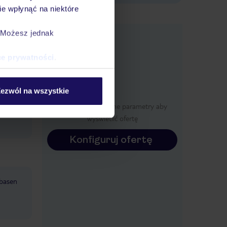
e wpłynąć na niektóre
e
. Możesz jednak
macje
ce prywatności
.
ezwól na wszystkie
st
Określ poszczególne parametry aby
nie jest
wyświetlić ofertę
Konfiguruj ofertę
basen