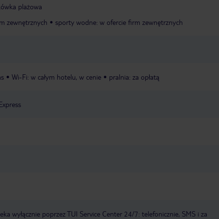
kówka plażowa
irm zewnętrznych
sporty wodne: w ofercie firm zewnętrznych
as
Wi-Fi: w całym hotelu, w cenie
pralnia: za opłatą
Express
a wyłącznie poprzez TUI Service Center 24/7: telefonicznie, SMS i za