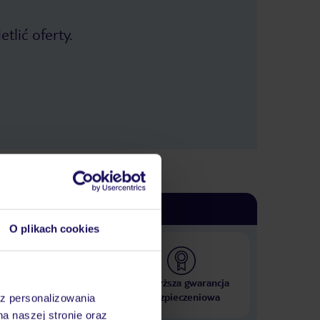
tlić oferty.
O plikach cookies
 000 hoteli w ponad 50
Najwyższa gwarancja
krajach
ubezpieczeniowa
az personalizowania
na naszej stronie oraz