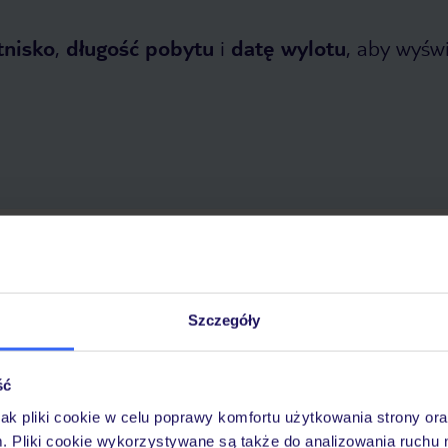
tnisko
,
długość pobytu
i
datę wylotu
, aby wyświe
etnia 2026
do
1 listopada 2026
Dlaczego warto wybrać TUI?
Szczegóły
ść
óży
Tylko u nas opieka na
10
30 lat w Polsce
wakacjach 24/7
jak pliki cookie w celu poprawy komfortu użytkowania strony or
m. Pliki cookie wykorzystywane są także do analizowania ruchu 