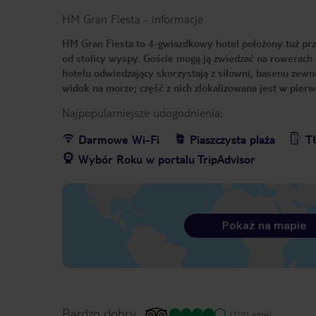
HM Gran Fiesta
-
informacje
HM Gran Fiesta to 4-gwiazdkowy hotel położony tuż przy 
od stolicy wyspy. Goście mogą ją zwiedzać na rowerach
hotelu odwiedzający skorzystają z siłowni, basenu zewnęt
widok na morze; część z nich zlokalizowana jest w pierws
Najpopularniejsze udogodnienia:
Darmowe Wi-Fi
Piaszczysta plaża
T
Wybór Roku w portalu TripAdvisor
Pokaż na mapie
Bardzo dobry
(1201 opinii)