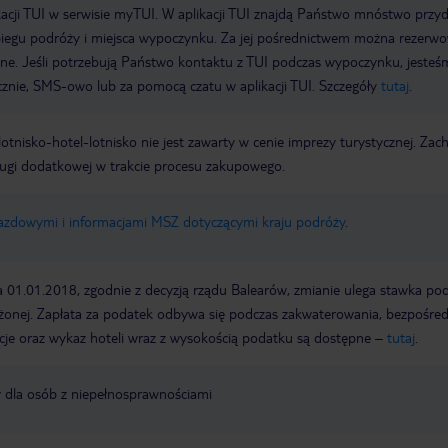
acji TUI w serwisie myTUI. W aplikacji TUI znajdą Państwo mnóstwo przy
biegu podróży i miejsca wypoczynku. Za jej pośrednictwem można rezerw
wne. Jeśli potrzebują Państwo kontaktu z TUI podczas wypoczynku, jeste
icznie, SMS-owo lub za pomocą czatu w aplikacji TUI. Szczegóły
tutaj
.
e lotnisko-hotel-lotnisko nie jest zawarty w cenie imprezy turystycznej. Za
ługi dodatkowej w trakcie procesu zakupowego.
jazdowymi i informacjami MSZ dotyczącymi kraju podróży
.
a 01.01.2018, zgodnie z decyzją rządu Balearów, zmianie ulega stawka po
żonej. Zapłata za podatek odbywa się podczas zakwaterowania, bezpośre
cje oraz wykaz hoteli wraz z wysokością podatku są dostępne –
tutaj
.
y dla osób z niepełnosprawnościami