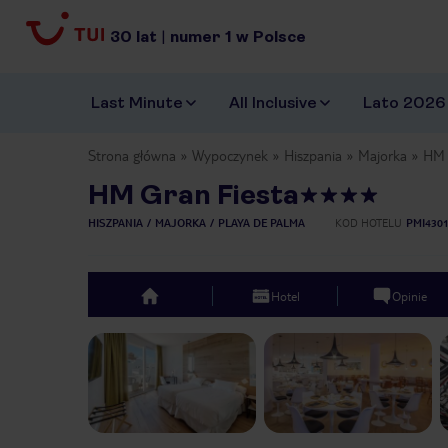
30
lat
|
numer
1
w Polsce
Last Minute
All Inclusive
Lato 2026
Strona główna
Wypoczynek
Hiszpania
Majorka
HM 
HM Gran Fiesta
HISZPANIA
MAJORKA
PLAYA DE PALMA
KOD HOTELU
PMI430
Hotel
Opinie
top
Previous slide