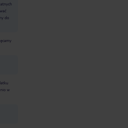
datnych
ować
śmy do
chęcamy
datku
dnio w