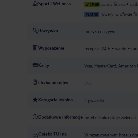
Sport i Wellness
sauna fińska
siat
W CENIE
rowery: w ofercie f
PŁATNE
Rozrywka
muzyka na żywo
Wyposażenie
recepcja: 24 h
winda
tar
Karty
Visa, MasterCard, American 
Liczba pokojów
315
Kategoria lokalna
4 gwiazdki
Dodatkowe informacje
hotel nie akceptuje zwierząt
Opieka TUI na
W rezerwowanym hotelu opiek