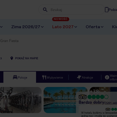
Pobi
Wpisz frazę, której szukasz
NOWOŚĆ
Zima 2026/27
Lato 2027
Oferta
Ki
Gran Fiesta
13
POKAŻ NA MAPIE
Ważn
Pokoje
Wyżywienie
Atrakcje
infor
+
38
Bardzo dobry
(
1201
opi
Wyjątkowy
W hotelu byliśmy w listopadzie
Grand Fiesta to totalny odlot. Super
jedną noc i myślę że wystarcz
lokalizacja przy samej plaży w połowie