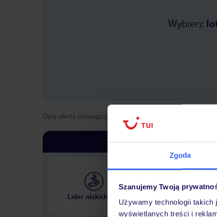
Wybierz
lo
Opis oferty obowiązuje dla wyjazdów w terminie
od
19 kwi
Zgoda
Szanujemy Twoją prywatno
Największe biuro podr
Lider niskich cen
w Polsce
Używamy technologii takich 
wyświetlanych treści i rekla