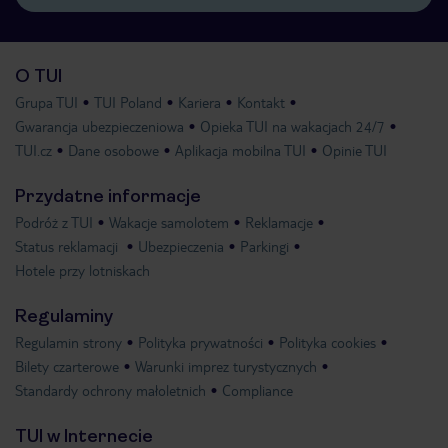
O TUI
Grupa TUI
TUI Poland
Kariera
Kontakt
Gwarancja ubezpieczeniowa
Opieka TUI na wakacjach 24/7
TUI.cz
Dane osobowe
Aplikacja mobilna TUI
Opinie TUI
Przydatne informacje
Podróż z TUI
Wakacje samolotem
Reklamacje
Status reklamacji
Ubezpieczenia
Parkingi
Hotele przy lotniskach
Regulaminy
Regulamin strony
Polityka prywatności
Polityka cookies
Bilety czarterowe
Warunki imprez turystycznych
Standardy ochrony małoletnich
Compliance
TUI w Internecie