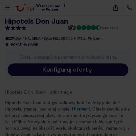
30
1
1
/
27
lat
|
numer
w Polsce
Hipotels Don Juan
(500 opinii)
HISZPANIA
MAJORKA
CALA MILLOR
KOD HOTELU
PMI63014
POKAŻ NA MAPIE
Określ poszczególne parametry aby wyświetlić ofertę
Konfiguruj ofertę
Hipotels Don Juan
-
informacje
Hipotels Don Juan to 4-gwiazdkowy hotel należący do sieci
Hipotels, znanej i cenionej w całej
Hiszpanii
. Obiekt znajduje się
tuż przy piaszczystej plaży, w centrum turystycznego kurortu
Cala Millor. Szczególnie polecany jest osobom lubiącym życie
nocne z uwagi na bliskość wielu okolicznych barów, restauracji i
nute
klubów. Zamieszkacie tu w przestronnych i bardzo dobrze