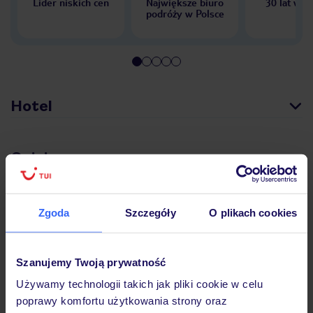
Lider niskich cen
Największe biuro
30 lat w P
podróży w Polsce
Hotel
Opinie
Pokoje
Zgoda
Szczegóły
O plikach cookies
Wyżywienie
Szanujemy Twoją prywatność
Używamy technologii takich jak pliki cookie w celu
poprawy komfortu użytkowania strony oraz
Atrakcje