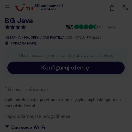
30
1
1
/
12
lat
|
numer
w Polsce
BG Java
(1380 opinii)
HISZPANIA
MAJORKA
CAN PASTILLA
KOD HOTELU
PMI42001
POKAŻ NA MAPIE
Określ poszczególne parametry aby wyświetlić ofertę
Konfiguruj ofertę
BG Java
-
informacje
Opis hotelu został przetłumaczony z języka angielskiego przez
narzędzie DeepL
Najpopularniejsze udogodnienia:
nute
Darmowe Wi-Fi