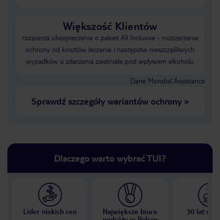
Większość Klientów
rozszerza ubezpieczenia o pakiet All Inclusive - rozszerzenie
ochrony od kosztów leczenia i następstw nieszczęśliwych
wypadków o zdarzenia zaistniałe pod wpływem alkoholu
Dane Mondial Assistance
Sprawdź szczegóły wariantów ochrony
»
Dlaczego warto wybrać TUI?
Lider niskich cen
Największe biuro
30 lat w P
podróży w Polsce