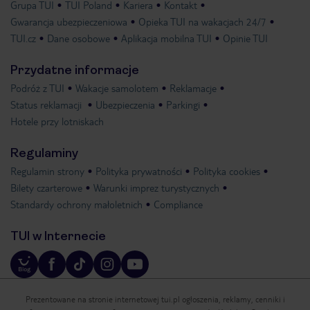
Grupa TUI
TUI Poland
Kariera
Kontakt
Gwarancja ubezpieczeniowa
Opieka TUI na wakacjach 24/7
TUI.cz
Dane osobowe
Aplikacja mobilna TUI
Opinie TUI
Przydatne informacje
Podróż z TUI
Wakacje samolotem
Reklamacje
Status reklamacji
Ubezpieczenia
Parkingi
Hotele przy lotniskach
Regulaminy
Regulamin strony
Polityka prywatności
Polityka cookies
Bilety czarterowe
Warunki imprez turystycznych
Standardy ochrony małoletnich
Compliance
TUI w Internecie
Prezentowane na stronie internetowej tui.pl ogłoszenia, reklamy, cenniki i