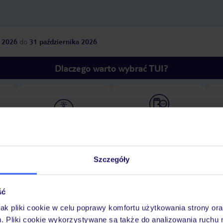
 2026
do
31 października 2026
Dlaczego warto wybrać TUI?
óży
Tylko u nas opieka na
10
30 lat w Polsce
wakacjach 24/7
Szczegóły
Pokoje
Wyżywienie
Atrakcje
Ważne i
ść
jak pliki cookie w celu poprawy komfortu użytkowania strony or
m. Pliki cookie wykorzystywane są także do analizowania ruchu 