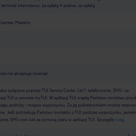
terminal internetowy: za opłatą
pralnia: za opłatą
Express, Maestro
otel nie akceptuje zwierząt
a wyłącznie poprzez TUI Service Center 24/7: telefonicznie, SMS i za
acji TUI w serwisie myTUI. W aplikacji TUI znajdą Państwo mnóstwo przy
biegu podróży i miejsca wypoczynku. Za jej pośrednictwem można rezerw
wne. Jeśli potrzebują Państwo kontaktu z TUI podczas wypoczynku, jeste
icznie, SMS-owo lub za pomocą czatu w aplikacji TUI. Szczegóły
tutaj
.