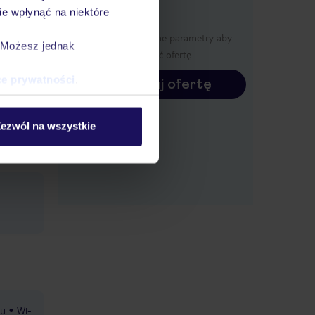
e wpłynąć na niektóre
i za
Określ poszczególne parametry aby
asole za
. Możesz jednak
wyświetlić ofertę
zniki w
ce prywatności
.
Konfiguruj ofertę
NA STAR
ezwól na wszystkie
e na
hu
Wi-