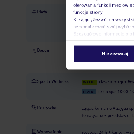
oferowania funkcji mediów s
Plaża
bezpośrednio przy plaży S'
funkcje strony.
opłatą, dostępność nie jest
Klikając „Zezwól na wszystk
opłatą, dostępność nie jest
personalizować swój wybór 
cenie
łóżka balijskie za opł
Szczegółowe informacje o pl
Basen
baseny: 2
basen: zewnętrzn
Nie zezwalaj
PRESTIGE": dla gości zakwat
dachu, łóżka balijskie, leżaki,
Sport i Wellness
siłownia
aqua fit
W CENIE
strefa spa: 10:00-1
PŁATNE
Rozrywka
zajęcia kulinarne
zajęcia s
tematyczne
przedstawieni
Wyposażenie
recepcja: 24 h
kantor: w re