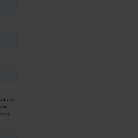
datnych
ować
śmy do