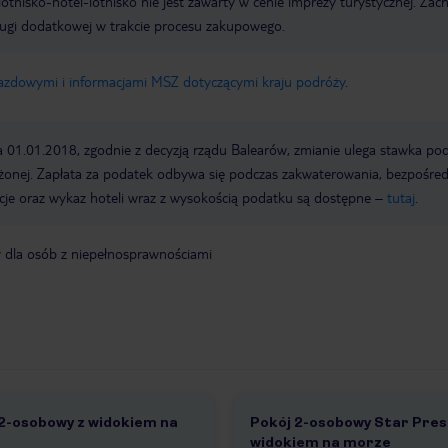
e lotnisko-hotel-lotnisko nie jest zawarty w cenie imprezy turystycznej. Za
ługi dodatkowej w trakcie procesu zakupowego.
jazdowymi i informacjami MSZ dotyczącymi kraju podróży
.
a 01.01.2018, zgodnie z decyzją rządu Balearów, zmianie ulega stawka po
żonej. Zapłata za podatek odbywa się podczas zakwaterowania, bezpośre
cje oraz wykaz hoteli wraz z wysokością podatku są dostępne –
tutaj
.
y dla osób z niepełnosprawnościami
2-osobowy z widokiem na
Pokój 2-osobowy Star Pres
e
widokiem na morze
3
1 /
3