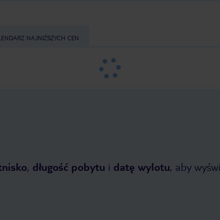
LENDARZ NAJNIŻSZYCH CEN
tnisko
,
długość pobytu
i
datę wylotu
, aby wyświe