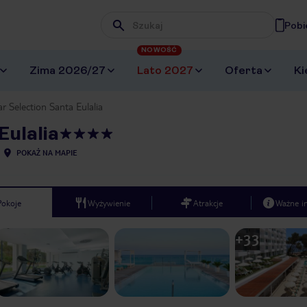
Pobi
Wpisz frazę, której szukasz
NOWOŚĆ
Zima 2026/27
Lato 2027
Oferta
Ki
ar Selection Santa Eulalia
Eulalia
POKAŻ NA MAPIE
Pokoje
Wyżywienie
Atrakcje
Ważne i
+
33