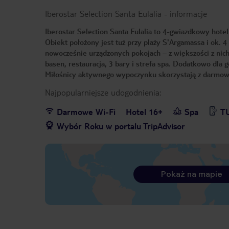
Iberostar Selection Santa Eulalia
-
informacje
Iberostar Selection Santa Eulalia to 4-gwiazdkowy hotel
Obiekt położony jest tuż przy plaży S'Argamassa i ok. 
nowocześnie urządzonych pokojach – z większości z nic
basen, restauracja, 3 bary i strefa spa. Dodatkowo dla
Miłośnicy aktywnego wypoczynku skorzystają z darmowy
Najpopularniejsze udogodnienia:
Darmowe Wi-Fi
Hotel 16+
Spa
TU
Wybór Roku w portalu TripAdvisor
Pokaż na mapie