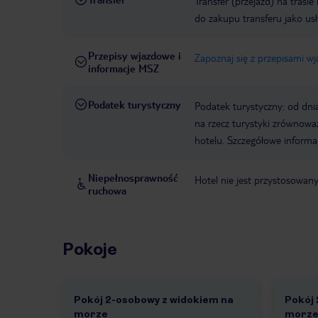
Transfer (przejazd) na trasi
do zakupu transferu jako us
Przepisy wjazdowe i
Zapoznaj się z przepisami w
informacje MSZ
Podatek turystyczny
Podatek turystyczny: od dni
na rzecz turystyki zrównowa
hotelu. Szczegółowe informa
Niepełnosprawność
Hotel nie jest przystosowan
ruchowa
Pokoje
Pokój 2-osobowy z widokiem na
Pokój 
morze
morz
1 /
1
1 /