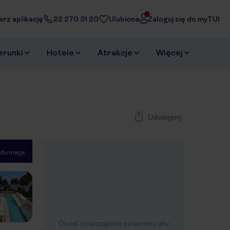
erz aplikację
22 270 31 20
Ulubione
Zaloguj się do myTUI
erunki
Hotele
Atrakcje
Więcej
Udostępnij
nformacje
1
/
39
Next slide
Określ poszczególne parametry aby