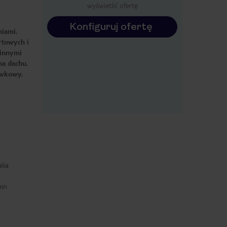
wyświetlić ofertę
Konfiguruj ofertę
niami.
rtowych i
 innymi
na dachu.
rywkowy.
lia
min