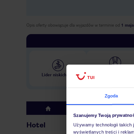
Opis oferty obowiązuje dla wyjazdów w terminie
od
1 maja
Największe biuro podr
Lider niskich cen
w Polsce
Zgoda
Hotel
top
Szanujemy Twoją prywatno
Hotel
Używamy technologii takich 
wyświetlanych treści i rekla