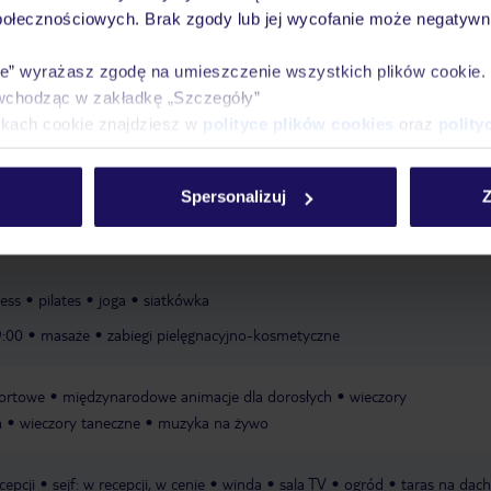
połecznościowych. Brak zgody lub jej wycofanie może negatywni
Argamassa
publiczna
piaszczysta
schody prowadzące do plaży
leżak
 gwarantowana, zależna od decyzji hotelu lub dostawcy zewnętrznego
par
ie” wyrażasz zgodę na umieszczenie wszystkich plików cookie
 gwarantowana, zależna od decyzji hotelu lub dostawcy zewnętrznego
ręc
wchodząc w zakładkę „Szczegóły”
atą
platforma kąpielowa
ikach cookie znajdziesz w
polityce plików cookies
oraz
polity
y, ze słodką wodą, leżaki: w cenie, parasole
basen typu infinity „PISCI
Spersonalizuj
Z
erowanych w pokojach Star Prestige: za opłatą, ze słodką wodą, na tarasi
 parasole
ręczniki: w cenie
ness
pilates
joga
siatkówka
9:00
masaże
zabiegi pielęgnacyjno-kosmetyczne
portowe
międzynarodowe animacje dla dorosłych
wieczory
a
wieczory taneczne
muzyka na żywo
cepcji
sejf: w recepcji, w cenie
winda
sala TV
ogród
taras na dac