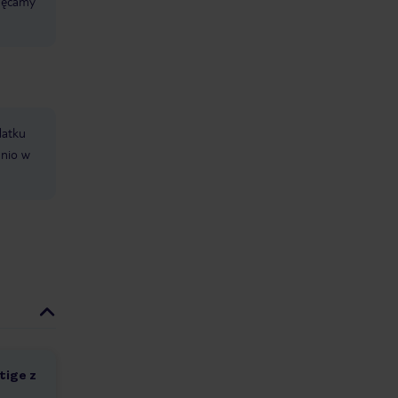
chęcamy
datku
dnio w
tige z