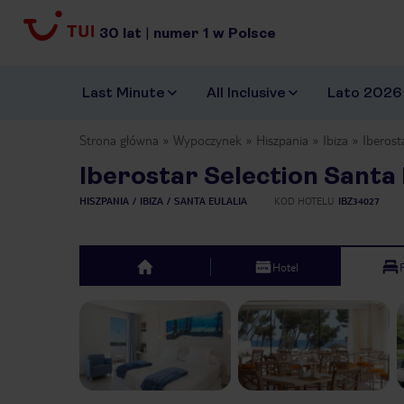
30
lat
|
numer
1
w Polsce
Last Minute
All Inclusive
Lato 2026
Strona główna
Wypoczynek
Hiszpania
Ibiza
Iberost
Iberostar Selection Santa 
HISZPANIA
IBIZA
SANTA EULALIA
KOD HOTELU
IBZ34027
Hotel
top
Previous slide