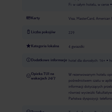
Fi: w całym hotelu, w cenie
Karty
Visa, MasterCard, American 
Liczba pokojów
229
Kategoria lokalna
4 gwiazdki
Dodatkowe informacje
hotel dla dorosłych: 16+
h
Opieka TUI na
W rezerwowanym hotelu opiek
wakacjach 24/7
pośrednictwem czatu w aplik
informacji dotyczących prze
również wycieczki fakultaty
Państwa dyspozycji: telefon
Transfer