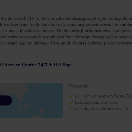
 dla dorosłych (16+), który urzeka lokalizacją, wystrojem i udogodnie
4 km od centrum Santa Eulalia. Goście zostaną zakwaterowani w komfo
h roztacza się widok na morze. Do dyspozycji urlopowiczów są między
 gości zakwaterowanych w pokojach Star Prestige dostępny jest basen 
ch zajęć jogi czy pilatesu. Czas umili również ciekawy program roz
I Service Center 24/7 + TUI App
Położenie:
ok. 4 km od centrum Santa Eula
bezpośrednio przy plaży
czas dojazdu z lotniska ok. 35 