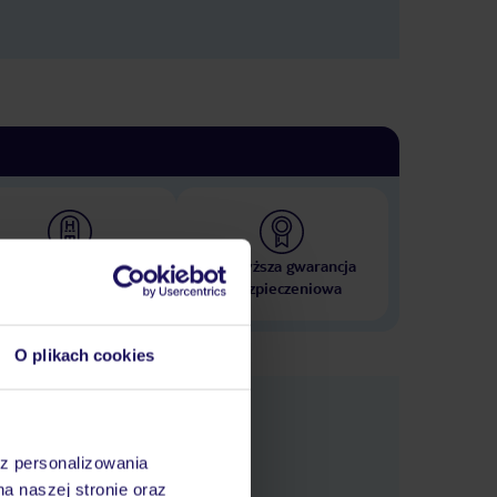
 000 hoteli w ponad 50
Najwyższa gwarancja
krajach
ubezpieczeniowa
O plikach cookies
nformacje
az personalizowania
na naszej stronie oraz