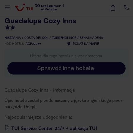
30
1
1
/
47
lat
|
numer
w Polsce
Guadalupe Cozy Inns
HISZPANIA
COSTA DEL SOL
TORREMOLINOS / BENALMADENA
KOD HOTELU
AGP22069
POKAŻ NA MAPIE
Oferta dla tego hotelu nie jest dostępna.
Sprawdź inne hotele
Guadalupe Cozy Inns
-
informacje
Opis hotelu został przetłumaczony z języka angielskiego przez
narzędzie DeepL
Najpopularniejsze udogodnienia:
nute
TUI Service Center 24/7 + aplikacja TUI