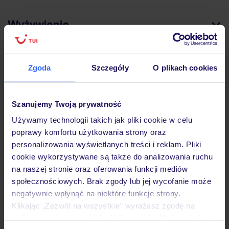
Wyżywienie
Atrakcje
Zgoda
Szczegóły
O plikach cookies
Ważne informacje
Szanujemy Twoją prywatność
Używamy technologii takich jak pliki cookie w celu
poprawy komfortu użytkowania strony oraz
personalizowania wyświetlanych treści i reklam. Pliki
Często zadawane pytania
cookie wykorzystywane są także do analizowania ruchu
Jak zmienić uczestników/osobę zgłaszającą?
na naszej stronie oraz oferowania funkcji mediów
Czy w Hotelu będzie przedstawiciel TUI?
społecznościowych. Brak zgody lub jej wycofanie może
Na jakiej podstawie i gdzie otrzymam karty
negatywnie wpłynąć na niektóre funkcje strony.
pokładowe/bilety lotnicze?
Klikając „Zezwól na wszystkie” wyrażasz zgodę na
Zobacz więcej
umieszczenie wszystkich plików cookie. Możesz jednak