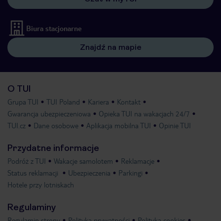
Biura stacjonarne
Znajdź na mapie
O TUI
Grupa TUI
TUI Poland
Kariera
Kontakt
Gwarancja ubezpieczeniowa
Opieka TUI na wakacjach 24/7
TUI.cz
Dane osobowe
Aplikacja mobilna TUI
Opinie TUI
Przydatne informacje
Podróż z TUI
Wakacje samolotem
Reklamacje
Status reklamacji
Ubezpieczenia
Parkingi
Hotele przy lotniskach
Regulaminy
Regulamin strony
Polityka prywatności
Polityka cookies