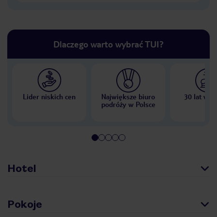
Dlaczego warto wybrać TUI?
Lider niskich cen
Największe biuro
30 lat w P
podróży w Polsce
Hotel
Pokoje