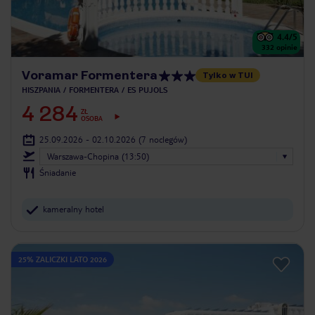
4.4
/5
332
opinie
Voramar Formentera
Tylko w TUI
HISZPANIA
FORMENTERA
ES PUJOLS
4 284
ZŁ
OSOBA
25.09.2026 - 02.10.2026
(7 noclegów)
Warszawa-Chopina (13:50)
Śniadanie
kameralny hotel
25% ZALICZKI LATO 2026