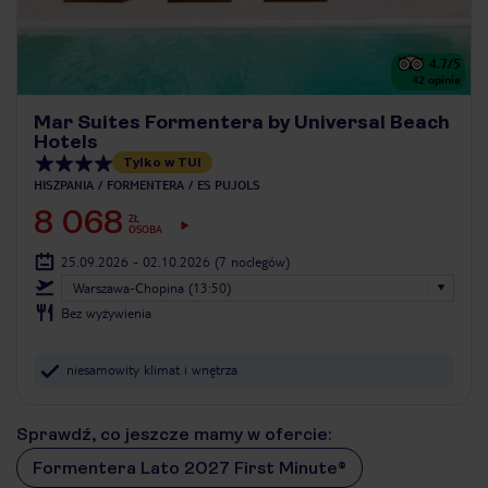
4.7
/5
42
opinie
Mar Suites Formentera by Universal Beach
Hotels
Tylko w TUI
HISZPANIA
FORMENTERA
ES PUJOLS
8 068
ZŁ
OSOBA
25.09.2026 - 02.10.2026
(7 noclegów)
Warszawa-Chopina (13:50)
Bez wyżywienia
niesamowity klimat i wnętrza
Sprawdź, co jeszcze mamy w ofercie:
Formentera Lato 2027 First Minute®