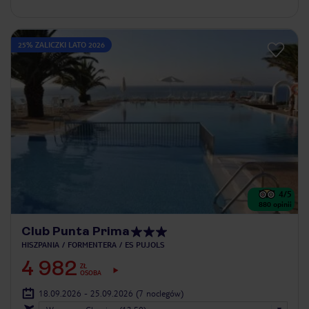
25% ZALICZKI LATO 2026
4
/5
880
opinii
Club Punta Prima
HISZPANIA
FORMENTERA
ES PUJOLS
4 982
ZŁ
OSOBA
18.09.2026 - 25.09.2026
(7 noclegów)