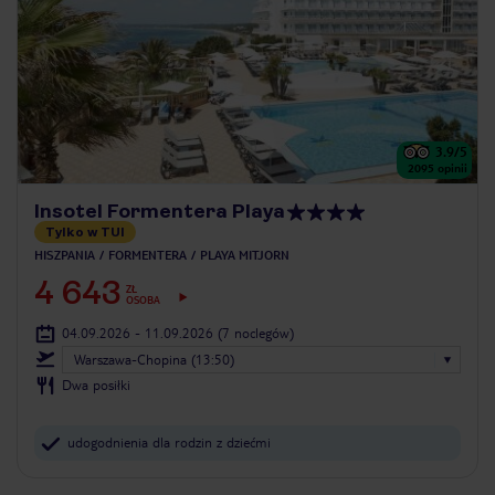
3.9
/5
2095
opinii
Insotel Formentera Playa
Tylko w TUI
HISZPANIA
FORMENTERA
PLAYA MITJORN
4 643
ZŁ
OSOBA
04.09.2026 - 11.09.2026
(7 noclegów)
Warszawa-Chopina (13:50)
Dwa posiłki
udogodnienia dla rodzin z dziećmi