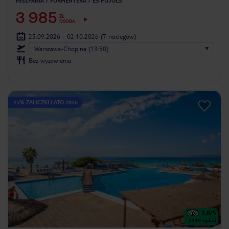
HISZPANIA
FORMENTERA
ES PUJOLS
3 985
ZŁ
OSOBA
25.09.2026 - 02.10.2026
(7 noclegów)
Warszawa-Chopina (13:50)
Bez wyżywienia
25% ZALICZKI LATO 2026
3.8
/5
2319
opinii