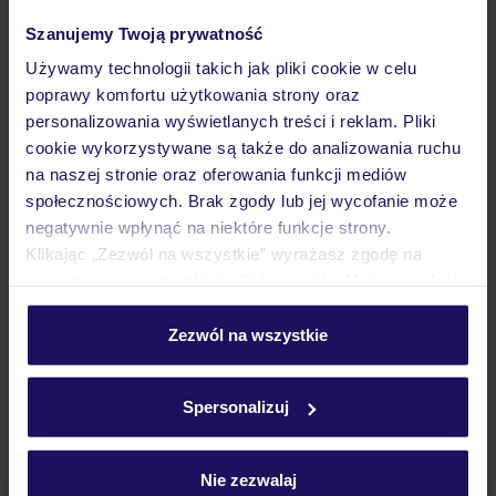
25.09.2026 - 02.10.2026
(7 noclegów)
Szanujemy Twoją prywatność
Warszawa-Chopina (13:50)
Używamy technologii takich jak pliki cookie w celu
Dwa posiłki
poprawy komfortu użytkowania strony oraz
personalizowania wyświetlanych treści i reklam. Pliki
hotel uznawany za jeden z najlepszych na Formenterze
cookie wykorzystywane są także do analizowania ruchu
na naszej stronie oraz oferowania funkcji mediów
społecznościowych. Brak zgody lub jej wycofanie może
25% ZALICZKI LATO 2026
negatywnie wpłynąć na niektóre funkcje strony.
Klikając „Zezwól na wszystkie” wyrażasz zgodę na
umieszczenie wszystkich plików cookie. Możesz jednak
personalizować swój wybór wchodząc w zakładkę
„Szczegóły”
Zezwól na wszystkie
Szczegółowe informacje o plikach cookie znajdziesz
w
polityce plików cookies
oraz
polityce prywatności
.
Spersonalizuj
Nie zezwalaj