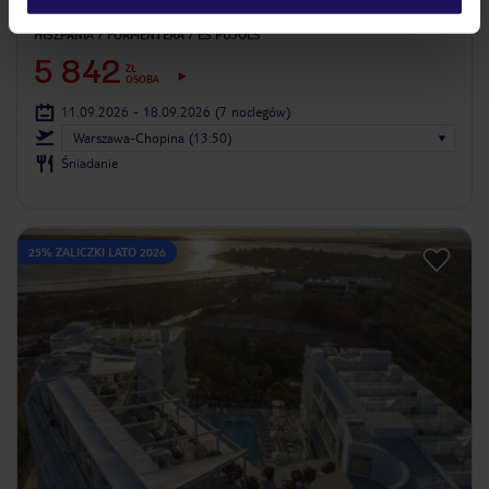
Roca Bella
HISZPANIA
FORMENTERA
ES PUJOLS
5 842
ZŁ
OSOBA
11.09.2026 - 18.09.2026
(7 noclegów)
Warszawa-Chopina (13:50)
Śniadanie
25% ZALICZKI LATO 2026