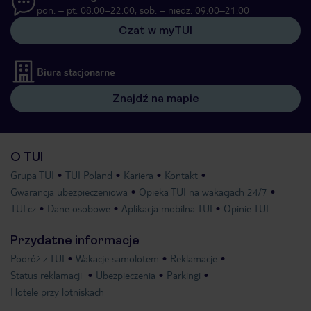
pon. – pt. 08:00–22:00, sob. – niedz. 09:00–21:00
Czat w myTUI
Biura stacjonarne
Znajdź na mapie
O TUI
Grupa TUI
TUI Poland
Kariera
Kontakt
Gwarancja ubezpieczeniowa
Opieka TUI na wakacjach 24/7
TUI.cz
Dane osobowe
Aplikacja mobilna TUI
Opinie TUI
Przydatne informacje
Podróż z TUI
Wakacje samolotem
Reklamacje
Status reklamacji
Ubezpieczenia
Parkingi
Hotele przy lotniskach