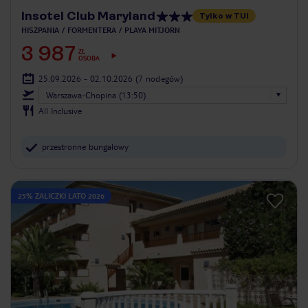
Insotel Club Maryland
Tylko w TUI
HISZPANIA
FORMENTERA
PLAYA MITJORN
3 987
ZŁ
OSOBA
25.09.2026 - 02.10.2026
(7 noclegów)
Warszawa-Chopina (13:50)
All Inclusive
przestronne bungalowy
25% ZALICZKI LATO 2026