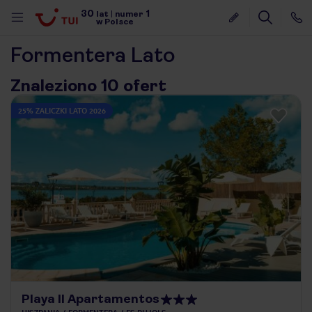
30
1
lat
|
numer
w Polsce
Formentera Lato
Znaleziono 10 ofert
25% ZALICZKI LATO 2026
nute
Playa II Apartamentos