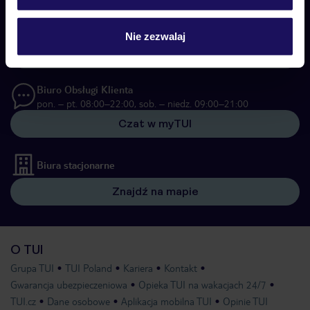
Biuro Obsługi Klienta
pon. – pt. 08:00–22:00, sob. – niedz. 09:00–21:00
Nie zezwalaj
22 255 04 02
Biuro Obsługi Klienta
pon. – pt. 08:00–22:00, sob. – niedz. 09:00–21:00
Czat w myTUI
Biura stacjonarne
Znajdź na mapie
O TUI
Grupa TUI
TUI Poland
Kariera
Kontakt
Gwarancja ubezpieczeniowa
Opieka TUI na wakacjach 24/7
TUI.cz
Dane osobowe
Aplikacja mobilna TUI
Opinie TUI