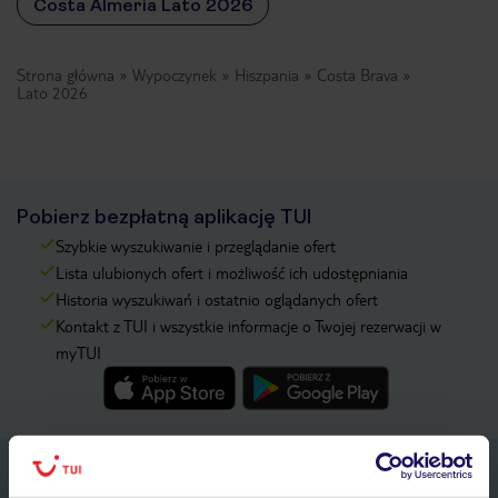
Costa Almeria Lato 2026
Strona główna
Wypoczynek
Hiszpania
Costa Brava
Lato 2026
Pobierz bezpłatną aplikację TUI
Szybkie wyszukiwanie i przeglądanie ofert
Lista ulubionych ofert i możliwość ich udostępniania
Historia wyszukiwań i ostatnio oglądanych ofert
Kontakt z TUI i wszystkie informacje o Twojej rezerwacji w
myTUI
Zapisz się do newslettera