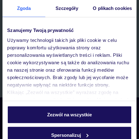
IMIĘ*
Zgoda
Szczegóły
O plikach cookies
E-MAIL*
Szanujemy Twoją prywatność
Używamy technologii takich jak pliki cookie w celu
Wyrażam zgodę na przetwarzanie danych osobowych przez TUI
poprawy komfortu użytkowania strony oraz
Poland Sp. z o.o. i TUI Poland Dystrybucja Sp. z o.o. w celach
marketingowych, w zakresie oraz celu wskazanym w
„Informacji o
personalizowania wyświetlanych treści i reklam. Pliki
przetwarzaniu danych osobowych”
, poprzez elektroniczną formę
cookie wykorzystywane są także do analizowania ruchu
komunikacji (e-mail), także z użyciem tzw. automatycznych
na naszej stronie oraz oferowania funkcji mediów
systemów wywołujących.
społecznościowych. Brak zgody lub jej wycofanie może
Zapisz się
negatywnie wpłynąć na niektóre funkcje strony.
Klikając „Zezwól na wszystkie” wyrażasz zgodę na
umieszczenie wszystkich plików cookie. Możesz jednak
personalizować swój wybór wchodząc w zakładkę
Skontaktuj się z nami
„Szczegóły”
Zezwól na wszystkie
Telefoniczne Centrum Rezerwacji
Szczegółowe informacje o plikach cookie znajdziesz
pon. – pt. 08:00–22:00, sob. – niedz. 09:00–21:00
w
polityce plików cookies
oraz
polityce prywatności
.
22 270 31 20
Spersonalizuj