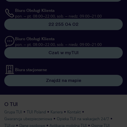
Biuro Obsługi Klienta
pon. – pt. 08:00–22:00, sob. – niedz. 09:00–21:00
22 255 04 02
Biuro Obsługi Klienta
pon. – pt. 08:00–22:00, sob. – niedz. 09:00–21:00
Czat w myTUI
Biura stacjonarne
Znajdź na mapie
O TUI
Grupa TUI
TUI Poland
Kariera
Kontakt
Gwarancja ubezpieczeniowa
Opieka TUI na wakacjach 24/7
TUI.cz
Dane osobowe
Aplikacja mobilna TUI
Opinie TUI