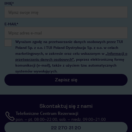
IMIĘ*
E-MAIL*
Wyrażam zgodę na przetwarzanie danych osobowych przez TUI
Poland Sp. z o.o. i TUI Poland Dystrybucja Sp. z o.o. w celach
marketingowych, w zakresie oraz celu wskazanym w
„Informacji o
przetwarzaniu danych osobowych”
, poprzez elektroniczną formę
komunikacji (e-mail), także z użyciem tzw. automatycznych
systemów wywołujących.
Zapisz się
Skontaktuj się z nami
Telefoniczne Centrum Rezerwacji
pon. – pt. 08:00–22:00, sob. – niedz. 09:00–21:00
22 270 31 20