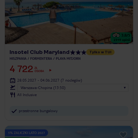
3.8
/5
2319
opinii
Insotel Club Maryland
Tylko w TUI
HISZPANIA
FORMENTERA
PLAYA MITJORN
4 722
ZŁ
OSOBA
28.05.2027 - 04.06.2027
(7 noclegów)
Warszawa-Chopina (13:50)
All Inclusive
przestronne bungalowy
5% ZALICZKI LATO 2027