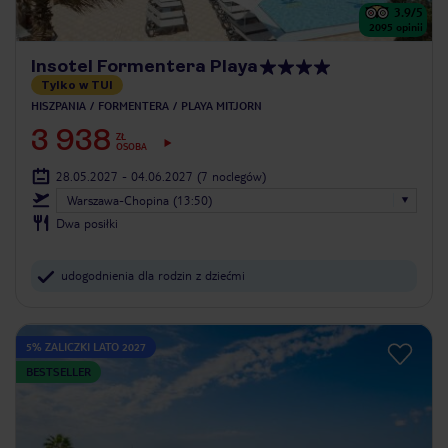
3.9
/5
2095
opinii
Insotel Formentera Playa
Tylko w TUI
HISZPANIA
FORMENTERA
PLAYA MITJORN
3 938
ZŁ
OSOBA
28.05.2027 - 04.06.2027
(7 noclegów)
Warszawa-Chopina (13:50)
Dwa posiłki
udogodnienia dla rodzin z dziećmi
5% ZALICZKI LATO 2027
BESTSELLER