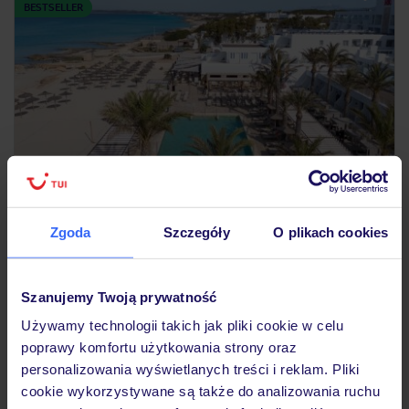
BESTSELLER
4.3
/5
178
opinii
Riu Palace La Mola
Zgoda
Szczegóły
O plikach cookies
Tylko w TUI
HISZPANIA
FORMENTERA
PLAYA MITJORN
6 115
ZŁ
OSOBA
Szanujemy Twoją prywatność
28.05.2027 - 04.06.2027
(7 noclegów)
Używamy technologii takich jak pliki cookie w celu
Warszawa-Chopina (13:50)
poprawy komfortu użytkowania strony oraz
Dwa posiłki
personalizowania wyświetlanych treści i reklam. Pliki
cookie wykorzystywane są także do analizowania ruchu
hotel uznawany za jeden z najlepszych na Formenterze