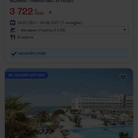
HISZPANIA
FORMENTERA
ES PUJOLS
3 722
ZŁ
OSOBA
28.05.2027 - 04.06.2027
(7 noclegów)
Warszawa-Chopina (13:50)
Śniadanie
kameralny hotel
5% ZALICZKI LATO 2027