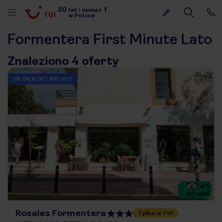
30
1
lat
|
numer
w Polsce
Formentera First Minute Lato
Znaleziono 4 oferty
5% ZALICZKI LATO 2027
4
/5
487
opinii
nute
Rosales Formentera
Tylko w TUI