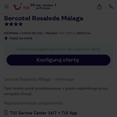
30
1
1
/
31
lat
|
numer
w Polsce
Sercotel Rosaleda Málaga
HISZPANIA
COSTA DEL SOL
MALAGA
KOD HOTELU
AGP23134
POKAŻ NA MAPIE
Określ poszczególne parametry aby wyświetlić ofertę
Konfiguruj ofertę
Sercotel Rosaleda Málaga
-
informacje
Opis hotelu został przetłumaczony z języka angielskiego przez
narzędzie DeepL
Najpopularniejsze udogodnienia:
nute
TUI Service Center 24/7 + TUI App