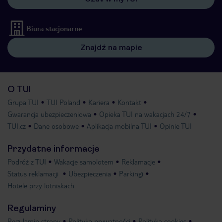
Biura stacjonarne
Znajdź na mapie
O TUI
Grupa TUI
TUI Poland
Kariera
Kontakt
Gwarancja ubezpieczeniowa
Opieka TUI na wakacjach 24/7
TUI.cz
Dane osobowe
Aplikacja mobilna TUI
Opinie TUI
Przydatne informacje
Podróż z TUI
Wakacje samolotem
Reklamacje
Status reklamacji
Ubezpieczenia
Parkingi
Hotele przy lotniskach
Regulaminy
Regulamin strony
Polityka prywatności
Polityka cookies