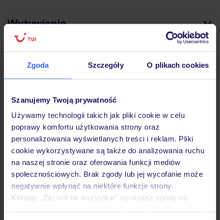
Wyżywienie
Atrakcje
Zgoda
Szczegóły
O plikach cookies
Ważne informacje
Szanujemy Twoją prywatność
Używamy technologii takich jak pliki cookie w celu
poprawy komfortu użytkowania strony oraz
personalizowania wyświetlanych treści i reklam. Pliki
Często zadawane pytania
cookie wykorzystywane są także do analizowania ruchu
Jak zmienić uczestników/osobę zgłaszającą?
na naszej stronie oraz oferowania funkcji mediów
Czy w Hotelu będzie przedstawiciel TUI?
społecznościowych. Brak zgody lub jej wycofanie może
Na jakiej podstawie i gdzie otrzymam karty
negatywnie wpłynąć na niektóre funkcje strony.
pokładowe/bilety lotnicze?
Klikając „Zezwól na wszystkie” wyrażasz zgodę na
Zobacz więcej
umieszczenie wszystkich plików cookie. Możesz jednak