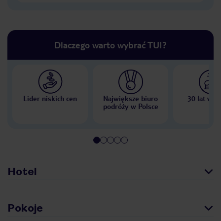
Dlaczego warto wybrać TUI?
Lider niskich cen
Największe biuro
30 lat w P
podróży w Polsce
Hotel
Pokoje